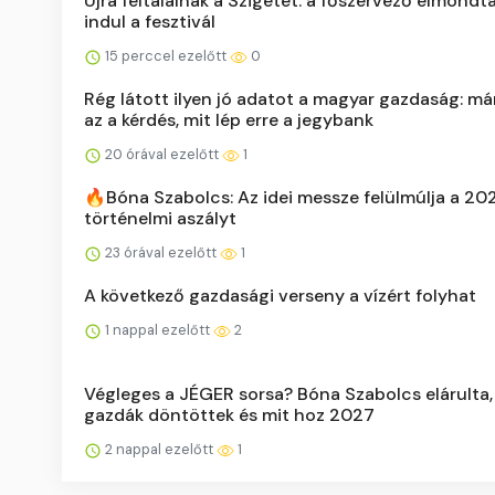
Újra feltalálnák a Szigetet: a főszervező elmondt
indul a fesztivál
15 perccel ezelőtt
0
Rég látott ilyen jó adatot a magyar gazdaság: má
az a kérdés, mit lép erre a jegybank
20 órával ezelőtt
1
🔥Bóna Szabolcs: Az idei messze felülmúlja a 20
történelmi aszályt
23 órával ezelőtt
1
A következő gazdasági verseny a vízért folyhat
1 nappal ezelőtt
2
Végleges a JÉGER sorsa? Bóna Szabolcs elárulta,
gazdák döntöttek és mit hoz 2027
2 nappal ezelőtt
1