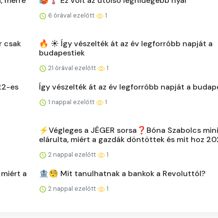
a, merre
🥵🌡️ Ez volt az utolsó leghidegebb nyár
6 órával ezelőtt
1
r csak
🔥 ☀️ Így vészelték át az év legforróbb napját a
budapestiek
21 órával ezelőtt
1
22-es
Így vészelték át az év legforróbb napját a budap
1 nappal ezelőtt
1
⚡️Végleges a JÉGER sorsa❓Bóna Szabolcs mini
elárulta, miért a gazdák döntöttek és mit hoz 2
2 nappal ezelőtt
1
 miért a
🏦🧐 Mit tanulhatnak a bankok a Revoluttól?
2 nappal ezelőtt
1