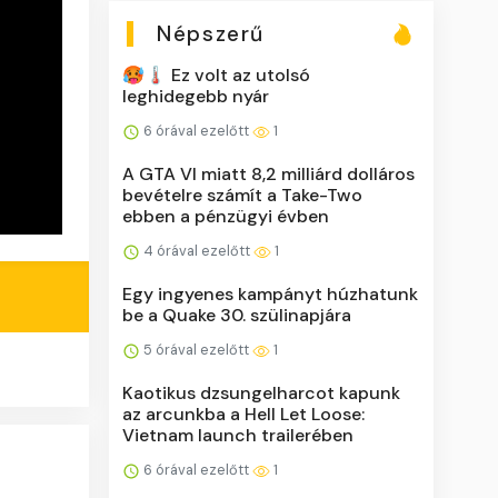
Népszerű
🥵🌡️ Ez volt az utolsó
leghidegebb nyár
6 órával ezelőtt
1
A GTA VI miatt 8,2 milliárd dolláros
bevételre számít a Take-Two
ebben a pénzügyi évben
4 órával ezelőtt
1
Egy ingyenes kampányt húzhatunk
be a Quake 30. szülinapjára
5 órával ezelőtt
1
Kaotikus dzsungelharcot kapunk
az arcunkba a Hell Let Loose:
Vietnam launch trailerében
6 órával ezelőtt
1