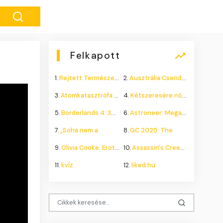
Felkapott
1.
Rejtett Természeti Csoda
2.
Ausztrália Csendes Összeomlása
3.
Atomkatasztrófa 1985: A
4.
Kétszeresére nőhet a
5.
Borderlands 4: 300.000+
6.
Astroneer: Megatech DLC
7.
„Soha nem a
8.
GC 2025: The
9.
Olivia Cooke: Erotikus
10.
Assassin's Creed Shadows
11.
kvíz
12.
liked.hu