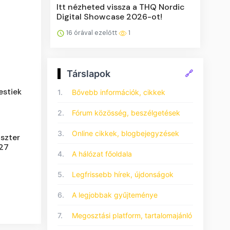
Itt nézheted vissza a THQ Nordic
Digital Showcase 2026-ot!
16 órával ezelőtt
1
Társlapok
🔗
estiek
1.
Bővebb információk, cikkek
2.
Fórum közösség, beszélgetések
3.
Online cikkek, blogbejegyzések
szter
027
4.
A hálózat főoldala
5.
Legfrissebb hírek, újdonságok
6.
A legjobbak gyűjteménye
7.
Megosztási platform, tartalomajánló