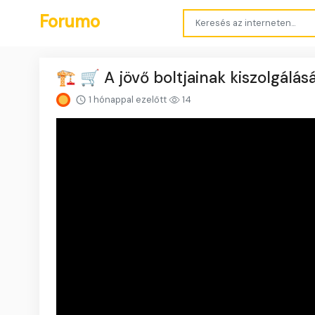
Forumo
🏗️ 🛒 A jövő boltjainak kiszolgálá
1 hónappal ezelőtt
14