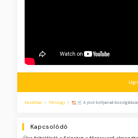
Ugr
Kezdőlap
Pénzügy
🏗️ 🛒 A jövő boltjainak kiszolgálás
Kapcsolódó