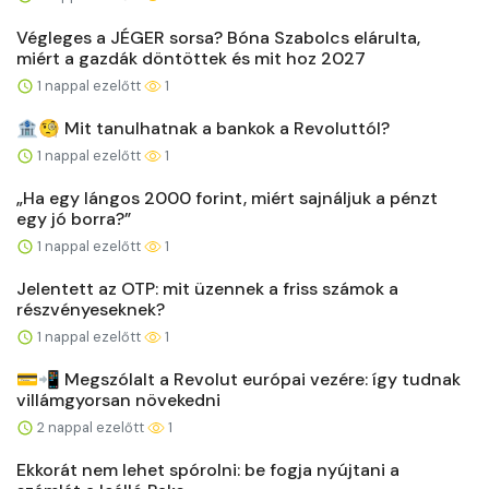
Végleges a JÉGER sorsa? Bóna Szabolcs elárulta,
miért a gazdák döntöttek és mit hoz 2027
1 nappal ezelőtt
1
🏦🧐 Mit tanulhatnak a bankok a Revoluttól?
1 nappal ezelőtt
1
„Ha egy lángos 2000 forint, miért sajnáljuk a pénzt
egy jó borra?”
1 nappal ezelőtt
1
Jelentett az OTP: mit üzennek a friss számok a
részvényeseknek?
1 nappal ezelőtt
1
💳📲 Megszólalt a Revolut európai vezére: így tudnak
villámgyorsan növekedni
2 nappal ezelőtt
1
Ekkorát nem lehet spórolni: be fogja nyújtani a