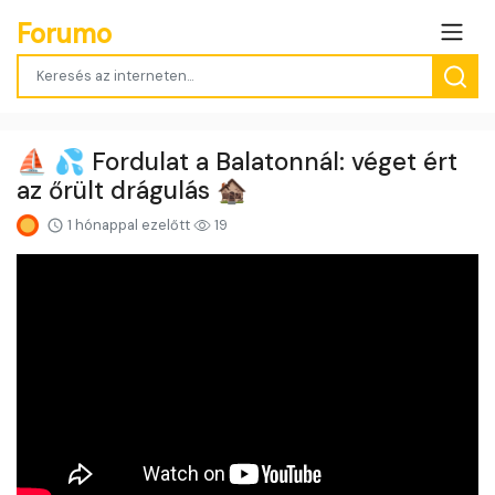
Forumo
⛵️ 💦 Fordulat a Balatonnál: véget ért
az őrült drágulás 🏚️
1 hónappal ezelőtt
19