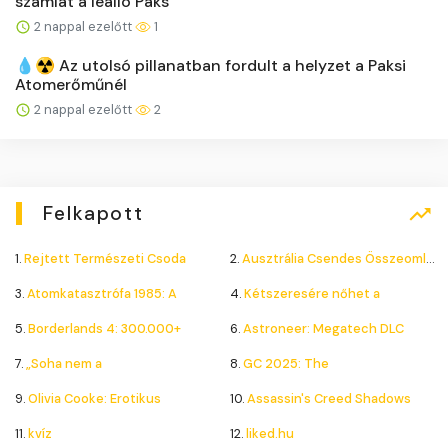
számlát a leálló Paks
2 nappal ezelőtt
1
💧☢️ Az utolsó pillanatban fordult a helyzet a Paksi
Atomerőműnél
2 nappal ezelőtt
2
Felkapott
1.
Rejtett Természeti Csoda
2.
Ausztrália Csendes Összeomlása
3.
Atomkatasztrófa 1985: A
4.
Kétszeresére nőhet a
5.
Borderlands 4: 300.000+
6.
Astroneer: Megatech DLC
7.
„Soha nem a
8.
GC 2025: The
9.
Olivia Cooke: Erotikus
10.
Assassin's Creed Shadows
11.
kvíz
12.
liked.hu