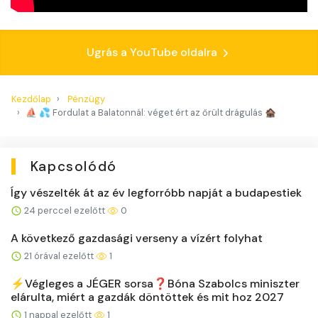
Ugrás a YouTube oldalra
Kezdőlap
Pénzügy
⛵️ 💦 Fordulat a Balatonnál: véget ért az őrült drágulás 🏚️
Kapcsolódó
Így vészelték át az év legforróbb napját a budapestiek
24 perccel ezelőtt
0
A következő gazdasági verseny a vízért folyhat
21 órával ezelőtt
1
⚡️Végleges a JÉGER sorsa❓Bóna Szabolcs miniszter
elárulta, miért a gazdák döntöttek és mit hoz 2027
1 nappal ezelőtt
1