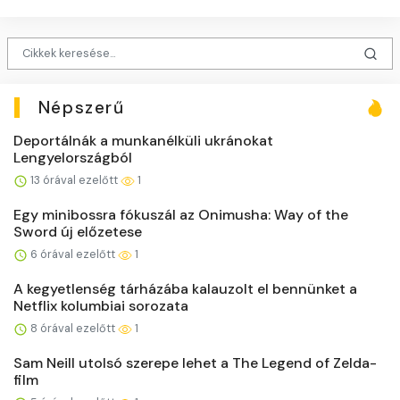
Népszerű
Deportálnák a munkanélküli ukránokat
Lengyelországból
13 órával ezelőtt
1
Egy minibossra fókuszál az Onimusha: Way of the
Sword új előzetese
6 órával ezelőtt
1
A kegyetlenség tárházába kalauzolt el bennünket a
Netflix kolumbiai sorozata
8 órával ezelőtt
1
Sam Neill utolsó szerepe lehet a The Legend of Zelda-
film