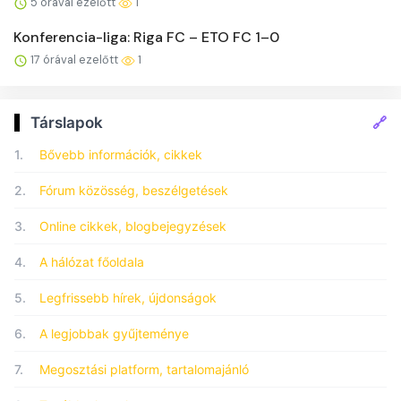
5 órával ezelőtt
1
Konferencia-liga: Riga FC – ETO FC 1–0
17 órával ezelőtt
1
🔗
Társlapok
1.
Bővebb információk, cikkek
2.
Fórum közösség, beszélgetések
3.
Online cikkek, blogbejegyzések
4.
A hálózat főoldala
5.
Legfrissebb hírek, újdonságok
6.
A legjobbak gyűjteménye
7.
Megosztási platform, tartalomajánló