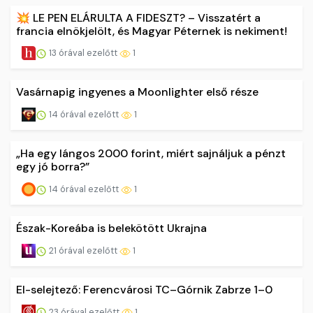
💥 LE PEN ELÁRULTA A FIDESZT? – Visszatért a
francia elnökjelölt, és Magyar Péternek is nekiment!
13 órával ezelőtt
1
Vasárnapig ingyenes a Moonlighter első része
14 órával ezelőtt
1
„Ha egy lángos 2000 forint, miért sajnáljuk a pénzt
egy jó borra?”
14 órával ezelőtt
1
Észak-Koreába is belekötött Ukrajna
21 órával ezelőtt
1
El-selejtező: Ferencvárosi TC–Górnik Zabrze 1–0
23 órával ezelőtt
1