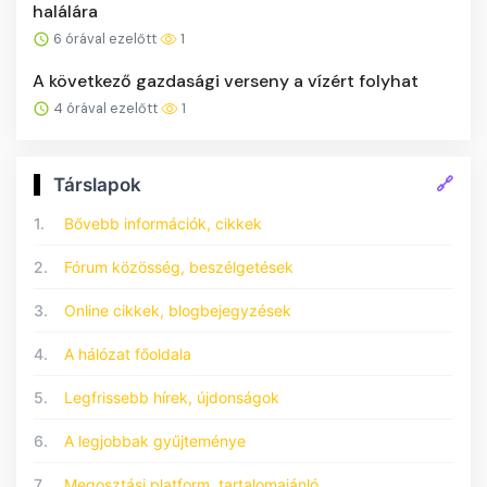
halálára
6 órával ezelőtt
1
A következő gazdasági verseny a vízért folyhat
4 órával ezelőtt
1
🔗
Társlapok
1.
Bővebb információk, cikkek
2.
Fórum közösség, beszélgetések
3.
Online cikkek, blogbejegyzések
4.
A hálózat főoldala
5.
Legfrissebb hírek, újdonságok
6.
A legjobbak gyűjteménye
7.
Megosztási platform, tartalomajánló