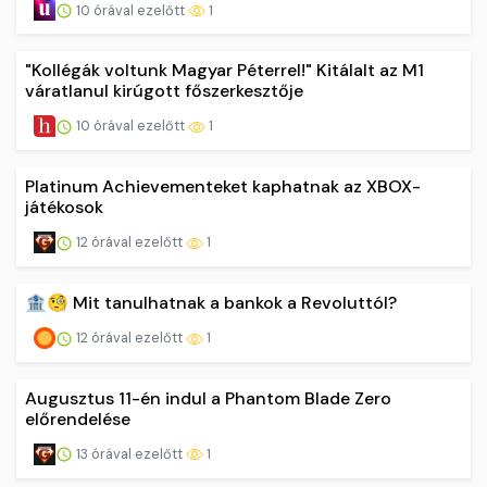
10 órával ezelőtt
1
"Kollégák voltunk Magyar Péterrel!" Kitálalt az M1
váratlanul kirúgott főszerkesztője
10 órával ezelőtt
1
Platinum Achievementeket kaphatnak az XBOX-
játékosok
12 órával ezelőtt
1
🏦🧐 Mit tanulhatnak a bankok a Revoluttól?
12 órával ezelőtt
1
Augusztus 11-én indul a Phantom Blade Zero
előrendelése
13 órával ezelőtt
1