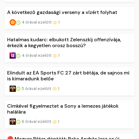
A következő gazdasági verseny a vízért folyhat
4 órával ezelőtt
1
Hatalmas kudarc: elbukott Zelenszkij offenzívája,
érkezik a kegyetlen orosz bosszú?
4 órával ezelőtt
1
Elindult az EA Sports FC 27 zárt bétája, de sajnos mi
is kimaradunk belőe
5 órával ezelőtt
1
Címkével figyelmeztet a Sony a lemezes játékok
halálára
6 órával ezelőtt
1
🔴 Magyar Péter döntött: Baka András lesz az új