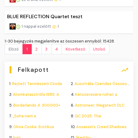
BLUE REFLECTION Quartet teszt
1 nappal ezelőtt
1
1-30 bejegyzés megjelenítve az összesen ennyiből: 15428.
Előző
1
2
3
4
Következő
Utolsó
Felkapott
1.
Rejtett Természeti Csoda
2.
Ausztrália Csendes Összeomlása
3.
Atomkatasztrófa 1985: A
4.
Kétszeresére nőhet a
5.
Borderlands 4: 300.000+
6.
Astroneer: Megatech DLC
7.
„Soha nem a
8.
GC 2025: The
9.
Olivia Cooke: Erotikus
10.
Assassin's Creed Shadows
11.
kvíz
12.
liked.hu