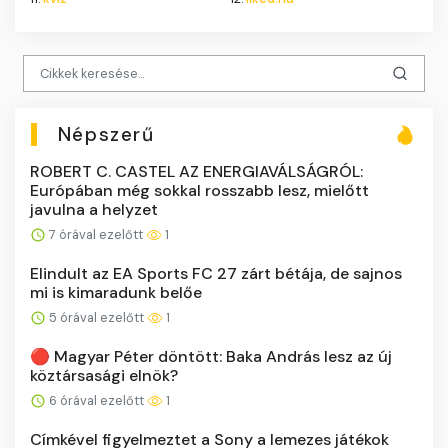
Népszerű
ROBERT C. CASTEL AZ ENERGIAVÁLSÁGRÓL:
Európában még sokkal rosszabb lesz, mielőtt
javulna a helyzet
7 órával ezelőtt
1
Elindult az EA Sports FC 27 zárt bétája, de sajnos
mi is kimaradunk belőe
5 órával ezelőtt
1
🔴 Magyar Péter döntött: Baka András lesz az új
köztársasági elnök?
6 órával ezelőtt
1
Címkével figyelmeztet a Sony a lemezes játékok