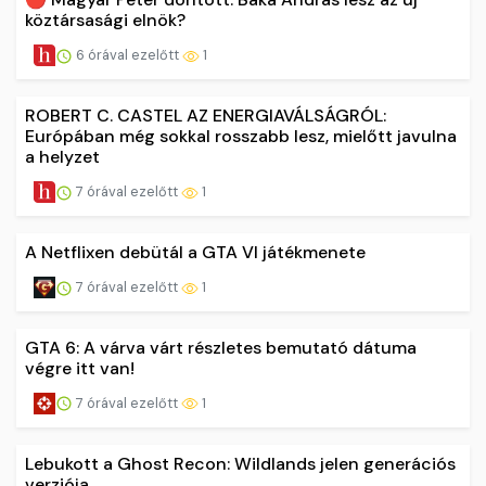
köztársasági elnök?
6 órával ezelőtt
1
ROBERT C. CASTEL AZ ENERGIAVÁLSÁGRÓL:
Európában még sokkal rosszabb lesz, mielőtt javulna
a helyzet
7 órával ezelőtt
1
A Netflixen debütál a GTA VI játékmenete
7 órával ezelőtt
1
GTA 6: A várva várt részletes bemutató dátuma
végre itt van!
7 órával ezelőtt
1
Lebukott a Ghost Recon: Wildlands jelen generációs
verziója