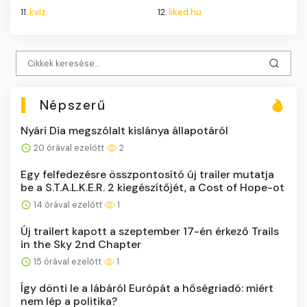
11.
kvíz
12.
liked.hu
Népszerű
Nyári Dia megszólalt kislánya állapotáról
20 órával ezelőtt
2
Egy felfedezésre összpontosító új trailer mutatja
be a S.T.A.L.K.E.R. 2 kiegészítőjét, a Cost of Hope-ot
14 órával ezelőtt
1
Új trailert kapott a szeptember 17-én érkező Trails
in the Sky 2nd Chapter
15 órával ezelőtt
1
Így dönti le a lábáról Európát a hőségriadó: miért
nem lép a politika?