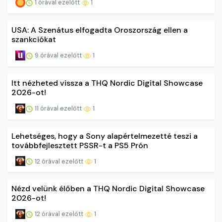
1 órával ezelőtt
1
USA: A Szenátus elfogadta Oroszország ellen a
szankciókat
9 órával ezelőtt
1
Itt nézheted vissza a THQ Nordic Digital Showcase
2026-ot!
11 órával ezelőtt
1
Lehetséges, hogy a Sony alapértelmezetté teszi a
továbbfejlesztett PSSR-t a PS5 Prón
12 órával ezelőtt
1
Nézd velünk élőben a THQ Nordic Digital Showcase
2026-ot!
12 órával ezelőtt
1