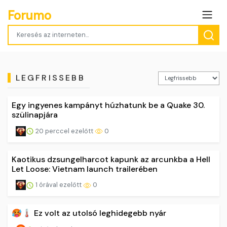
Forumo
LEGFRISSEBB
Egy ingyenes kampányt húzhatunk be a Quake 30.
szülinapjára
20 perccel ezelőtt
0
Kaotikus dzsungelharcot kapunk az arcunkba a Hell
Let Loose: Vietnam launch trailerében
1 órával ezelőtt
0
🥵🌡️ Ez volt az utolsó leghidegebb nyár