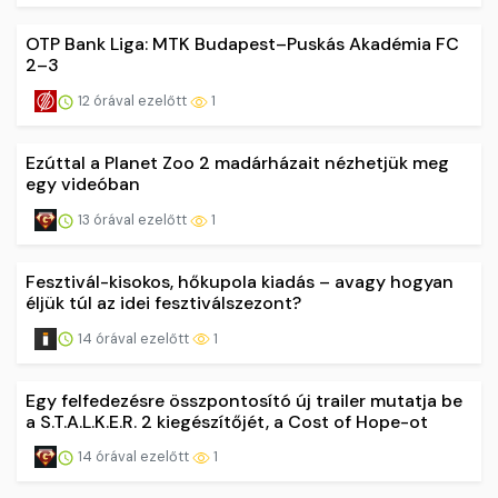
OTP Bank Liga: MTK Budapest–Puskás Akadémia FC
2–3
12 órával ezelőtt
1
Ezúttal a Planet Zoo 2 madárházait nézhetjük meg
egy videóban
13 órával ezelőtt
1
Fesztivál-kisokos, hőkupola kiadás – avagy hogyan
éljük túl az idei fesztiválszezont?
14 órával ezelőtt
1
Egy felfedezésre összpontosító új trailer mutatja be
a S.T.A.L.K.E.R. 2 kiegészítőjét, a Cost of Hope-ot
14 órával ezelőtt
1