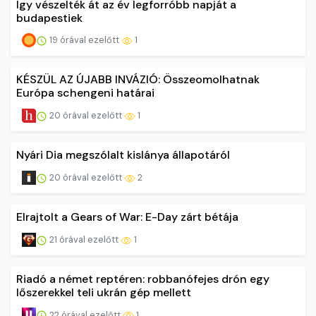
Így vészelték át az év legforróbb napját a
budapestiek
19 órával ezelőtt
1
KÉSZÜL AZ ÚJABB INVÁZIÓ: Összeomolhatnak
Európa schengeni határai
20 órával ezelőtt
1
Nyári Dia megszólalt kislánya állapotáról
20 órával ezelőtt
2
Elrajtolt a Gears of War: E-Day zárt bétája
21 órával ezelőtt
1
Riadó a német reptéren: robbanófejes drón egy
lőszerekkel teli ukrán gép mellett
22 órával ezelőtt
1