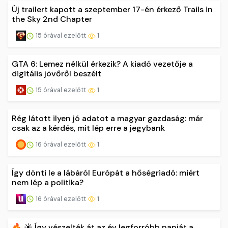
Új trailert kapott a szeptember 17-én érkező Trails in
the Sky 2nd Chapter
15 órával ezelőtt
1
GTA 6: Lemez nélkül érkezik? A kiadó vezetője a
digitális jövőről beszélt
15 órával ezelőtt
1
Rég látott ilyen jó adatot a magyar gazdaság: már
csak az a kérdés, mit lép erre a jegybank
16 órával ezelőtt
1
Így dönti le a lábáról Európát a hőségriadó: miért
nem lép a politika?
16 órával ezelőtt
1
🔥 ☀️ Így vészelték át az év legforróbb napját a