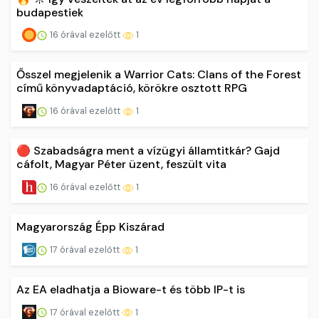
budapestiek
16 órával ezelőtt
1
Ősszel megjelenik a Warrior Cats: Clans of the Forest
című könyvadaptáció, körökre osztott RPG
16 órával ezelőtt
1
🔴 Szabadságra ment a vízügyi államtitkár? Gajd
cáfolt, Magyar Péter üzent, feszült vita
16 órával ezelőtt
1
Magyarország Épp Kiszárad
17 órával ezelőtt
1
Az EA eladhatja a Bioware-t és több IP-t is
17 órával ezelőtt
1