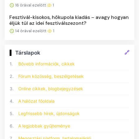
16 órával ezelőtt
1
Fesztivál-kisokos, hőkupola kiadás – avagy hogyan
éljük túl az idei fesztiválszezont?
14 órával ezelőtt
1
🔗
Társlapok
1.
Bővebb információk, cikkek
2.
Fórum közösség, beszélgetések
3.
Online cikkek, blogbejegyzések
4.
A hálózat főoldala
5.
Legfrissebb hírek, újdonságok
6.
A legjobbak gyűjteménye
7.
Megosztási platform, tartalomajánló