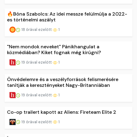
🔥Bóna Szabolcs: Az idei messze felülmúlja a 2022-
es történelmi aszályt
18 órával ezelőtt
1
"Nem mondok neveket" Pánikhangulat a
közmédiában? Kiket fognak még kirúgni?
19 órával ezelőtt
1
Önvédelemre és a veszélyforrások felismerésére
tanítják a keresztényeket Nagy-Britanniában
19 órával ezelőtt
1
Co-op trailert kapott az Aliens: Fireteam Elite 2
19 órával ezelőtt
1