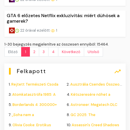
GTA 6 előzetes Netflix exkluzivitás: miért dühösek a
gamerek?
22 órával ezelőtt
1
1-30 bejegyzés megjelenítve az összesen ennyiből: 15464.
Előző
1
2
3
4
Következő
Utolsó
Felkapott
1.
Rejtett Természeti Csoda
2.
Ausztrália Csendes Összeomlása
3.
Atomkatasztrófa 1985: A
4.
Kétszeresére nőhet a
5.
Borderlands 4: 300.000+
6.
Astroneer: Megatech DLC
7.
„Soha nem a
8.
GC 2025: The
9.
Olivia Cooke: Erotikus
10.
Assassin's Creed Shadows