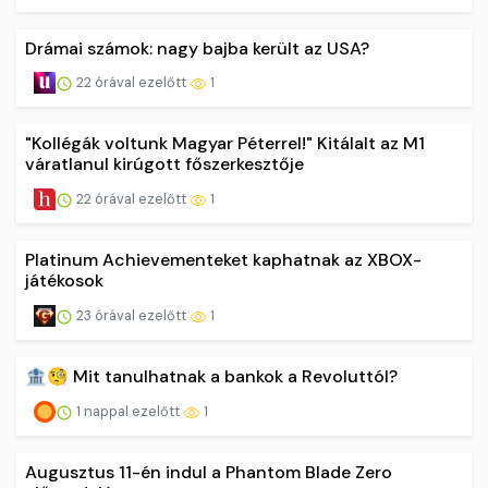
Drámai számok: nagy bajba került az USA?
22 órával ezelőtt
1
"Kollégák voltunk Magyar Péterrel!" Kitálalt az M1
váratlanul kirúgott főszerkesztője
22 órával ezelőtt
1
Platinum Achievementeket kaphatnak az XBOX-
játékosok
23 órával ezelőtt
1
🏦🧐 Mit tanulhatnak a bankok a Revoluttól?
1 nappal ezelőtt
1
Augusztus 11-én indul a Phantom Blade Zero