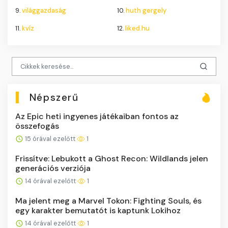
9.
világgazdaság
10.
huth gergely
11.
kvíz
12.
liked.hu
Népszerű
Az Epic heti ingyenes játékaiban fontos az
összefogás
15 órával ezelőtt
1
Frissítve: Lebukott a Ghost Recon: Wildlands jelen
generációs verziója
14 órával ezelőtt
1
Ma jelent meg a Marvel Tokon: Fighting Souls, és
egy karakter bemutatót is kaptunk Lokihoz
14 órával ezelőtt
1