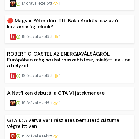
17 órával ezelőtt
1
🔴 Magyar Péter döntött: Baka András lesz az új
köztársasági elnök?
18 órával ezelőtt
1
ROBERT C. CASTEL AZ ENERGIAVÁLSÁGRÓL:
Európában még sokkal rosszabb lesz, mielőtt javulna
a helyzet
19 órával ezelőtt
1
A Netflixen debütál a GTA VI játékmenete
19 órával ezelőtt
1
GTA 6: A várva várt részletes bemutató dátuma
végre itt van!
19 órával ezelőtt
1