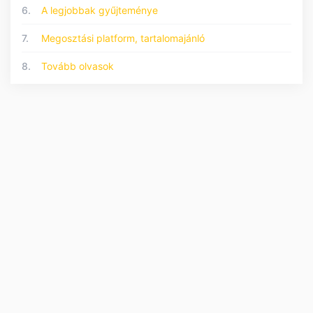
6.
A legjobbak gyűjteménye
7.
Megosztási platform, tartalomajánló
8.
Tovább olvasok