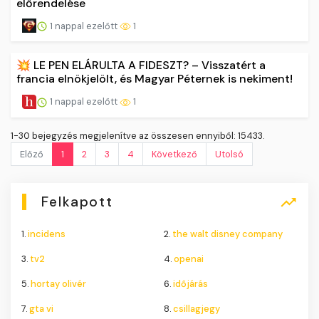
előrendelése
1 nappal ezelőtt
1
💥 LE PEN ELÁRULTA A FIDESZT? – Visszatért a
francia elnökjelölt, és Magyar Péternek is nekiment!
1 nappal ezelőtt
1
1-30 bejegyzés megjelenítve az összesen ennyiből: 15433.
Előző
1
2
3
4
Következő
Utolsó
Felkapott
1.
incidens
2.
the walt disney company
3.
tv2
4.
openai
5.
hortay olivér
6.
időjárás
7.
gta vi
8.
csillagjegy