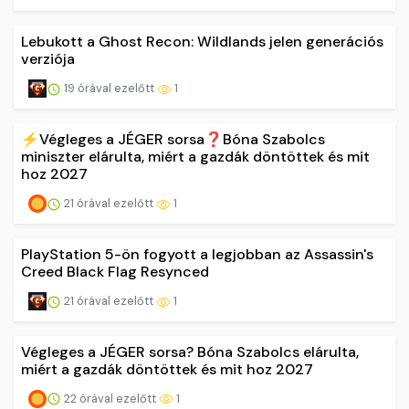
Lebukott a Ghost Recon: Wildlands jelen generációs
verziója
19 órával ezelőtt
1
⚡️Végleges a JÉGER sorsa❓Bóna Szabolcs
miniszter elárulta, miért a gazdák döntöttek és mit
hoz 2027
21 órával ezelőtt
1
PlayStation 5-ön fogyott a legjobban az Assassin's
Creed Black Flag Resynced
21 órával ezelőtt
1
Végleges a JÉGER sorsa? Bóna Szabolcs elárulta,
miért a gazdák döntöttek és mit hoz 2027
22 órával ezelőtt
1