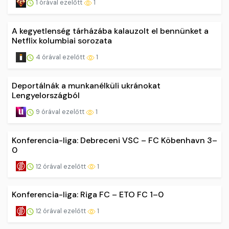
1 órával ezelőtt
1
A kegyetlenség tárházába kalauzolt el bennünket a
Netflix kolumbiai sorozata
4 órával ezelőtt
1
Deportálnák a munkanélküli ukránokat
Lengyelországból
9 órával ezelőtt
1
Konferencia-liga: Debreceni VSC – FC Köbenhavn 3–
0
12 órával ezelőtt
1
Konferencia-liga: Riga FC – ETO FC 1–0
12 órával ezelőtt
1