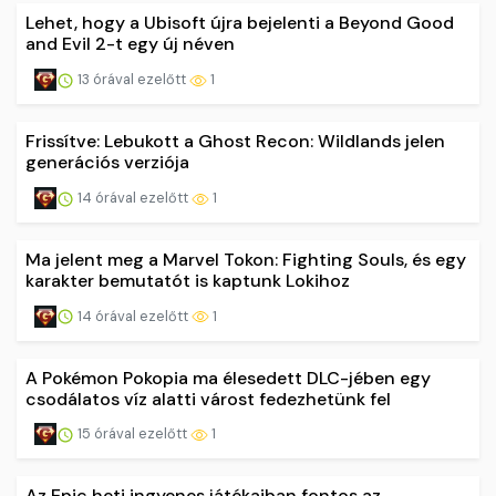
Lehet, hogy a Ubisoft újra bejelenti a Beyond Good
and Evil 2-t egy új néven
13 órával ezelőtt
1
Frissítve: Lebukott a Ghost Recon: Wildlands jelen
generációs verziója
14 órával ezelőtt
1
Ma jelent meg a Marvel Tokon: Fighting Souls, és egy
karakter bemutatót is kaptunk Lokihoz
14 órával ezelőtt
1
A Pokémon Pokopia ma élesedett DLC-jében egy
csodálatos víz alatti várost fedezhetünk fel
15 órával ezelőtt
1
Az Epic heti ingyenes játékaiban fontos az