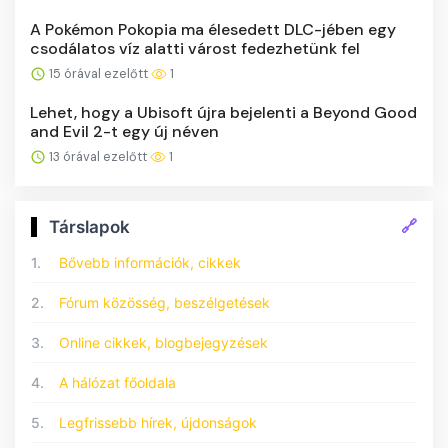
A Pokémon Pokopia ma élesedett DLC-jében egy
csodálatos víz alatti várost fedezhetünk fel
15 órával ezelőtt
1
Lehet, hogy a Ubisoft újra bejelenti a Beyond Good
and Evil 2-t egy új néven
13 órával ezelőtt
1
🔗
Társlapok
1.
Bővebb információk, cikkek
2.
Fórum közösség, beszélgetések
3.
Online cikkek, blogbejegyzések
4.
A hálózat főoldala
5.
Legfrissebb hírek, újdonságok