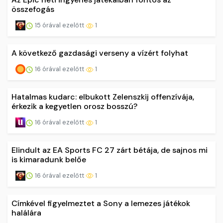
összefogás
15 órával ezelőtt
1
A következő gazdasági verseny a vízért folyhat
16 órával ezelőtt
1
Hatalmas kudarc: elbukott Zelenszkij offenzívája,
érkezik a kegyetlen orosz bosszú?
16 órával ezelőtt
1
Elindult az EA Sports FC 27 zárt bétája, de sajnos mi
is kimaradunk belőe
16 órával ezelőtt
1
Címkével figyelmeztet a Sony a lemezes játékok
halálára