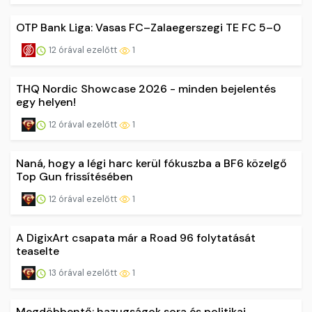
OTP Bank Liga: Vasas FC–Zalaegerszegi TE FC 5–0
12 órával ezelőtt
1
THQ Nordic Showcase 2026 - minden bejelentés
egy helyen!
12 órával ezelőtt
1
Naná, hogy a légi harc kerül fókuszba a BF6 közelgő
Top Gun frissítésében
12 órával ezelőtt
1
A DigixArt csapata már a Road 96 folytatását
teaselte
13 órával ezelőtt
1
Megdöbbentő: hazugságok sora és politikai