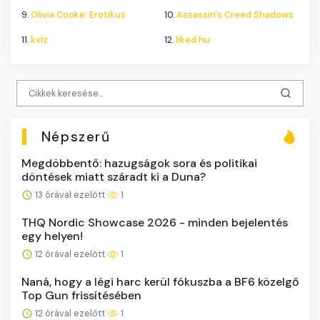
9.
Olivia Cooke: Erotikus
10.
Assassin's Creed Shadows
11.
kvíz
12.
liked.hu
Népszerű
Megdöbbentő: hazugságok sora és politikai
döntések miatt száradt ki a Duna?
13 órával ezelőtt
1
THQ Nordic Showcase 2026 - minden bejelentés
egy helyen!
12 órával ezelőtt
1
Naná, hogy a légi harc kerül fókuszba a BF6 közelgő
Top Gun frissítésében
12 órával ezelőtt
1