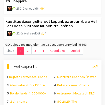
szülinapjára
21 órával ezelőtt
1
Kaotikus dzsungelharcot kapunk az arcunkba a Hell
Let Loose: Vietnam launch trailerében
22 órával ezelőtt
1
1-30 bejegyzés megjelenítve az összesen ennyiből: 15493.
Előző
1
2
3
4
Következő
Utolsó
Felkapott
1.
Rejtett Természeti Csoda
2.
Ausztrália Csendes Összeomlása
3.
Atomkatasztrófa 1985: A
4.
Kétszeresére nőhet a
5.
Borderlands 4: 300.000+
6.
Astroneer: Megatech DLC
7.
„Soha nem a
8.
GC 2025: The