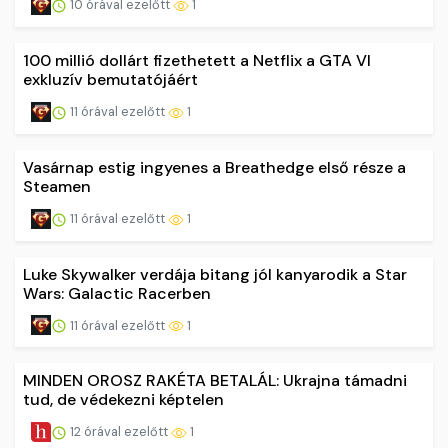
10 órával ezelőtt
1
100 millió dollárt fizethetett a Netflix a GTA VI
exkluzív bemutatójáért
11 órával ezelőtt
1
Vasárnap estig ingyenes a Breathedge első része a
Steamen
11 órával ezelőtt
1
Luke Skywalker verdája bitang jól kanyarodik a Star
Wars: Galactic Racerben
11 órával ezelőtt
1
MINDEN OROSZ RAKÉTA BETALÁL: Ukrajna támadni
tud, de védekezni képtelen
12 órával ezelőtt
1