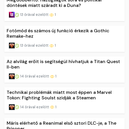
döntések miatt száradt ki a Duna?
13 órával ezelőtt
1
Fotómód és számos új funkció érkezik a Gothic
Remake-hez
13 órával ezelőtt
1
Az alvilág erőit is segítségül hívhatjuk a Titan Quest
II-ben
14 órával ezelőtt
1
Technikai problémák miatt most éppen a Marvel
Tokon: Fighting Soulst szidják a Steamen
14 órával ezelőtt
1
Máris elérhető a Reanimal első sztori DLC-je, a The
Prisoner