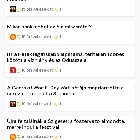
15 órával ezelőtt
1
Mikor csökkenhet az élelmiszeráfa⁉️
15 órával ezelőtt
1
Itt a Hetek legfrissebb lapszáma, terítéken többek
között a vízhiány és az Odüsszeia!
16 órával ezelőtt
1
A Gears of War: E-Day zárt bétája megdöntötte a
sorozat rekordját a Steamen
16 órával ezelőtt
1
Újra feltalálnák a Szigetet: a főszervező elmondta,
merre indul a fesztivál
16 órával ezelőtt
1