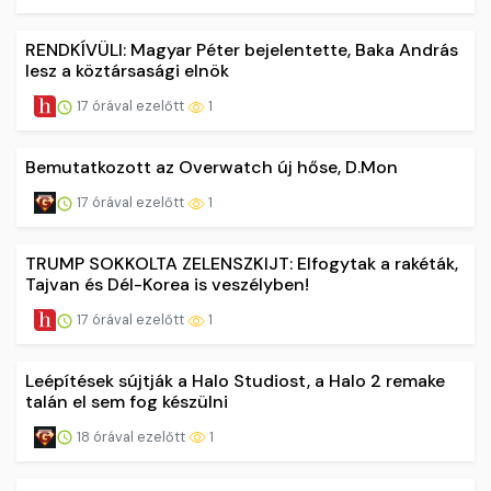
RENDKÍVÜLI: Magyar Péter bejelentette, Baka András
lesz a köztársasági elnök
17 órával ezelőtt
1
Bemutatkozott az Overwatch új hőse, D.Mon
17 órával ezelőtt
1
TRUMP SOKKOLTA ZELENSZKIJT: Elfogytak a rakéták,
Tajvan és Dél-Korea is veszélyben!
17 órával ezelőtt
1
Leépítések sújtják a Halo Studiost, a Halo 2 remake
talán el sem fog készülni
18 órával ezelőtt
1