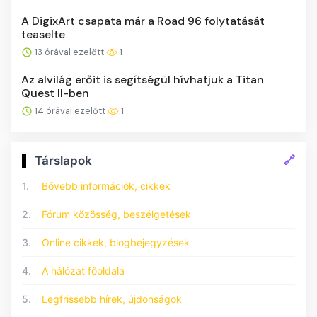
A DigixArt csapata már a Road 96 folytatását
teaselte
13 órával ezelőtt
1
Az alvilág erőit is segítségül hívhatjuk a Titan
Quest II-ben
14 órával ezelőtt
1
🔗
Társlapok
1.
Bővebb információk, cikkek
2.
Fórum közösség, beszélgetések
3.
Online cikkek, blogbejegyzések
4.
A hálózat főoldala
5.
Legfrissebb hírek, újdonságok