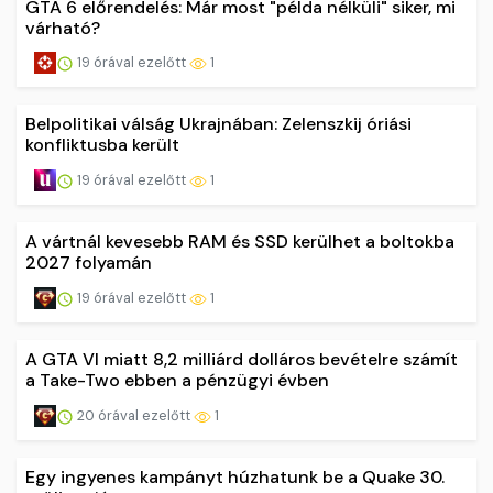
GTA 6 előrendelés: Már most "példa nélküli" siker, mi
várható?
19 órával ezelőtt
1
Belpolitikai válság Ukrajnában: Zelenszkij óriási
konfliktusba került
19 órával ezelőtt
1
A vártnál kevesebb RAM és SSD kerülhet a boltokba
2027 folyamán
19 órával ezelőtt
1
A GTA VI miatt 8,2 milliárd dolláros bevételre számít
a Take-Two ebben a pénzügyi évben
20 órával ezelőtt
1
Egy ingyenes kampányt húzhatunk be a Quake 30.