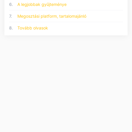
6.
A legjobbak gyűjteménye
7.
Megosztási platform, tartalomajánló
8.
Tovább olvasok