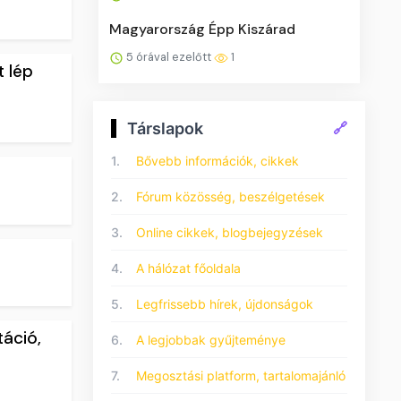
Magyarország Épp Kiszárad
5 órával ezelőtt
1
t lép
Társlapok
🔗
1.
Bővebb információk, cikkek
2.
Fórum közösség, beszélgetések
3.
Online cikkek, blogbejegyzések
4.
A hálózat főoldala
5.
Legfrissebb hírek, újdonságok
táció,
6.
A legjobbak gyűjteménye
7.
Megosztási platform, tartalomajánló