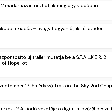
o 2 madárházait nézhetjük meg egy videóban
őkupola kiadás – avagy hogyan éljük túl az idei
pontosító új trailer mutatja be a S.T.A.L.K.E.R. 2
st of Hope-ot
 szeptember 17-én érkező Trails in the Sky 2nd Cha
érkezik? A kiadó vezetője a digitális jövőről beszél