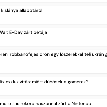
 kislánya állapotáról
 War: E-Day zárt bétája
ren: robbanófejes drón egy lőszerekkel teli ukrán 
lix exkluzivitás: miért dühösek a gamerek?
ellett is rekord haszonnal zárt a Nintendo