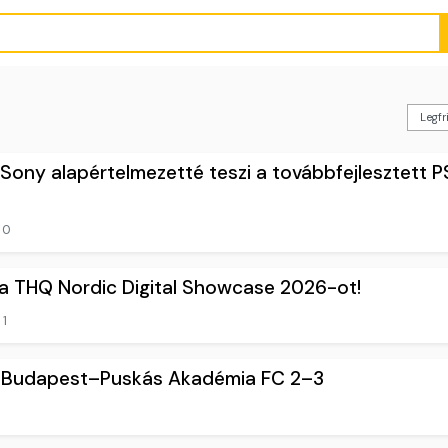
Sony alapértelmezetté teszi a továbbfejlesztett P
0
 a THQ Nordic Digital Showcase 2026-ot!
1
K Budapest–Puskás Akadémia FC 2–3