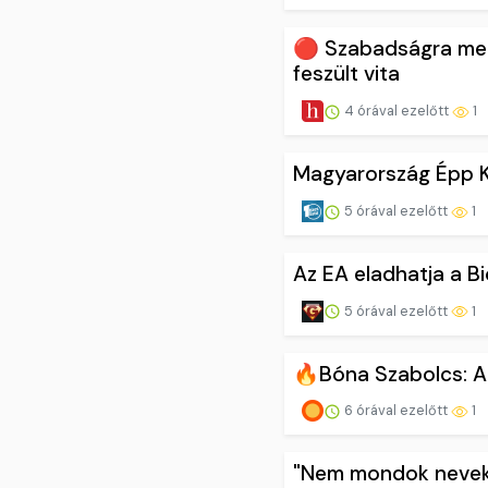
🔴 Szabadságra ment
feszült vita
4 órával ezelőtt
1
Magyarország Épp K
5 órával ezelőtt
1
Az EA eladhatja a Bi
5 órával ezelőtt
1
🔥Bóna Szabolcs: Az
6 órával ezelőtt
1
"Nem mondok neveke