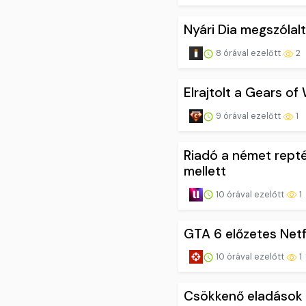
Nyári Dia megszólalt
8 órával ezelőtt
2
Elrajtolt a Gears of
9 órával ezelőtt
1
Riadó a német repté
mellett
10 órával ezelőtt
1
GTA 6 előzetes Netf
10 órával ezelőtt
1
Csökkenő eladások m