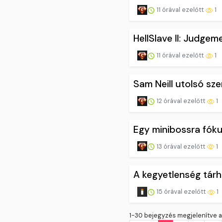
11 órával ezelőtt
1
HellSlave II: Judgem
11 órával ezelőtt
1
Sam Neill utolsó sz
12 órával ezelőtt
1
Egy minibossra fóku
13 órával ezelőtt
1
A kegyetlenség tárh
15 órával ezelőtt
1
1-30 bejegyzés megjelenítve a