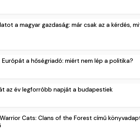
adatot a magyar gazdaság: már csak az a kérdés, mi
ól Európát a hőségriadó: miért nem lép a politika?
 át az év legforróbb napját a budapestiek
 Warrior Cats: Clans of the Forest című könyvadap
G