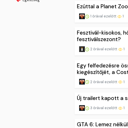
Ezúttal a Planet Zo
1 órával ezelőtt
1
Fesztivál-kisokos, h
fesztiválszezont?
2 órával ezelőtt
1
Egy felfedezésre össz
kiegészítőjét, a Co
2 órával ezelőtt
1
Új trailert kapott a
3 órával ezelőtt
1
GTA 6: Lemez nélkül 