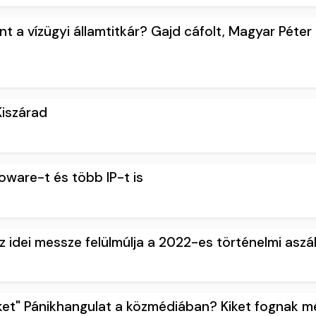
 a vízügyi államtitkár? Gajd cáfolt, Magyar Péter 
iszárad
oware-t és több IP-t is
 idei messze felülmúlja a 2022-es történelmi aszá
t" Pánikhangulat a közmédiában? Kiket fognak m