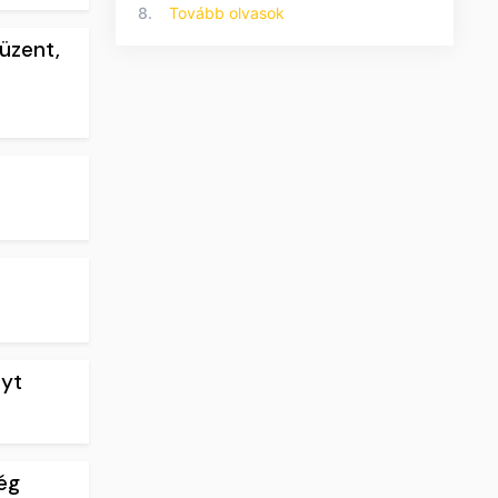
8.
Tovább olvasok
üzent,
lyt
ég