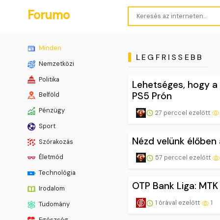
Forumo
Minden
LEGFRISSEBB
Nemzetközi
Politika
Lehetséges, hogy a 
PS5 Prón
Belföld
Pénzügy
27 perccel ezelőtt
Sport
Nézd velünk élőben
Szórakozás
Életmód
57 perccel ezelőtt
Technológia
OTP Bank Liga: MT
Irodalom
1 órával ezelőtt
1
Tudomány
Egészség