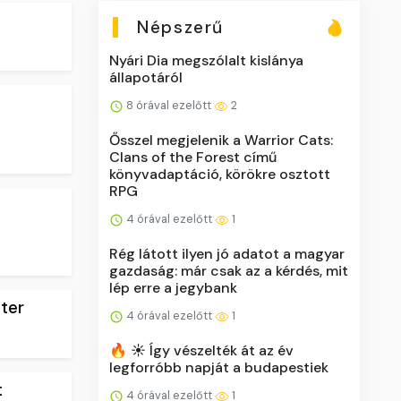
Népszerű
Nyári Dia megszólalt kislánya
állapotáról
8 órával ezelőtt
2
Ősszel megjelenik a Warrior Cats:
Clans of the Forest című
könyvadaptáció, körökre osztott
RPG
4 órával ezelőtt
1
Rég látott ilyen jó adatot a magyar
gazdaság: már csak az a kérdés, mit
lép erre a jegybank
pter
4 órával ezelőtt
1
🔥 ☀️ Így vészelték át az év
legforróbb napját a budapestiek
t
4 órával ezelőtt
1