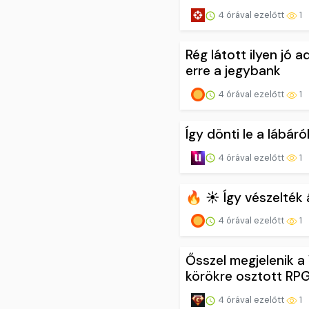
4 órával ezelőtt
1
Rég látott ilyen jó 
erre a jegybank
4 órával ezelőtt
1
Így dönti le a lábár
4 órával ezelőtt
1
🔥 ☀️ Így vészelték
4 órával ezelőtt
1
Ősszel megjelenik a
körökre osztott RP
4 órával ezelőtt
1