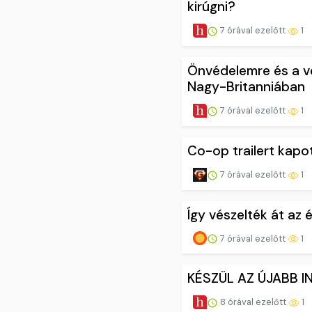
kirúgni?
7 órával ezelőtt
1
Önvédelemre és a ve
Nagy-Britanniában
7 órával ezelőtt
1
Co-op trailert kapot
7 órával ezelőtt
1
Így vészelték át az
7 órával ezelőtt
1
KÉSZÜL AZ ÚJABB IN
8 órával ezelőtt
1