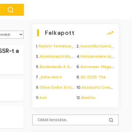
Felkapott
1.
Rejtett Természeti Csoda
2.
Ausztrália Csendes Összeomlása
SSR-t a
3.
Atomkatasztrófa 1985: A
4.
Kétszeresére nőhet a
5.
Borderlands 4: 300.000+
6.
Astroneer: Megatech DLC
7.
„Soha nem a
8.
GC 2025: The
9.
Olivia Cooke: Erotikus
10.
Assassin's Creed Shadows
11.
kvíz
12.
liked.hu