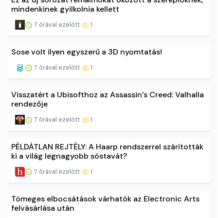
mindenkinek gyilkolnia kellett
7 órával ezelőtt
1
Sose volt ilyen egyszerű a 3D nyomtatás!
7 órával ezelőtt
1
Visszatért a Ubisofthoz az Assassin’s Creed: Valhalla
rendezője
7 órával ezelőtt
1
PÉLDÁTLAN REJTÉLY: A Haarp rendszerrel szárították
ki a világ legnagyobb sóstavát?
7 órával ezelőtt
1
Tömeges elbocsátások várhatók az Electronic Arts
felvásárlása után