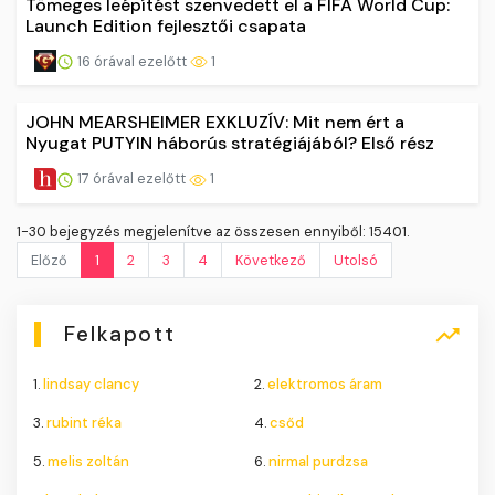
Tömeges leépítést szenvedett el a FIFA World Cup:
Launch Edition fejlesztői csapata
16 órával ezelőtt
1
JOHN MEARSHEIMER EXKLUZÍV: Mit nem ért a
Nyugat PUTYIN háborús stratégiájából? Első rész
17 órával ezelőtt
1
1-30 bejegyzés megjelenítve az összesen ennyiből: 15401.
Előző
1
2
3
4
Következő
Utolsó
Felkapott
1.
lindsay clancy
2.
elektromos áram
3.
rubint réka
4.
csőd
5.
melis zoltán
6.
nirmal purdzsa