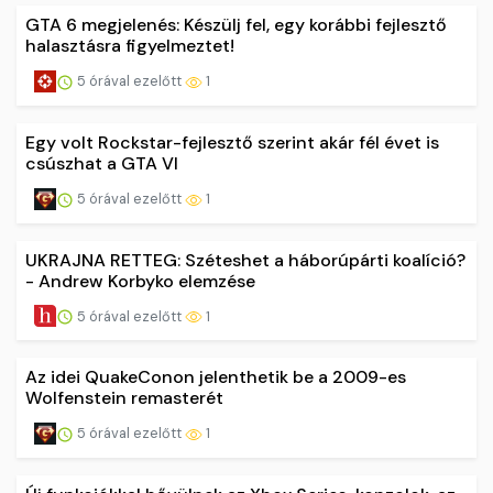
GTA 6 megjelenés: Készülj fel, egy korábbi fejlesztő
halasztásra figyelmeztet!
5 órával ezelőtt
1
Egy volt Rockstar-fejlesztő szerint akár fél évet is
csúszhat a GTA VI
5 órával ezelőtt
1
UKRAJNA RETTEG: Széteshet a háborúpárti koalíció?
- Andrew Korbyko elemzése
5 órával ezelőtt
1
Az idei QuakeConon jelenthetik be a 2009-es
Wolfenstein remasterét
5 órával ezelőtt
1