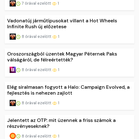
7 órával ezelőtt
1
Vadonatúj járműtípusokat villant a Hot Wheels
Infinite Rush új előzetese
8 órával ezelőtt
1
Oroszországból üzentek Magyar Péternek Paks
válságáról, de félreértették?
8 órával ezelőtt
1
Elég siralmasan fogyott a Halo: Campaign Evolved, a
fejlesztés is nehezen zajlott
8 órával ezelőtt
1
Jelentett az OTP: mit üzennek a friss számok a
részvényeseknek?
8 órával ezelőtt
1