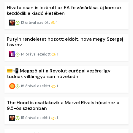
Hivatalosan is lezárult az EA felvásárlása, új korszak
kezdődik a kiadó életében
13 órával ezelőtt
1
Putyin rendeletet hozott: eldőlt, hova megy Szergej
Lavrov
14 órával ezelőtt
1
💳📲 Megszólalt a Revolut európai vezére: így
tudnak villámgyorsan növekedni
15 órával ezelőtt
1
The Hood is csatlakozik a Marvel Rivals hőseihez a
9.5-ös szezonban
15 órával ezelőtt
1