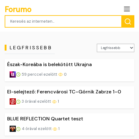
Forumo
LEGFRISSEBB
Észak-Koreába is belekötött Ukrajna
59 perccel ezelőtt
0
El-selejtező: Ferencvárosi TC–Górnik Zabrze 1–0
3 órával ezelőtt
1
BLUE REFLECTION Quartet teszt
4 órával ezelőtt
1