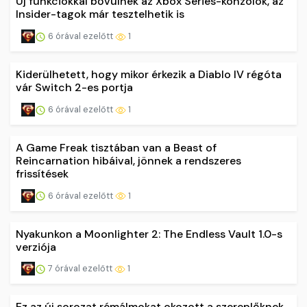
Új funkciókkal bővülnek az Xbox Series-konzolok, az
Insider-tagok már tesztelhetik is
6 órával ezelőtt
1
Kiderülhetett, hogy mikor érkezik a Diablo IV régóta
vár Switch 2-es portja
6 órával ezelőtt
1
A Game Freak tisztában van a Beast of
Reincarnation hibáival, jönnek a rendszeres
frissítések
6 órával ezelőtt
1
Nyakunkon a Moonlighter 2: The Endless Vault 1.0-s
verziója
7 órával ezelőtt
1
Ez az új sorozat rémálmokat okozott a szereplőknek,