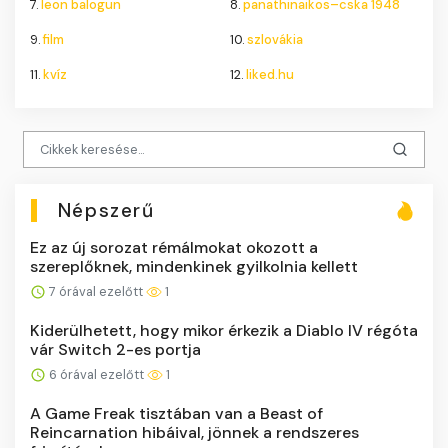
7.
leon balogun
8.
panathinaikos–cska 1948
9.
film
10.
szlovákia
11.
kvíz
12.
liked.hu
Népszerű
Ez az új sorozat rémálmokat okozott a
szereplőknek, mindenkinek gyilkolnia kellett
7 órával ezelőtt
1
Kiderülhetett, hogy mikor érkezik a Diablo IV régóta
vár Switch 2-es portja
6 órával ezelőtt
1
A Game Freak tisztában van a Beast of
Reincarnation hibáival, jönnek a rendszeres