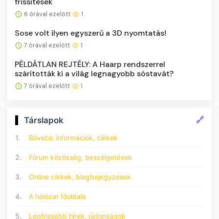
frissítések
6 órával ezelőtt
1
Sose volt ilyen egyszerű a 3D nyomtatás!
7 órával ezelőtt
1
PÉLDÁTLAN REJTÉLY: A Haarp rendszerrel
szárították ki a világ legnagyobb sóstavát?
7 órával ezelőtt
1
🔗
Társlapok
1.
Bővebb információk, cikkek
2.
Fórum közösség, beszélgetések
3.
Online cikkek, blogbejegyzések
4.
A hálózat főoldala
5.
Legfrissebb hírek, újdonságok