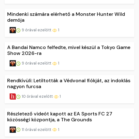
Mindenki számára elérhető a Monster Hunter Wild
demója
9 órával ezelőtt
1
A Bandai Namco felfedte, mivel készül a Tokyo Game
Show 2026-ra
9 órával ezelőtt
1
Rendkívüli: Letiltották a Védvonal fiókját, az indoklás
nagyon furcsa
10 órával ezelőtt
1
Részletező videót kapott az EA Sports FC 27
közösségi központja, a The Grounds
11 órával ezelőtt
1