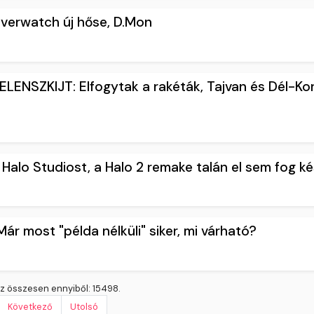
verwatch új hőse, D.Mon
ENSZKIJT: Elfogytak a rakéták, Tajvan és Dél-Kor
 Halo Studiost, a Halo 2 remake talán el sem fog ké
ár most "példa nélküli" siker, mi várható?
z összesen ennyiből: 15498.
Következő
Utolsó