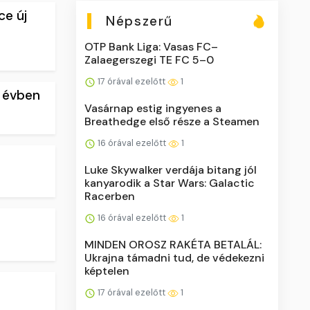
ce új
Népszerű
OTP Bank Liga: Vasas FC–
Zalaegerszegi TE FC 5–0
17 órával ezelőtt
1
y évben
Vasárnap estig ingyenes a
Breathedge első része a Steamen
16 órával ezelőtt
1
Luke Skywalker verdája bitang jól
kanyarodik a Star Wars: Galactic
Racerben
16 órával ezelőtt
1
MINDEN OROSZ RAKÉTA BETALÁL:
Ukrajna támadni tud, de védekezni
képtelen
17 órával ezelőtt
1