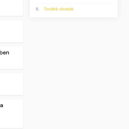
8.
Tovább olvasok
ében
 a