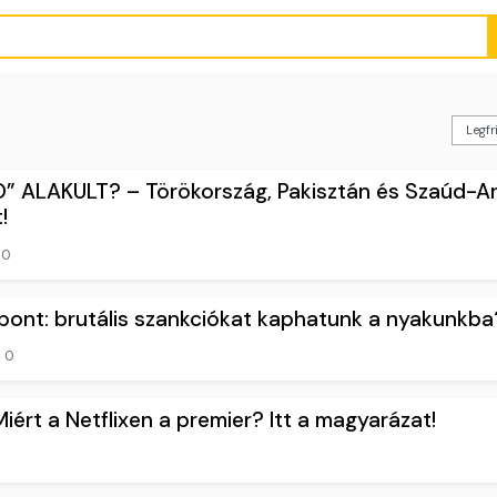
” ALAKULT? – Törökország, Pakisztán és Szaúd-A
!
0
pont: brutális szankciókat kaphatunk a nyakunkba
0
iért a Netflixen a premier? Itt a magyarázat!