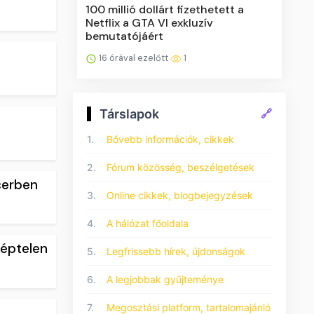
100 millió dollárt fizethetett a
Netflix a GTA VI exkluzív
bemutatójáért
16 órával ezelőtt
1
Társlapok
🔗
1.
Bővebb információk, cikkek
2.
Fórum közösség, beszélgetések
cerben
3.
Online cikkek, blogbejegyzések
4.
A hálózat főoldala
éptelen
5.
Legfrissebb hírek, újdonságok
6.
A legjobbak gyűjteménye
7.
Megosztási platform, tartalomajánló