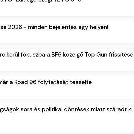
e 2026 - minden bejelentés egy helyen!
arc kerül fókuszba a BF6 közelgő Top Gun frissítés
már a Road 96 folytatását teaselte
ágok sora és politikai döntések miatt száradt ki