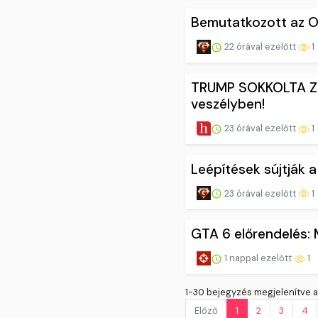
Bemutatkozott az O
22 órával ezelőtt
1
TRUMP SOKKOLTA ZEL
veszélyben!
23 órával ezelőtt
1
Leépítések sújtják a
23 órával ezelőtt
1
GTA 6 előrendelés: M
1 nappal ezelőtt
1
1-30 bejegyzés megjelenítve a
Előző
1
2
3
4