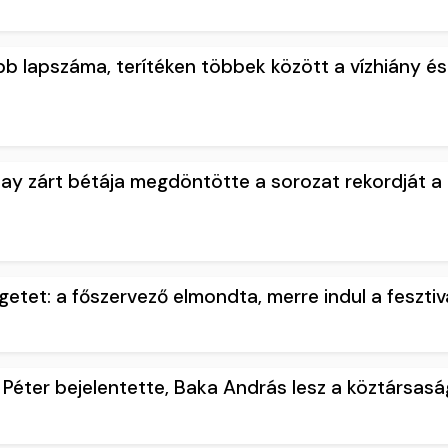
ebb lapszáma, terítéken többek között a vízhiány és
ay zárt bétája megdöntötte a sorozat rekordját a
zigetet: a főszervező elmondta, merre indul a fesztiv
Péter bejelentette, Baka András lesz a köztársasá