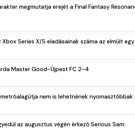
karakter megmutatja erejét a Final Fantasy Resonan
 Xbox Series X/S eladásainak száma az elmúlt eg
várda Master Good–Újpest FC 2–4
 metróalagútja nem is lehetnének nyomasztóbbak
yedül az augusztus végén érkező Serious Sam: