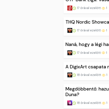
17 órával ezelőtt
1
THQ Nordic Showcas
17 órával ezelőtt
1
Naná, hogy a légi h
17 órával ezelőtt
1
A DigixArt csapata 
18 órával ezelőtt
1
Megdöbbentő: hazugs
Duna?
18 órával ezelőtt
1