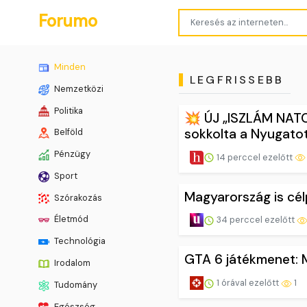
Forumo
Minden
LEGFRISSEBB
Nemzetközi
Politika
💥 ÚJ „ISZLÁM NATO
sokkolta a Nyugatot
Belföld
Pénzügy
14 perccel ezelőtt
Sport
Magyarország is cél
Szórakozás
Életmód
34 perccel ezelőtt
Technológia
GTA 6 játékmenet: M
Irodalom
1 órával ezelőtt
1
Tudomány
Egészség