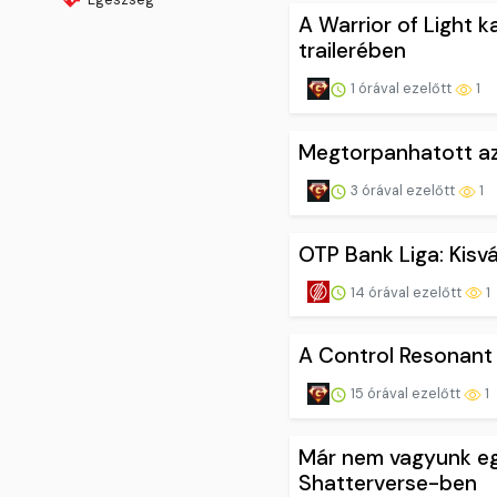
A Warrior of Light 
trailerében
1 órával ezelőtt
1
Megtorpanhatott az
3 órával ezelőtt
1
OTP Bank Liga: Kis
14 órával ezelőtt
1
A Control Resonant
15 órával ezelőtt
1
Már nem vagyunk eg
Shatterverse-ben