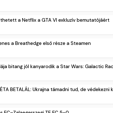
izethetett a Netflix a GTA VI exkluzív bemutatójáért
yenes a Breathedge első része a Steamen
ája bitang jól kanyarodik a Star Wars: Galactic Ra
A BETALÁL: Ukrajna támadni tud, de védekezni k
as FC–Zalaegerszegi TE FC 5–0