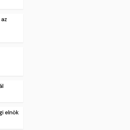
 az
ál
gi elnök