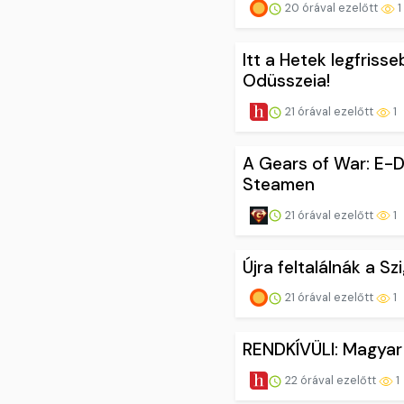
20 órával ezelőtt
1
Itt a Hetek legfriss
Odüsszeia!
21 órával ezelőtt
1
A Gears of War: E-D
Steamen
21 órával ezelőtt
1
Újra feltalálnák a S
21 órával ezelőtt
1
RENDKÍVÜLI: Magyar 
22 órával ezelőtt
1