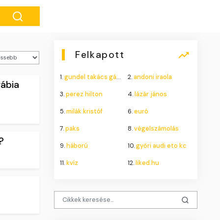
Felkapott
1.
gundel takács gábor
2.
andoni iraola
rábia
3.
perez hilton
4.
lázár jános
5.
milák kristóf
6.
euró
7.
paks
8.
végelszámolás
?
9.
háború
10.
győri audi eto kc
11.
kvíz
12.
liked.hu