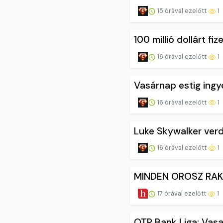
15 órával ezelőtt
1
100 millió dollárt f
16 órával ezelőtt
1
Vasárnap estig ing
16 órával ezelőtt
1
Luke Skywalker verd
16 órával ezelőtt
1
MINDEN OROSZ RAKÉT
17 órával ezelőtt
1
OTP Bank Liga: Vas