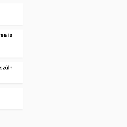
ea is
szülni