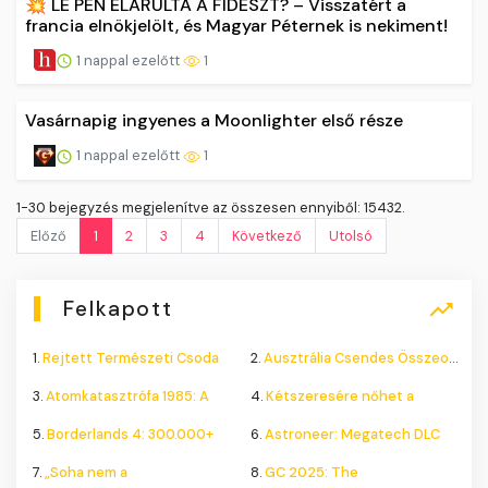
💥 LE PEN ELÁRULTA A FIDESZT? – Visszatért a
francia elnökjelölt, és Magyar Péternek is nekiment!
1 nappal ezelőtt
1
Vasárnapig ingyenes a Moonlighter első része
1 nappal ezelőtt
1
1-30 bejegyzés megjelenítve az összesen ennyiből: 15432.
Előző
1
2
3
4
Következő
Utolsó
Felkapott
1.
Rejtett Természeti Csoda
2.
Ausztrália Csendes Összeomlása
3.
Atomkatasztrófa 1985: A
4.
Kétszeresére nőhet a
5.
Borderlands 4: 300.000+
6.
Astroneer: Megatech DLC
7.
„Soha nem a
8.
GC 2025: The