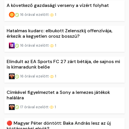
A következő gazdasági verseny a vízért folyhat
16 órával ezelőtt
1
Hatalmas kudarc: elbukott Zelenszkij offenzívája,
érkezik a kegyetlen orosz bosszú?
16 órával ezelőtt
1
Elindult az EA Sports FC 27 zárt bétája, de sajnos mi
is kimaradunk belőe
16 órával ezelőtt
1
Címkével figyelmeztet a Sony a lemezes játékok
halálára
17 órával ezelőtt
1
🔴 Magyar Péter döntött: Baka András lesz az új
köztársasági elnök?