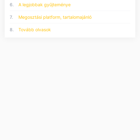
6.
A legjobbak gyűjteménye
7.
Megosztási platform, tartalomajánló
8.
Tovább olvasok