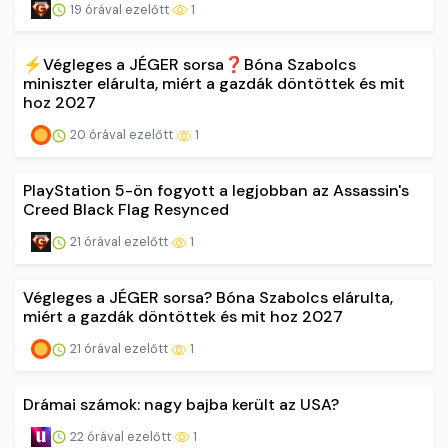
19 órával ezelőtt
1
⚡️Végleges a JÉGER sorsa❓Bóna Szabolcs
miniszter elárulta, miért a gazdák döntöttek és mit
hoz 2027
20 órával ezelőtt
1
PlayStation 5-ön fogyott a legjobban az Assassin's
Creed Black Flag Resynced
21 órával ezelőtt
1
Végleges a JÉGER sorsa? Bóna Szabolcs elárulta,
miért a gazdák döntöttek és mit hoz 2027
21 órával ezelőtt
1
Drámai számok: nagy bajba került az USA?
22 órával ezelőtt
1