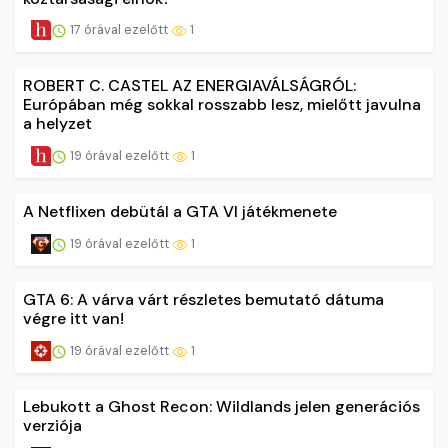
17 órával ezelőtt
1
ROBERT C. CASTEL AZ ENERGIAVÁLSÁGRÓL:
Európában még sokkal rosszabb lesz, mielőtt javulna
a helyzet
19 órával ezelőtt
1
A Netflixen debütál a GTA VI játékmenete
19 órával ezelőtt
1
GTA 6: A várva várt részletes bemutató dátuma
végre itt van!
19 órával ezelőtt
1
Lebukott a Ghost Recon: Wildlands jelen generációs
verziója