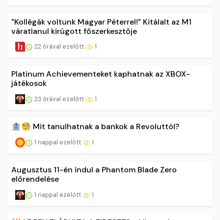
"Kollégák voltunk Magyar Péterrel!" Kitálalt az M1
váratlanul kirúgott főszerkesztője
22 órával ezelőtt
1
Platinum Achievementeket kaphatnak az XBOX-
játékosok
23 órával ezelőtt
1
🏦🧐 Mit tanulhatnak a bankok a Revoluttól?
1 nappal ezelőtt
1
Augusztus 11-én indul a Phantom Blade Zero
előrendelése
1 nappal ezelőtt
1