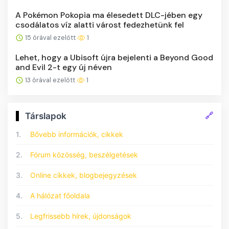
A Pokémon Pokopia ma élesedett DLC-jében egy
csodálatos víz alatti várost fedezhetünk fel
15 órával ezelőtt
1
Lehet, hogy a Ubisoft újra bejelenti a Beyond Good
and Evil 2-t egy új néven
13 órával ezelőtt
1
🔗
Társlapok
1.
Bővebb információk, cikkek
2.
Fórum közösség, beszélgetések
3.
Online cikkek, blogbejegyzések
4.
A hálózat főoldala
5.
Legfrissebb hírek, újdonságok