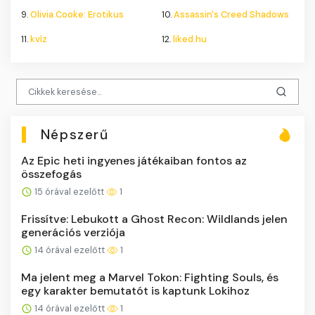
9.
Olivia Cooke: Erotikus
10.
Assassin's Creed Shadows
11.
kvíz
12.
liked.hu
Népszerű
Az Epic heti ingyenes játékaiban fontos az
összefogás
15 órával ezelőtt
1
Frissítve: Lebukott a Ghost Recon: Wildlands jelen
generációs verziója
14 órával ezelőtt
1
Ma jelent meg a Marvel Tokon: Fighting Souls, és
egy karakter bemutatót is kaptunk Lokihoz
14 órával ezelőtt
1