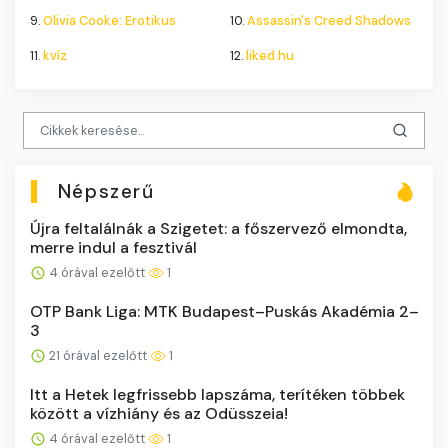
9.
Olivia Cooke: Erotikus
10.
Assassin's Creed Shadows
11.
kvíz
12.
liked.hu
Népszerű
Újra feltalálnák a Szigetet: a főszervező elmondta,
merre indul a fesztivál
4 órával ezelőtt
1
OTP Bank Liga: MTK Budapest–Puskás Akadémia 2–
3
21 órával ezelőtt
1
Itt a Hetek legfrissebb lapszáma, terítéken többek
között a vízhiány és az Odüsszeia!
4 órával ezelőtt
1