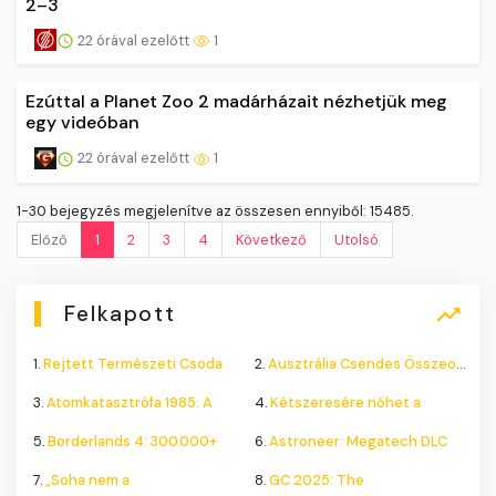
2–3
22 órával ezelőtt
1
Ezúttal a Planet Zoo 2 madárházait nézhetjük meg
egy videóban
22 órával ezelőtt
1
1-30 bejegyzés megjelenítve az összesen ennyiből: 15485.
Előző
1
2
3
4
Következő
Utolsó
Felkapott
1.
Rejtett Természeti Csoda
2.
Ausztrália Csendes Összeomlása
3.
Atomkatasztrófa 1985: A
4.
Kétszeresére nőhet a
5.
Borderlands 4: 300.000+
6.
Astroneer: Megatech DLC
7.
„Soha nem a
8.
GC 2025: The