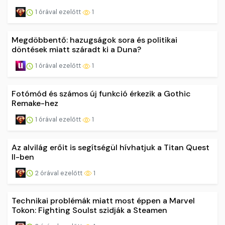
1 órával ezelőtt
1
Megdöbbentő: hazugságok sora és politikai
döntések miatt száradt ki a Duna?
1 órával ezelőtt
1
Fotómód és számos új funkció érkezik a Gothic
Remake-hez
1 órával ezelőtt
1
Az alvilág erőit is segítségül hívhatjuk a Titan Quest
II-ben
2 órával ezelőtt
1
Technikai problémák miatt most éppen a Marvel
Tokon: Fighting Soulst szidják a Steamen