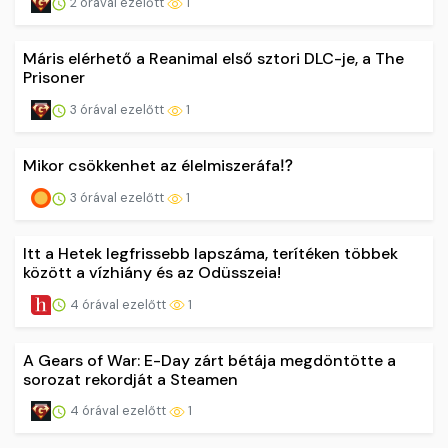
2 órával ezelőtt
1
Máris elérhető a Reanimal első sztori DLC-je, a The
Prisoner
3 órával ezelőtt
1
Mikor csökkenhet az élelmiszeráfa⁉️
3 órával ezelőtt
1
Itt a Hetek legfrissebb lapszáma, terítéken többek
között a vízhiány és az Odüsszeia!
4 órával ezelőtt
1
A Gears of War: E-Day zárt bétája megdöntötte a
sorozat rekordját a Steamen
4 órával ezelőtt
1