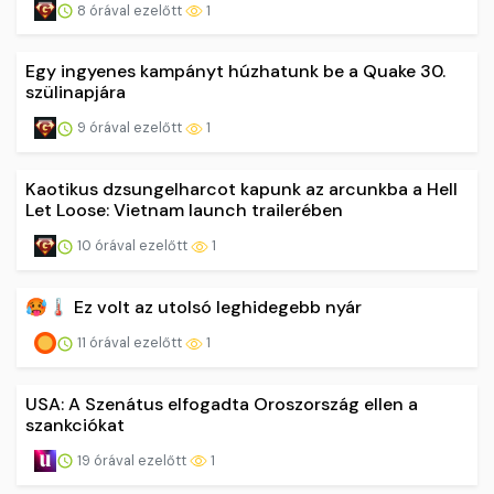
8 órával ezelőtt
1
Egy ingyenes kampányt húzhatunk be a Quake 30.
szülinapjára
9 órával ezelőtt
1
Kaotikus dzsungelharcot kapunk az arcunkba a Hell
Let Loose: Vietnam launch trailerében
10 órával ezelőtt
1
🥵🌡️ Ez volt az utolsó leghidegebb nyár
11 órával ezelőtt
1
USA: A Szenátus elfogadta Oroszország ellen a
szankciókat
19 órával ezelőtt
1