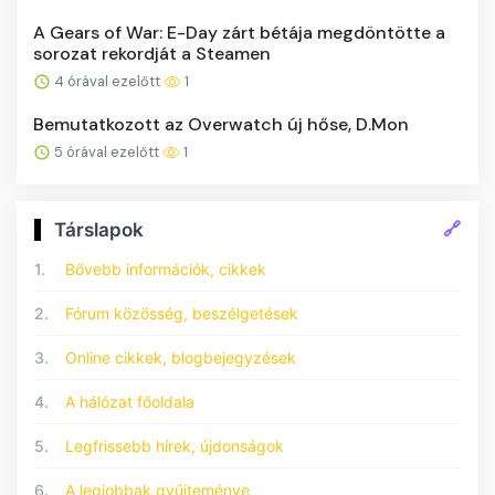
A Gears of War: E-Day zárt bétája megdöntötte a
sorozat rekordját a Steamen
4 órával ezelőtt
1
Bemutatkozott az Overwatch új hőse, D.Mon
5 órával ezelőtt
1
🔗
Társlapok
1.
Bővebb információk, cikkek
2.
Fórum közösség, beszélgetések
3.
Online cikkek, blogbejegyzések
4.
A hálózat főoldala
5.
Legfrissebb hírek, újdonságok
6.
A legjobbak gyűjteménye