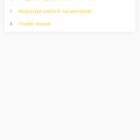
7.
Megosztási platform, tartalomajánló
8.
Tovább olvasok
© 2026 Forumo.hu - Minden jog fenntartva