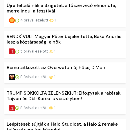
Újra feltalálnák a Szigetet: a főszervező elmondta,
merre indul a fesztivál
4 órával ezelőtt
1
RENDKÍVÜLI: Magyar Péter bejelentette, Baka András
lesz a köztársasági elnök
5 órával ezelőtt
1
Bemutatkozott az Overwatch új hőse, D.Mon
5 órával ezelőtt
1
TRUMP SOKKOLTA ZELENSZKIJT: Elfogytak a rakéták,
Tajvan és Dél-Korea is veszélyben!
5 órával ezelőtt
1
Leépítések sújtják a Halo Studiost, a Halo 2 remake
talán el sem fog készülni