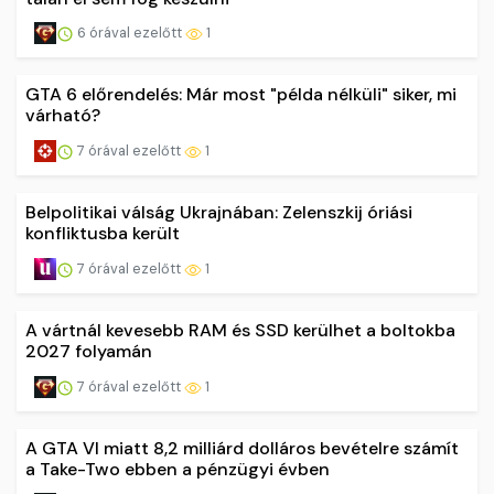
6 órával ezelőtt
1
GTA 6 előrendelés: Már most "példa nélküli" siker, mi
várható?
7 órával ezelőtt
1
Belpolitikai válság Ukrajnában: Zelenszkij óriási
konfliktusba került
7 órával ezelőtt
1
A vártnál kevesebb RAM és SSD kerülhet a boltokba
2027 folyamán
7 órával ezelőtt
1
A GTA VI miatt 8,2 milliárd dolláros bevételre számít
a Take-Two ebben a pénzügyi évben