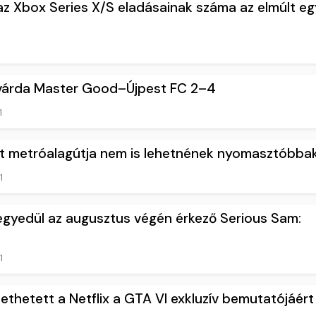
z Xbox Series X/S eladásainak száma az elmúlt eg
svárda Master Good–Újpest FC 2–4
1
t metróalagútja nem is lehetnének nyomasztóbba
1
gyedül az augusztus végén érkező Serious Sam:
1
fizethetett a Netflix a GTA VI exkluzív bemutatójáért