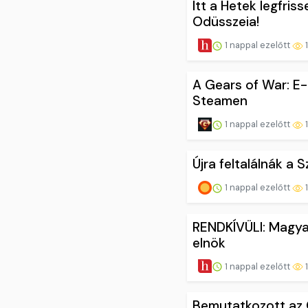
Itt a Hetek legfris
Odüsszeia!
1 nappal ezelőtt
1
A Gears of War: E-
Steamen
1 nappal ezelőtt
1
Újra feltalálnák a 
1 nappal ezelőtt
1
RENDKÍVÜLI: Magyar
elnök
1 nappal ezelőtt
1
Bemutatkozott az 