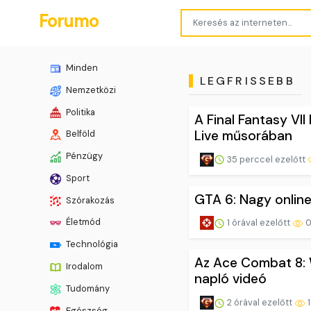
Forumo
Minden
LEGFRISSEBB
Nemzetközi
Politika
A Final Fantasy VI
Live műsorában
Belföld
Pénzügy
35 perccel ezelőtt
Sport
GTA 6: Nagy online
Szórakozás
Életmód
1 órával ezelőtt
Technológia
Az Ace Combat 8: W
Irodalom
napló videó
Tudomány
2 órával ezelőtt
1
Egészség