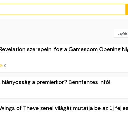
I Revelation szerepelni fog a Gamescom Opening Ni
0
 hiányosság a premierkor? Bennfentes infó!
0
ings of Theve zenei világát mutatja be az új fejles