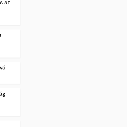
s az
a
vál
ági