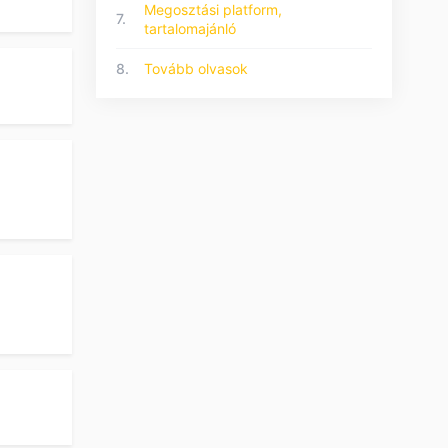
Megosztási platform,
7.
tartalomajánló
8.
Tovább olvasok