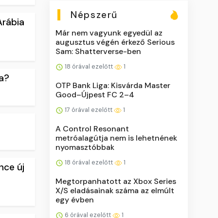
Népszerű
Arábia
Már nem vagyunk egyedül az
augusztus végén érkező Serious
Sam: Shatterverse-ben
18 órával ezelőtt
1
ba?
OTP Bank Liga: Kisvárda Master
Good–Újpest FC 2–4
17 órával ezelőtt
1
A Control Resonant
metróalagútja nem is lehetnének
nyomasztóbbak
18 órával ezelőtt
1
nce új
Megtorpanhatott az Xbox Series
X/S eladásainak száma az elmúlt
egy évben
6 órával ezelőtt
1