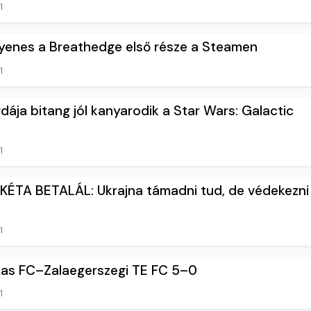
1
gyenes a Breathedge első része a Steamen
1
dája bitang jól kanyarodik a Star Wars: Galactic
1
ÉTA BETALÁL: Ukrajna támadni tud, de védekezni
1
sas FC–Zalaegerszegi TE FC 5–0
1