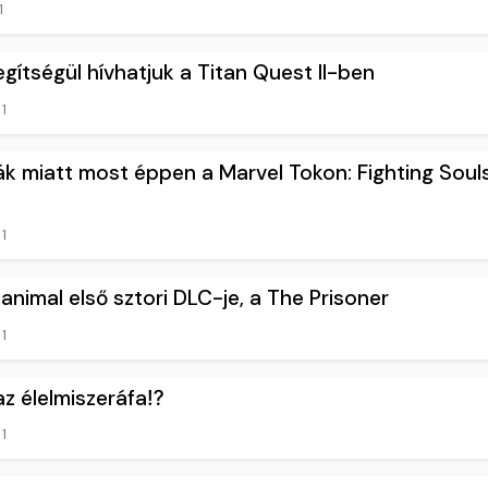
1
segítségül hívhatjuk a Titan Quest II-ben
1
k miatt most éppen a Marvel Tokon: Fighting Soul
1
animal első sztori DLC-je, a The Prisoner
1
z élelmiszeráfa⁉️
1