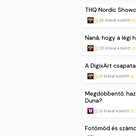
THQ Nordic Showca
20 órával ezelőtt
Naná, hogy a légi 
20 órával ezelőtt
A DigixArt csapata
21 órával ezelőtt
Megdöbbentő: hazug
Duna?
21 órával ezelőtt
Fotómód és számos