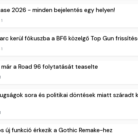
se 2026 - minden bejelentés egy helyen!
1
harc kerül fókuszba a BF6 közelgő Top Gun frissíté
1
 már a Road 96 folytatását teaselte
1
ságok sora és politikai döntések miatt száradt k
1
 új funkció érkezik a Gothic Remake-hez