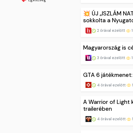
💥 ÚJ „ISZLÁM NAT
sokkolta a Nyugato
2 órával ezelőtt
1
Magyarország is c
3 órával ezelőtt
1
GTA 6 játékmenet: 
4 órával ezelőtt
A Warrior of Light
trailerében
4 órával ezelőtt