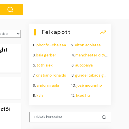
Felkapott
1.
johor fc–chelsea
2.
elton acolatse
ght
3.
kaia gerber
4.
manchester city–atlético madrid
5.
tóth alex
6.
autópálya
7.
cristiano ronaldo
8.
gundel takács gábor
9.
andoni iraola
10.
josé mourinho
11.
kvíz
12.
liked.hu
ztői