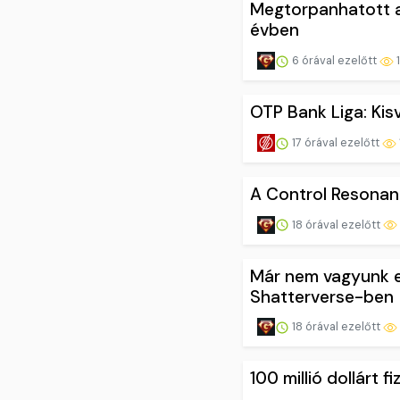
Megtorpanhatott a
évben
6 órával ezelőtt
1
OTP Bank Liga: Ki
17 órával ezelőtt
A Control Resonan
18 órával ezelőtt
Már nem vagyunk e
Shatterverse-ben
18 órával ezelőtt
100 millió dollárt 