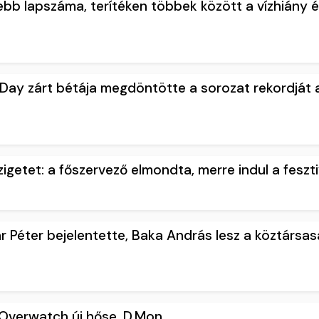
sebb lapszáma, terítéken többek között a vízhiány é
Day zárt bétája megdöntötte a sorozat rekordját 
Szigetet: a főszervező elmondta, merre indul a feszti
 Péter bejelentette, Baka András lesz a köztársas
Overwatch új hőse, D.Mon