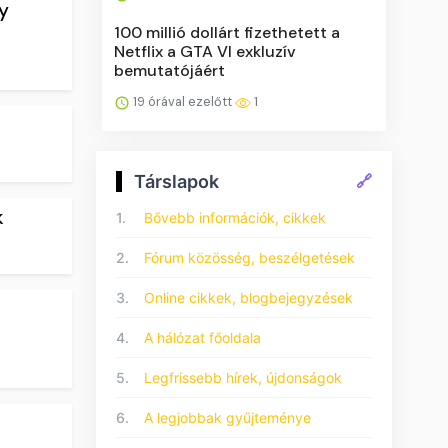
y
100 millió dollárt fizethetett a
Netflix a GTA VI exkluzív
bemutatójáért
19 órával ezelőtt
1
Társlapok
🔗
k
1.
Bővebb információk, cikkek
2.
Fórum közösség, beszélgetések
3.
Online cikkek, blogbejegyzések
4.
A hálózat főoldala
5.
Legfrissebb hírek, újdonságok
6.
A legjobbak gyűjteménye