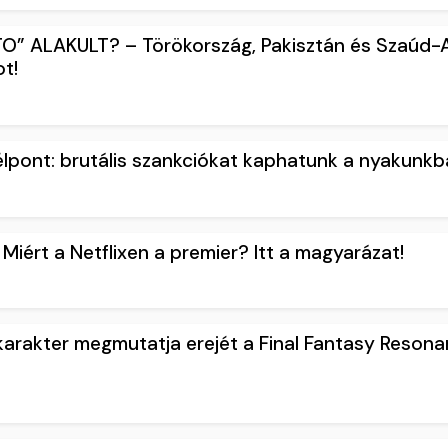
O” ALAKULT? – Törökország, Pakisztán és Szaúd-
t!
élpont: brutális szankciókat kaphatunk a nyakunk
Miért a Netflixen a premier? Itt a magyarázat!
1
 karakter megmutatja erejét a Final Fantasy Resona
1