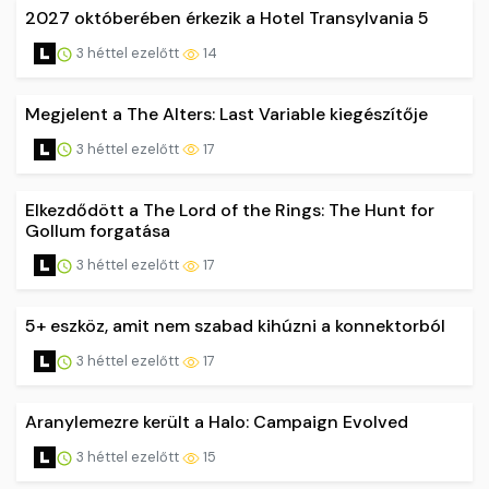
2027 októberében érkezik a Hotel Transylvania 5
3 héttel ezelőtt
14
Megjelent a The Alters: Last Variable kiegészítője
3 héttel ezelőtt
17
Elkezdődött a The Lord of the Rings: The Hunt for
Gollum forgatása
3 héttel ezelőtt
17
5+ eszköz, amit nem szabad kihúzni a konnektorból
3 héttel ezelőtt
17
Aranylemezre került a Halo: Campaign Evolved
3 héttel ezelőtt
15