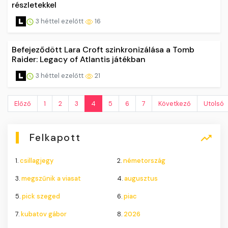
részletekkel
3 héttel ezelőtt
16
Befejeződött Lara Croft szinkronizálása a Tomb
Raider: Legacy of Atlantis játékban
3 héttel ezelőtt
21
Előző
1
2
3
4
5
6
7
Következő
Utolsó
Felkapott
1.
csillagjegy
2.
németország
3.
megszűnik a viasat
4.
augusztus
5.
pick szeged
6.
piac
7.
kubatov gábor
8.
2026