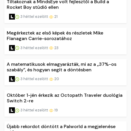
Tiltakoznak a MindsEye volt fejlesztői a Build a
Rocket Boy stúdió ellen
3 héttel ezelőtt
21
Megérkeztek az első képek és részletek Mike
Flanagan Carrie-sorozatához
3 héttel ezelőtt
23
A matematikusok elmagyarázták, mi az a „37%-os
szabály”, és hogyan segít a döntésben
3 héttel ezelőtt
20
Október 1-jén érkezik az Octopath Traveler duológia
Switch 2-re
3 héttel ezelőtt
19
Újabb rekordot döntött a Palworld a megjelenése