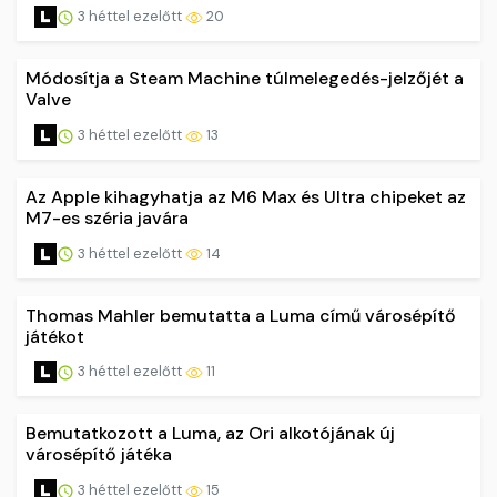
3 héttel ezelőtt
20
Módosítja a Steam Machine túlmelegedés-jelzőjét a
Valve
3 héttel ezelőtt
13
Az Apple kihagyhatja az M6 Max és Ultra chipeket az
M7-es széria javára
3 héttel ezelőtt
14
Thomas Mahler bemutatta a Luma című városépítő
játékot
3 héttel ezelőtt
11
Bemutatkozott a Luma, az Ori alkotójának új
városépítő játéka
3 héttel ezelőtt
15