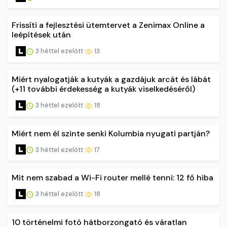
Frissíti a fejlesztési ütemtervet a Zenimax Online a
leépítések után
3 héttel ezelőtt
13
Miért nyalogatják a kutyák a gazdájuk arcát és lábát
(+11 további érdekesség a kutyák viselkedéséről)
3 héttel ezelőtt
18
Miért nem él szinte senki Kolumbia nyugati partján?
3 héttel ezelőtt
17
Mit nem szabad a Wi-Fi router mellé tenni: 12 fő hiba
3 héttel ezelőtt
18
10 történelmi fotó hátborzongató és váratlan