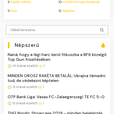
9.
kásler miklós
10.
ötöslottó nyerőszámok
11.
kvíz
12.
liked.hu
Népszerű
Naná, hogy a légi harc kerül fókuszba a BF6 közelgő
Top Gun frissítésében
14 órával ezelőtt
1
MINDEN OROSZ RAKÉTA BETALÁL: Ukrajna támadni
tud, de védekezni képtelen
13 órával ezelőtt
1
OTP Bank Liga: Vasas FC–Zalaegerszegi TE FC 5–0
13 órával ezelőtt
1
THQ Nordic Showcase 2026 - minden bejelentés