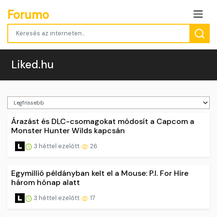
Forumo
Liked.hu
Árazást és DLC-csomagokat módosít a Capcom a
Monster Hunter Wilds kapcsán
3 héttel ezelőtt
26
Egymillió példányban kelt el a Mouse: P.I. For Hire
három hónap alatt
3 héttel ezelőtt
17