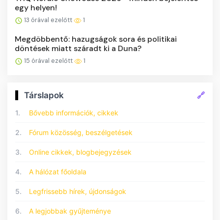
egy helyen!
13 órával ezelőtt
1
Megdöbbentő: hazugságok sora és politikai
döntések miatt száradt ki a Duna?
15 órával ezelőtt
1
🔗
Társlapok
1.
Bővebb információk, cikkek
2.
Fórum közösség, beszélgetések
3.
Online cikkek, blogbejegyzések
4.
A hálózat főoldala
5.
Legfrissebb hírek, újdonságok
6.
A legjobbak gyűjteménye