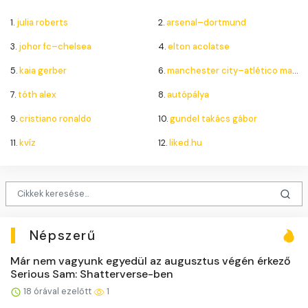
1.
julia roberts
2.
arsenal–dortmund
3.
johor fc–chelsea
4.
elton acolatse
5.
kaia gerber
6.
manchester city–atlético madrid
7.
tóth alex
8.
autópálya
9.
cristiano ronaldo
10.
gundel takács gábor
11.
kvíz
12.
liked.hu
Népszerű
Már nem vagyunk egyedül az augusztus végén érkező
Serious Sam: Shatterverse-ben
18 órával ezelőtt
1