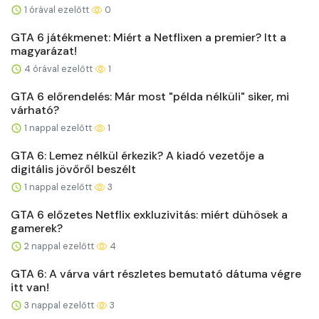
1 órával ezelőtt
0
GTA 6 játékmenet: Miért a Netflixen a premier? Itt a
magyarázat!
4 órával ezelőtt
1
GTA 6 előrendelés: Már most "példa nélküli" siker, mi
várható?
1 nappal ezelőtt
1
GTA 6: Lemez nélkül érkezik? A kiadó vezetője a
digitális jövőről beszélt
1 nappal ezelőtt
3
GTA 6 előzetes Netflix exkluzivitás: miért dühösek a
gamerek?
2 nappal ezelőtt
4
GTA 6: A várva várt részletes bemutató dátuma végre
itt van!
3 nappal ezelőtt
3