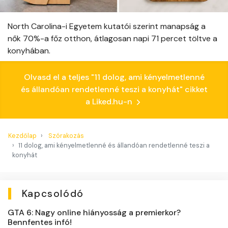
North Carolina-i Egyetem kutatói szerint manapság a
nők 70%-a főz otthon, átlagosan napi 71 percet töltve a
konyhában.
Olvasd el a teljes "11 dolog, ami kényelmetlenné
és állandóan rendetlenné teszi a konyhát" cikket
a Liked.hu-n
Kezdőlap
Szórakozás
11 dolog, ami kényelmetlenné és állandóan rendetlenné teszi a
konyhát
Kapcsolódó
GTA 6: Nagy online hiányosság a premierkor?
Bennfentes infó!