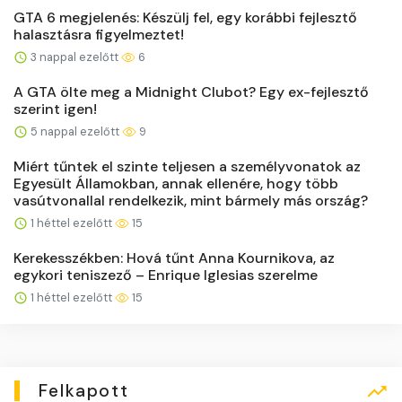
GTA 6 megjelenés: Készülj fel, egy korábbi fejlesztő
halasztásra figyelmeztet!
3 nappal ezelőtt
6
A GTA ölte meg a Midnight Clubot? Egy ex-fejlesztő
szerint igen!
5 nappal ezelőtt
9
Miért tűntek el szinte teljesen a személyvonatok az
Egyesült Államokban, annak ellenére, hogy több
vasútvonallal rendelkezik, mint bármely más ország?
1 héttel ezelőtt
15
Kerekesszékben: Hová tűnt Anna Kournikova, az
egykori teniszező – Enrique Iglesias szerelme
1 héttel ezelőtt
15
Felkapott