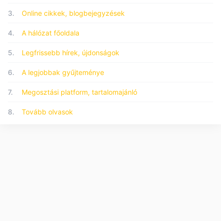
3.
Online cikkek, blogbejegyzések
4.
A hálózat főoldala
5.
Legfrissebb hírek, újdonságok
6.
A legjobbak gyűjteménye
7.
Megosztási platform, tartalomajánló
8.
Tovább olvasok