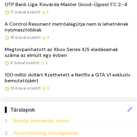
OTP Bank Liga: Kisvárda Master Good–Újpest FC 2–4
17 órával ezelőtt
1
A Control Resonant metróalagútja nem is lehetnének
nyomasztóbbak
18 órával ezelőtt
1
Megtorpanhatott az Xbox Series X/S eladásainak
száma az elmúlt egy évben
6 órával ezelőtt
1
100 millió dollárt fizethetett a Netflix a GTA VI exkluzív
bemutatójáért
19 órával ezelőtt
1
🔗
Társlapok
1.
Bővebb információk, cikkek
2.
Fórum közösség, beszélgetések