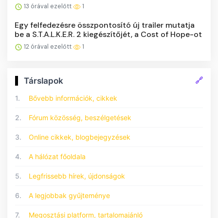
13 órával ezelőtt
1
Egy felfedezésre összpontosító új trailer mutatja
be a S.T.A.L.K.E.R. 2 kiegészítőjét, a Cost of Hope-ot
12 órával ezelőtt
1
🔗
Társlapok
1.
Bővebb információk, cikkek
2.
Fórum közösség, beszélgetések
3.
Online cikkek, blogbejegyzések
4.
A hálózat főoldala
5.
Legfrissebb hírek, újdonságok
6.
A legjobbak gyűjteménye
7.
Megosztási platform, tartalomajánló