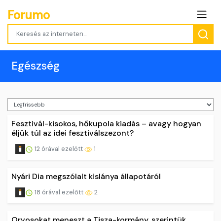
Forumo
Egészség
Fesztivál-kisokos, hőkupola kiadás – avagy hogyan
éljük túl az idei fesztiválszezont?
12 órával ezelőtt
1
Nyári Dia megszólalt kislánya állapotáról
18 órával ezelőtt
2
Orvosokat meneszt a Tisza-kormány, szerintük