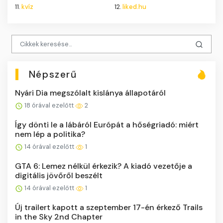
11.
kvíz
12.
liked.hu
Népszerű
Nyári Dia megszólalt kislánya állapotáról
18 órával ezelőtt
2
Így dönti le a lábáról Európát a hőségriadó: miért
nem lép a politika?
14 órával ezelőtt
1
GTA 6: Lemez nélkül érkezik? A kiadó vezetője a
digitális jövőről beszélt
14 órával ezelőtt
1
Új trailert kapott a szeptember 17-én érkező Trails
in the Sky 2nd Chapter