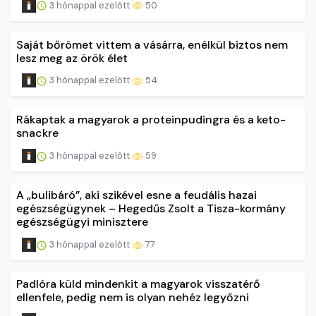
3 hónappal ezelőtt
50
Saját bőrömet vittem a vásárra, enélkül biztos nem
lesz meg az örök élet
3 hónappal ezelőtt
54
Rákaptak a magyarok a proteinpudingra és a keto-
snackre
3 hónappal ezelőtt
59
A „bulibáró”, aki szikével esne a feudális hazai
egészségügynek – Hegedűs Zsolt a Tisza-kormány
egészségügyi minisztere
3 hónappal ezelőtt
77
Padlóra küld mindenkit a magyarok visszatérő
ellenfele, pedig nem is olyan nehéz legyőzni