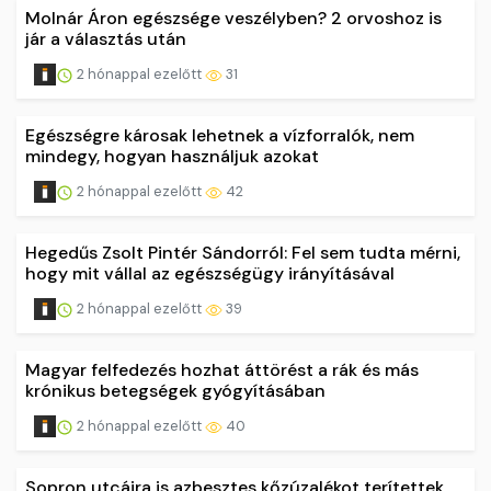
Molnár Áron egészsége veszélyben? 2 orvoshoz is
jár a választás után
2 hónappal ezelőtt
31
Egészségre károsak lehetnek a vízforralók, nem
mindegy, hogyan használjuk azokat
2 hónappal ezelőtt
42
Hegedűs Zsolt Pintér Sándorról: Fel sem tudta mérni,
hogy mit vállal az egészségügy irányításával
2 hónappal ezelőtt
39
Magyar felfedezés hozhat áttörést a rák és más
krónikus betegségek gyógyításában
2 hónappal ezelőtt
40
Sopron utcáira is azbesztes kőzúzalékot terítettek