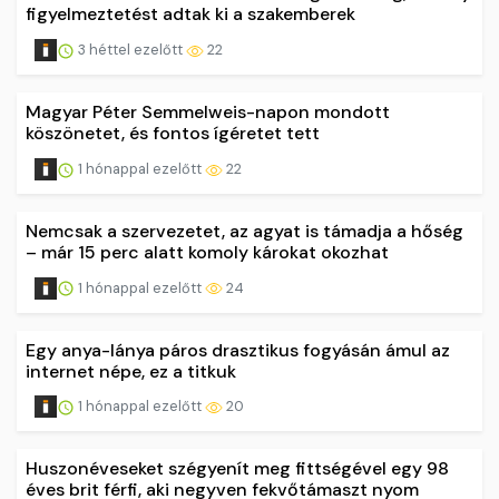
figyelmeztetést adtak ki a szakemberek
3 héttel ezelőtt
22
Magyar Péter Semmelweis-napon mondott
köszönetet, és fontos ígéretet tett
1 hónappal ezelőtt
22
Nemcsak a szervezetet, az agyat is támadja a hőség
– már 15 perc alatt komoly károkat okozhat
1 hónappal ezelőtt
24
Egy anya-lánya páros drasztikus fogyásán ámul az
internet népe, ez a titkuk
1 hónappal ezelőtt
20
Huszonéveseket szégyenít meg fittségével egy 98
éves brit férfi, aki negyven fekvőtámaszt nyom