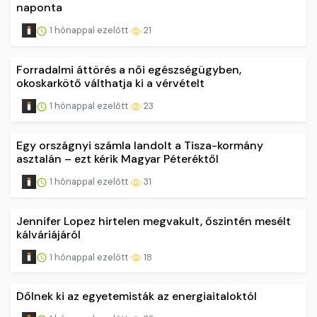
naponta
1 hónappal ezelőtt
21
Forradalmi áttörés a női egészségügyben,
okoskarkötő válthatja ki a vérvételt
1 hónappal ezelőtt
23
Egy országnyi számla landolt a Tisza-kormány
asztalán – ezt kérik Magyar Péteréktől
1 hónappal ezelőtt
31
Jennifer Lopez hirtelen megvakult, őszintén mesélt
kálváriájáról
1 hónappal ezelőtt
18
Dőlnek ki az egyetemisták az energiaitaloktól