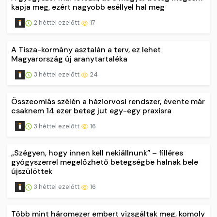
kapja meg, ezért nagyobb eséllyel hal meg
2 héttel ezelőtt
17
A Tisza-kormány asztalán a terv, ez lehet
Magyarország új aranytartaléka
3 héttel ezelőtt
24
Összeomlás szélén a háziorvosi rendszer, évente már
csaknem 14 ezer beteg jut egy-egy praxisra
3 héttel ezelőtt
16
„Szégyen, hogy innen kell nekiállnunk” – filléres
gyógyszerrel megelőzhető betegségbe halnak bele
újszülöttek
3 héttel ezelőtt
16
Több mint háromezer embert vizsgáltak meg, komoly