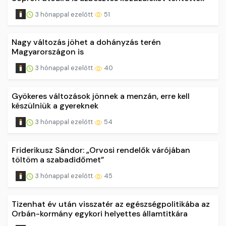
3 hónappal ezelőtt
51
Nagy változás jöhet a dohányzás terén
Magyarországon is
3 hónappal ezelőtt
40
Gyökeres változások jönnek a menzán, erre kell
készülniük a gyereknek
3 hónappal ezelőtt
54
Friderikusz Sándor: „Orvosi rendelők várójában
töltöm a szabadidőmet”
3 hónappal ezelőtt
45
Tizenhat év után visszatér az egészségpolitikába az
Orbán-kormány egykori helyettes államtitkára