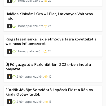
1 hónappal ezelőtt
25
Halálos Kihívás: 1 Óra = 1 Élet, Látványos Változás
Indul!
1 hónappal ezelőtt
25
Riogatással sarkallják életmódváltásra követőiket a
wellness influenszerek
1 hónappal ezelőtt
26
Új Főigazgató a Pszichiátrián: 2024-ben indul a
pályázat
2 hónappal ezelőtt
12
Fürdők Jövője: Sorsdöntő Lépések Előtt a Rác és
Király Gyógyfürdők
2 hónappal ezelőtt
19