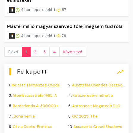
és a szexet
4 hónappal ezelőtt
87
Másfél millió magyar szenved tőle, mégsem tud róla
4 hónappal ezelőtt
79
Előző
1
2
3
4
Következő
Felkapott
1.
Rejtett Természeti Csoda
2.
Ausztrália Csendes Összeomlása
3.
Atomkatasztrófa 1985: A
4.
Kétszeresére nőhet a
5.
Borderlands 4: 300.000+
6.
Astroneer: Megatech DLC
7.
„Soha nem a
8.
GC 2025: The
9.
Olivia Cooke: Erotikus
10.
Assassin's Creed Shadows