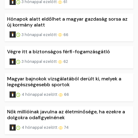
3 hónappal ezelőtt
61
Hónapok alatt eldőlhet a magyar gazdaság sorsa az
új kormány alatt
3 hónappal ezelőtt
66
Végre itt a biztonságos férfi-fogamzásgátló
3 hónappal ezelőtt
62
Magyar bajnokok vizsgálatából derült ki, melyek a
legegészségesebb sportok
4 hónappal ezelőtt
66
Nők millióinak javulna az életminősége, ha ezekre a
dolgokra odafigyelnének
4 hónappal ezelőtt
74