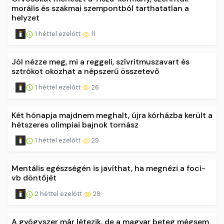
morális és szakmai szempontból tarthatatlan a
helyzet
1 héttel ezelőtt
11
Jól nézze meg, mi a reggeli, szívritmuszavart és
sztrókot okozhat a népszerű összetevő
1 héttel ezelőtt
26
Két hónapja majdnem meghalt, újra kórházba került a
hétszeres olimpiai bajnok tornász
1 héttel ezelőtt
29
Mentális egészségén is javíthat, ha megnézi a foci-
vb döntőjét
2 héttel ezelőtt
28
A gyógyszer már létezik, de a magyar beteg mégsem