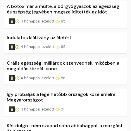
A botox már a múlté, a bőrgyógyászok az egészség
és szépség jegyében megszelídítették az időt
4 hónappal ezelőtt
65
Indulatos kiáltvány az életért
4 hónappal ezelőtt
69
Orális egészség: milliárdok szenvednek, miközben a
megoldás kéznél lenne
4 hónappal ezelőtt
86
Így próbálják a legélhetőbb országok közé emelni
Magyarországot
4 hónappal ezelőtt
91
Két dolgot nem szabad soha abbahagyni: a mozgást