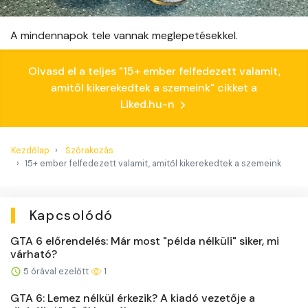
A mindennapok tele vannak meglepetésekkel.
Olvasd el a teljes "15+ ember felfedezett valamit,
amitől kikerekedtek a szemeink" cikket a
Liked.hu-n
Kezdőlap
Szórakozás
15+ ember felfedezett valamit, amitől kikerekedtek a szemeink
Kapcsolódó
GTA 6 előrendelés: Már most "példa nélküli" siker, mi
várható?
5 órával ezelőtt
1
GTA 6: Lemez nélkül érkezik? A kiadó vezetője a