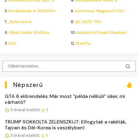
3.
Atomkatasztrófa 1985: A
4.
Kétszeresére nőhet a
5.
Borderlands 4: 300.000+
6.
Astroneer: Megatech DLC
7.
„Soha nem a
8.
GC 2025: The
9.
Olivia Cooke: Erotikus
10.
Assassin's Creed Shadows
11.
kvíz
12.
liked.hu
Népszerű
GTA 6 előrendelés: Már most "példa nélküli" siker, mi
várható?
5 órával ezelőtt
1
TRUMP SOKKOLTA ZELENSZKIJT: Elfogytak a rakéták,
Tajvan és Dél-Korea is veszélyben!
3 órával ezelőtt
1