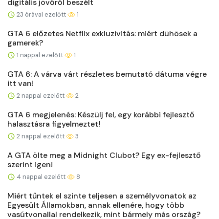
digitális jövőről beszélt
23 órával ezelőtt
1
GTA 6 előzetes Netflix exkluzivitás: miért dühösek a
gamerek?
1 nappal ezelőtt
1
GTA 6: A várva várt részletes bemutató dátuma végre
itt van!
2 nappal ezelőtt
2
GTA 6 megjelenés: Készülj fel, egy korábbi fejlesztő
halasztásra figyelmeztet!
2 nappal ezelőtt
3
A GTA ölte meg a Midnight Clubot? Egy ex-fejlesztő
szerint igen!
4 nappal ezelőtt
8
Miért tűntek el szinte teljesen a személyvonatok az
Egyesült Államokban, annak ellenére, hogy több
vasútvonallal rendelkezik, mint bármely más ország?