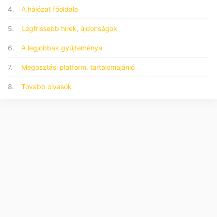
4.
A hálózat főoldala
5.
Legfrissebb hírek, újdonságok
6.
A legjobbak gyűjteménye
7.
Megosztási platform, tartalomajánló
8.
Tovább olvasok