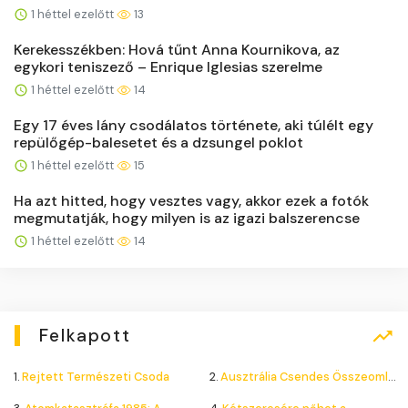
1 héttel ezelőtt
13
Kerekesszékben: Hová tűnt Anna Kournikova, az
egykori teniszező – Enrique Iglesias szerelme
1 héttel ezelőtt
14
Egy 17 éves lány csodálatos története, aki túlélt egy
repülőgép-balesetet és a dzsungel poklot
1 héttel ezelőtt
15
Ha azt hitted, hogy vesztes vagy, akkor ezek a fotók
megmutatják, hogy milyen is az igazi balszerencse
1 héttel ezelőtt
14
Felkapott
1.
Rejtett Természeti Csoda
2.
Ausztrália Csendes Összeomlása