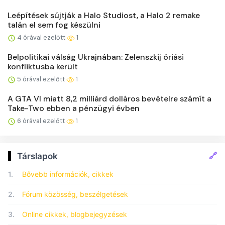
Leépítések sújtják a Halo Studiost, a Halo 2 remake
talán el sem fog készülni
4 órával ezelőtt
1
Belpolitikai válság Ukrajnában: Zelenszkij óriási
konfliktusba került
5 órával ezelőtt
1
A GTA VI miatt 8,2 milliárd dolláros bevételre számít a
Take-Two ebben a pénzügyi évben
6 órával ezelőtt
1
🔗
Társlapok
1.
Bővebb információk, cikkek
2.
Fórum közösség, beszélgetések
3.
Online cikkek, blogbejegyzések