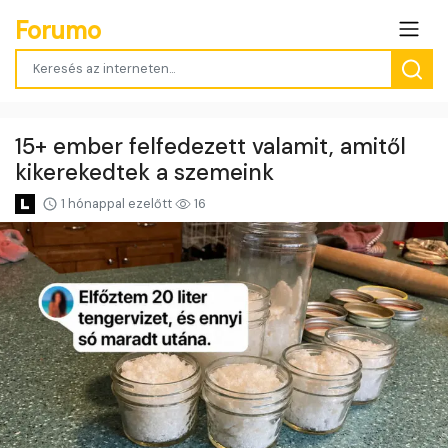
Forumo
15+ ember felfedezett valamit, amitől
kikerekedtek a szemeink
1 hónappal ezelőtt
16