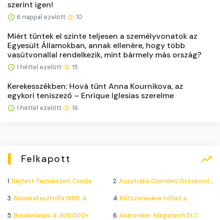
szerint igen!
6 nappal ezelőtt
10
Miért tűntek el szinte teljesen a személyvonatok az
Egyesült Államokban, annak ellenére, hogy több
vasútvonallal rendelkezik, mint bármely más ország?
1 héttel ezelőtt
15
Kerekesszékben: Hová tűnt Anna Kournikova, az
egykori teniszező – Enrique Iglesias szerelme
1 héttel ezelőtt
16
Felkapott
1.
Rejtett Természeti Csoda
2.
Ausztrália Csendes Összeomlása
3.
Atomkatasztrófa 1985: A
4.
Kétszeresére nőhet a
5.
Borderlands 4: 300.000+
6.
Astroneer: Megatech DLC