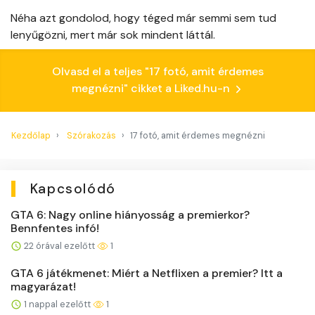
Néha azt gondolod, hogy téged már semmi sem tud
lenyűgözni, mert már sok mindent láttál.
Olvasd el a teljes "17 fotó, amit érdemes
megnézni" cikket a Liked.hu-n
Kezdőlap
Szórakozás
17 fotó, amit érdemes megnézni
Kapcsolódó
GTA 6: Nagy online hiányosság a premierkor?
Bennfentes infó!
22 órával ezelőtt
1
GTA 6 játékmenet: Miért a Netflixen a premier? Itt a
magyarázat!
1 nappal ezelőtt
1