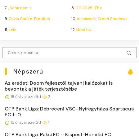
7.
„Soha nem a
8.
GC 2025: The
9.
Olivia Cooke: Erotikus
10.
Assassin's Creed Shadows
11.
kvíz
12.
liked.hu
Népszerű
Az eredeti Doom fejlesztői tajvani kalózokat is
bevontak a játék terjesztésébe
18 órával ezelőtt
2
OTP Bank Liga: Debreceni VSC–Nyíregyháza Spartacus
FC 1–0
15 órával ezelőtt
1
OTP Bank Liga: Paksi FC – Kispest-Honvéd FC