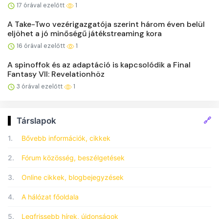
17 órával ezelőtt
1
A Take-Two vezérigazgatója szerint három éven belül
eljöhet a jó minőségű játékstreaming kora
16 órával ezelőtt
1
A spinoffok és az adaptáció is kapcsolódik a Final
Fantasy VII: Revelationhöz
3 órával ezelőtt
1
🔗
Társlapok
1.
Bővebb információk, cikkek
2.
Fórum közösség, beszélgetések
3.
Online cikkek, blogbejegyzések
4.
A hálózat főoldala
5.
Legfrissebb hírek, újdonságok