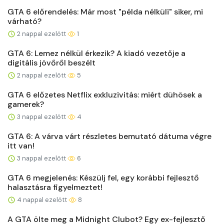
GTA 6 előrendelés: Már most "példa nélküli" siker, mi
várható?
2 nappal ezelőtt
1
GTA 6: Lemez nélkül érkezik? A kiadó vezetője a
digitális jövőről beszélt
2 nappal ezelőtt
5
GTA 6 előzetes Netflix exkluzivitás: miért dühösek a
gamerek?
3 nappal ezelőtt
4
GTA 6: A várva várt részletes bemutató dátuma végre
itt van!
3 nappal ezelőtt
6
GTA 6 megjelenés: Készülj fel, egy korábbi fejlesztő
halasztásra figyelmeztet!
4 nappal ezelőtt
8
A GTA ölte meg a Midnight Clubot? Egy ex-fejlesztő