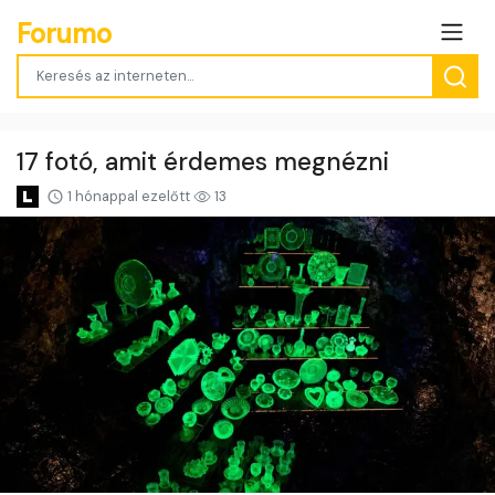
Forumo
17 fotó, amit érdemes megnézni
1 hónappal ezelőtt
13