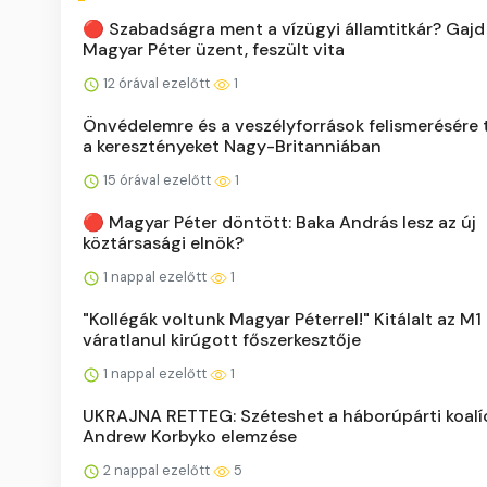
🔴 Szabadságra ment a vízügyi államtitkár? Gajd 
Magyar Péter üzent, feszült vita
12 órával ezelőtt
1
Önvédelemre és a veszélyforrások felismerésére t
a keresztényeket Nagy-Britanniában
15 órával ezelőtt
1
🔴 Magyar Péter döntött: Baka András lesz az új
köztársasági elnök?
1 nappal ezelőtt
1
"Kollégák voltunk Magyar Péterrel!" Kitálalt az M1
váratlanul kirúgott főszerkesztője
1 nappal ezelőtt
1
UKRAJNA RETTEG: Széteshet a háborúpárti koalíc
Andrew Korbyko elemzése
2 nappal ezelőtt
5