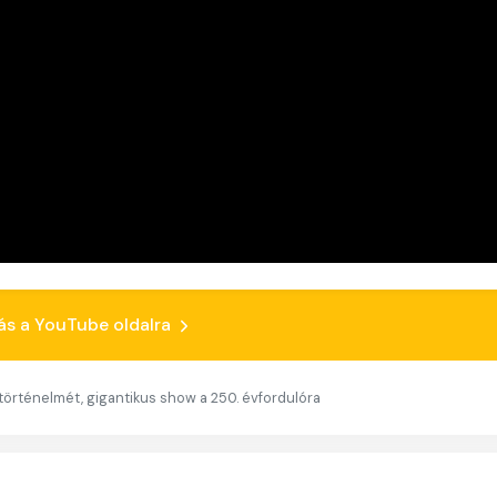
ás a YouTube oldalra
örténelmét, gigantikus show a 250. évfordulóra