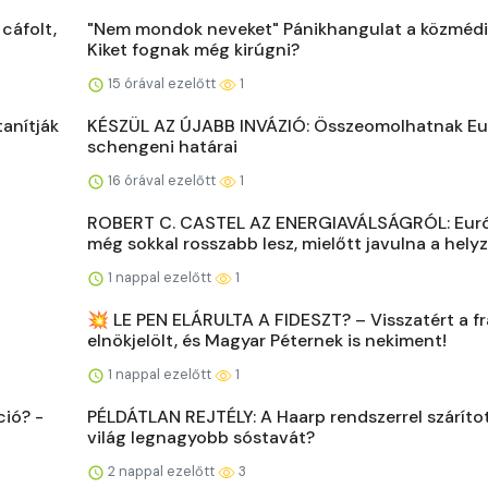
cáfolt,
"Nem mondok neveket" Pánikhangulat a közméd
Kiket fognak még kirúgni?
15 órával ezelőtt
1
anítják
KÉSZÜL AZ ÚJABB INVÁZIÓ: Összeomolhatnak E
schengeni határai
16 órával ezelőtt
1
ROBERT C. CASTEL AZ ENERGIAVÁLSÁGRÓL: Eur
még sokkal rosszabb lesz, mielőtt javulna a hely
1 nappal ezelőtt
1
💥 LE PEN ELÁRULTA A FIDESZT? – Visszatért a f
elnökjelölt, és Magyar Péternek is nekiment!
1 nappal ezelőtt
1
ió? -
PÉLDÁTLAN REJTÉLY: A Haarp rendszerrel szárítot
világ legnagyobb sóstavát?
2 nappal ezelőtt
3