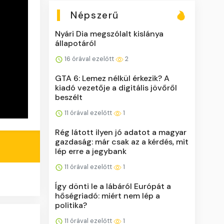
Népszerű
Nyári Dia megszólalt kislánya
állapotáról
16 órával ezelőtt
2
GTA 6: Lemez nélkül érkezik? A
kiadó vezetője a digitális jövőről
beszélt
11 órával ezelőtt
1
Rég látott ilyen jó adatot a magyar
gazdaság: már csak az a kérdés, mit
lép erre a jegybank
11 órával ezelőtt
1
Így dönti le a lábáról Európát a
hőségriadó: miért nem lép a
politika?
11 órával ezelőtt
1