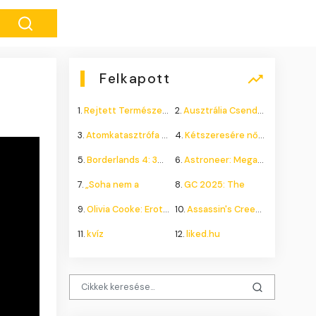
Felkapott
1.
Rejtett Természeti Csoda
2.
Ausztrália Csendes Összeomlása
3.
Atomkatasztrófa 1985: A
4.
Kétszeresére nőhet a
5.
Borderlands 4: 300.000+
6.
Astroneer: Megatech DLC
7.
„Soha nem a
8.
GC 2025: The
9.
Olivia Cooke: Erotikus
10.
Assassin's Creed Shadows
11.
kvíz
12.
liked.hu