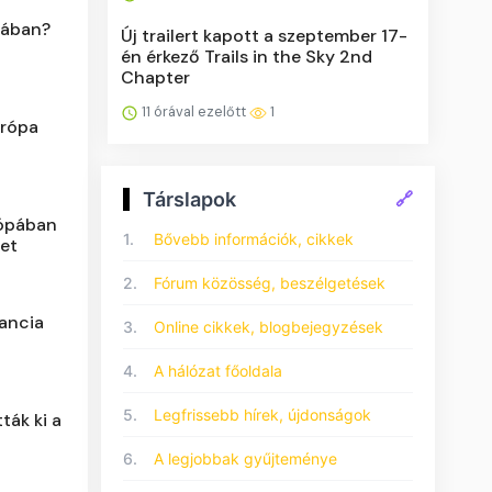
iában?
Új trailert kapott a szeptember 17-
én érkező Trails in the Sky 2nd
Chapter
11 órával ezelőtt
1
urópa
Társlapok
🔗
ópában
1.
Bővebb információk, cikkek
zet
2.
Fórum közösség, beszélgetések
rancia
3.
Online cikkek, blogbejegyzések
4.
A hálózat főoldala
5.
Legfrissebb hírek, újdonságok
ták ki a
6.
A legjobbak gyűjteménye