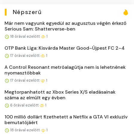
Népszerű
Már nem vagyunk egyedül az augusztus végén érkező
Serious Sam: Shatterverse-ben
18 órával ezelőtt
1
OTP Bank Liga: Kisvárda Master Good–Újpest FC 2–4
17 órával ezelőtt
1
A Control Resonant metróalagútja nem is lehetnének
nyomasztóbbak
17 órával ezelőtt
1
Megtorpanhatott az Xbox Series X/S eladásainak
száma az elmúlt egy évben
6 órával ezelőtt
1
100 millió dollárt fizethetett a Netflix a GTA VI exkluzív
bemutatójáért
18 órával ezelőtt
1