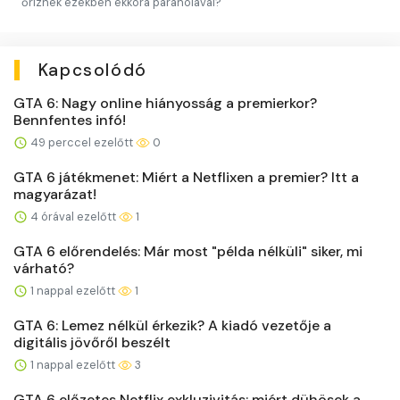
őriznek ezekben ekkora paranoiával?
Kapcsolódó
GTA 6: Nagy online hiányosság a premierkor?
Bennfentes infó!
49 perccel ezelőtt
0
GTA 6 játékmenet: Miért a Netflixen a premier? Itt a
magyarázat!
4 órával ezelőtt
1
GTA 6 előrendelés: Már most "példa nélküli" siker, mi
várható?
1 nappal ezelőtt
1
GTA 6: Lemez nélkül érkezik? A kiadó vezetője a
digitális jövőről beszélt
1 nappal ezelőtt
3
GTA 6 előzetes Netflix exkluzivitás: miért dühösek a