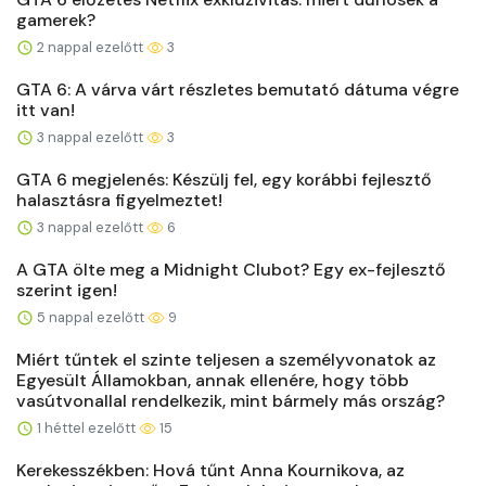
gamerek?
2 nappal ezelőtt
3
GTA 6: A várva várt részletes bemutató dátuma végre
itt van!
3 nappal ezelőtt
3
GTA 6 megjelenés: Készülj fel, egy korábbi fejlesztő
halasztásra figyelmeztet!
3 nappal ezelőtt
6
A GTA ölte meg a Midnight Clubot? Egy ex-fejlesztő
szerint igen!
5 nappal ezelőtt
9
Miért tűntek el szinte teljesen a személyvonatok az
Egyesült Államokban, annak ellenére, hogy több
vasútvonallal rendelkezik, mint bármely más ország?
1 héttel ezelőtt
15
Kerekesszékben: Hová tűnt Anna Kournikova, az