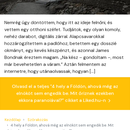
Nemrég úgy döntöttem, hogy itt az ideje felnőni, és
vettem egy otthoni széfet. Tudjátok, egy olyan komoly,
nehéz darabot, digitális zárral. Alapcsavarokkal
hozzárögzítettem a padlóhoz, betettem egy dosszié
okmányt, egy kevés készpénzt, és azonnal James
Bondnak éreztem magam. „Na kész – gondoltam –, most
már bevehetetlen a váram.” Aztán felmentem az
internetre, hogy utánaolvassak, hogyan […]
Olvasd el a teljes "4 hely a Földön, ahová még az
elnököt sem engedik be. Mit őriznek ezekben
ekkora paranoiával?" cikket a Liked.hu-n
Kezdőlap
Szórakozás
4 hely a Földön, ahová még az elnököt sem engedik be. Mit