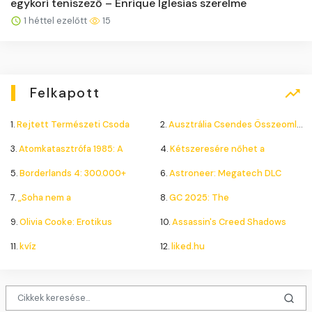
egykori teniszező – Enrique Iglesias szerelme
1 héttel ezelőtt
15
Felkapott
1.
Rejtett Természeti Csoda
2.
Ausztrália Csendes Összeomlása
3.
Atomkatasztrófa 1985: A
4.
Kétszeresére nőhet a
5.
Borderlands 4: 300.000+
6.
Astroneer: Megatech DLC
7.
„Soha nem a
8.
GC 2025: The
9.
Olivia Cooke: Erotikus
10.
Assassin's Creed Shadows
11.
kvíz
12.
liked.hu