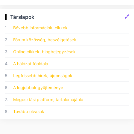
🔗
Társlapok
1.
Bővebb információk, cikkek
2.
Fórum közösség, beszélgetések
3.
Online cikkek, blogbejegyzések
4.
A hálózat főoldala
5.
Legfrissebb hírek, újdonságok
6.
A legjobbak gyűjteménye
7.
Megosztási platform, tartalomajánló
8.
Tovább olvasok