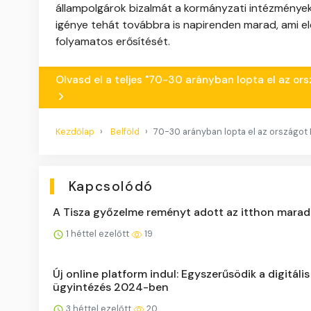
állampolgárok bizalmát a kormányzati intézmények ir
igénye tehát továbbra is napirenden marad, ami e
folyamatos erősítését.
Olvasd el a teljes "70-30 arányban lopta el az or
Kezdőlap
Belföld
70-30 arányban lopta el az országot
Kapcsolódó
A Tisza győzelme reményt adott az itthon marad
1 héttel ezelőtt
19
Új online platform indul: Egyszerűsödik a digitális
ügyintézés 2024-ben
3 héttel ezelőtt
20