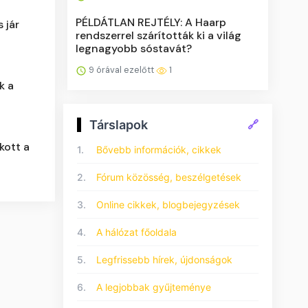
PÉLDÁTLAN REJTÉLY: A Haarp
 jár
rendszerrel szárították ki a világ
legnagyobb sóstavát?
9 órával ezelőtt
1
k a
Társlapok
🔗
kott a
1.
Bővebb információk, cikkek
2.
Fórum közösség, beszélgetések
3.
Online cikkek, blogbejegyzések
4.
A hálózat főoldala
5.
Legfrissebb hírek, újdonságok
6.
A legjobbak gyűjteménye