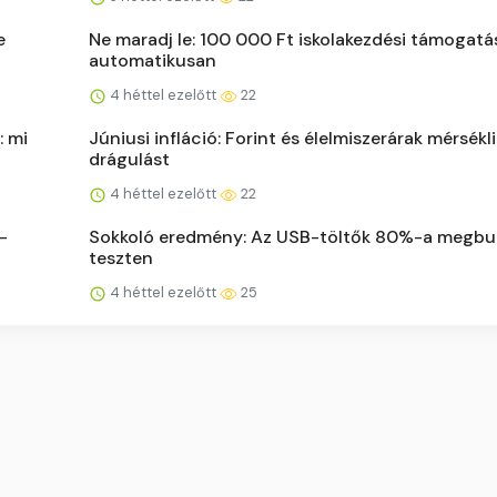
e
Ne maradj le: 100 000 Ft iskolakezdési támogatás
automatikusan
4 héttel ezelőtt
22
: mi
Júniusi infláció: Forint és élelmiszerárak mérsékli
drágulást
4 héttel ezelőtt
22
-
Sokkoló eredmény: Az USB-töltők 80%-a megbu
teszten
4 héttel ezelőtt
25