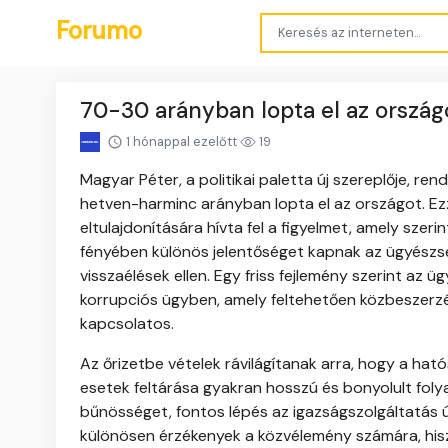
Forumo
70-30 arányban lopta el az ország
1 hónappal ezelőtt
19
Magyar Péter, a politikai paletta új szereplője, ren
hetven-harminc arányban lopta el az országot. Ezz
eltulajdonítására hívta fel a figyelmet, amely szerin
fényében különös jelentőséget kapnak az ügyészség
visszaélések ellen. Egy friss fejlemény szerint az
korrupciós ügyben, amely feltehetően közbeszerzé
kapcsolatos.
Az őrizetbe vételek rávilágítanak arra, hogy a hat
esetek feltárása gyakran hosszú és bonyolult foly
bűnösséget, fontos lépés az igazságszolgáltatás út
különösen érzékenyek a közvélemény számára, hisze