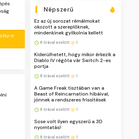
lépés
Népszerű
óság
Ez az új sorozat rémálmokat
okozott a szereplőknek,
mindenkinek gyilkolnia kellett
do.hu-n
8 órával ezelőtt
1
Kiderülhetett, hogy mikor érkezik a
Diablo IV régóta vár Switch 2-es
portja
8 órával ezelőtt
1
A Game Freak tisztában van a
Beast of Reincarnation hibáival,
lni
jönnek a rendszeres frissítések
8 órával ezelőtt
1
Sose volt ilyen egyszerű a 3D
nyomtatás!
8 órával ezelőtt
1