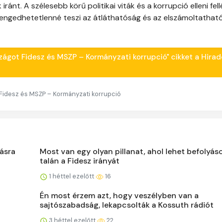
ánt. A szélesebb körű politikai viták és a korrupció elleni fel
lengedhetetlenné teszi az átláthatóság és az elszámoltathat
szágot Fidesz és MSZP – Kormányzati korrupció" cikket a Hira
 Fidesz és MSZP – Kormányzati korrupció
ásra
Most van egy olyan pillanat, ahol lehet befolyáso
talán a Fidesz irányát
1 héttel ezelőtt
16
Én most érzem azt, hogy veszélyben van a
sajtószabadság, lekapcsolták a Kossuth rádiót
3 héttel ezelőtt
22