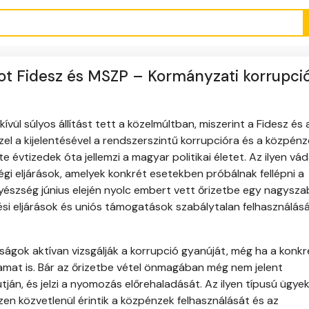
ot Fidesz és MSZP – Kormányzati korrupci
dkívül súlyos állítást tett a közelmúltban, miszerint a Fidesz é
el a kijelentésével a rendszerszintű korrupcióra és a közpén
te évtizedek óta jellemzi a magyar politikai életet. Az ilyen vá
i eljárások, amelyek konkrét esetekben próbálnak fellépni a
 ügyészség június elején nyolc embert vett őrizetbe egy nagysz
si eljárások és uniós támogatások szabálytalan felhasználásá
óságok aktívan vizsgálják a korrupció gyanúját, még ha a konkr
amat is. Bár az őrizetbe vétel önmagában még nem jelent
ján, és jelzi a nyomozás előrehaladását. Az ilyen típusú ügye
n közvetlenül érintik a közpénzek felhasználását és az