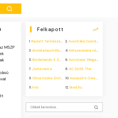
ó
Felkapott
1.
Rejtett Természeti Csoda
2.
Ausztrália Csendes Összeomlása
s az MSZP
3.
Atomkatasztrófa 1985: A
4.
Kétszeresére nőhet a
zek
dak
5.
Borderlands 4: 300.000+
6.
Astroneer: Megatech DLC
7.
„Soha nem a
8.
GC 2025: The
abású
9.
Olivia Cooke: Erotikus
10.
Assassin's Creed Shadows
val
11.
kvíz
12.
liked.hu
ét
k