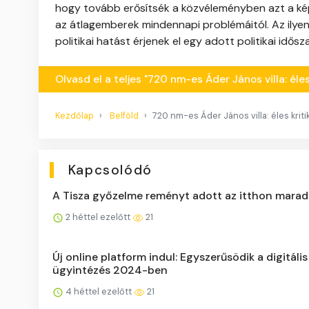
hogy tovább erősítsék a közvéleményben azt a képet,
az átlagemberek mindennapi problémáitól. Az ilyen
politikai hatást érjenek el egy adott politikai idős
Olvasd el a teljes "720 nm-es Áder János villa: éles
Kezdőlap
Belföld
720 nm-es Áder János villa: éles kriti
Kapcsolódó
A Tisza győzelme reményt adott az itthon marad
2 héttel ezelőtt
21
Új online platform indul: Egyszerűsödik a digitális
ügyintézés 2024-ben
4 héttel ezelőtt
21