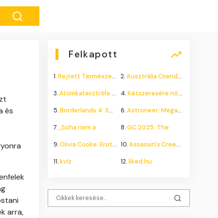
Felkapott
1.
Rejtett Természeti Csoda
2.
Ausztrália Csendes Összeomlása
3.
Atomkatasztrófa 1985: A
4.
Kétszeresére nőhet a
zt
a és
5.
Borderlands 4: 300.000+
6.
Astroneer: Megatech DLC
7.
„Soha nem a
8.
GC 2025: The
9.
Olivia Cooke: Erotikus
10.
Assassin's Creed Shadows
gyonra
11.
kvíz
12.
liked.hu
enfelek
ág
ostani
k arra,