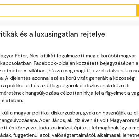
itikák és a luxusingatlan rejtélye
Magyar Péter, éles kritikát fogalmazott meg a korábbi magyar
el kapcsolatban. Facebook-oldalán közzétett bejegyzésében a
zetméteres villában „húzza meg magát”, ezzel utalva a luxusr
. A kijelentés azonnal széles körű vitát generált a közösségi
 a politikai elit és az átlagpolgárok életszínvonala közötti
i méretének hangsúlyozása célzottan hívja fel a figyelmet a va
 életében.
küli a magyar politikai diskurzusban, gyakran használják az ell
hangsúlyozására. Áder János, aki tíz éven át volt Magyarorsz
gott és környezettudatos imázst épített fel magának, így a m
vádak, függetlenül azok valóságtartalmától, alkalmasak lehetne