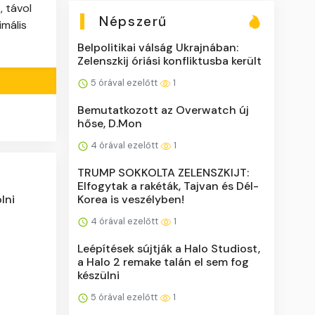
, távol
Népszerű
imális
Belpolitikai válság Ukrajnában:
Zelenszkij óriási konfliktusba került
5 órával ezelőtt
1
Bemutatkozott az Overwatch új
hőse, D.Mon
4 órával ezelőtt
1
TRUMP SOKKOLTA ZELENSZKIJT:
Elfogytak a rakéták, Tajvan és Dél-
Korea is veszélyben!
lni
4 órával ezelőtt
1
Leépítések sújtják a Halo Studiost,
a Halo 2 remake talán el sem fog
készülni
5 órával ezelőtt
1