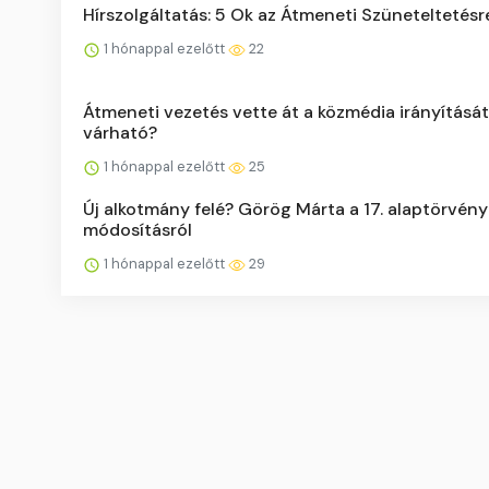
Hírszolgáltatás: 5 Ok az Átmeneti Szüneteltetésr
1 hónappal ezelőtt
22
Átmeneti vezetés vette át a közmédia irányítását
várható?
1 hónappal ezelőtt
25
Új alkotmány felé? Görög Márta a 17. alaptörvény
módosításról
1 hónappal ezelőtt
29