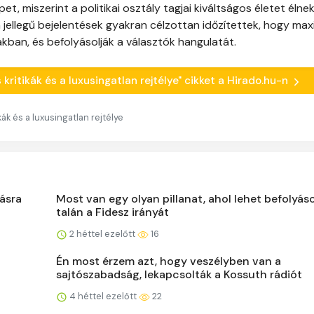
 miszerint a politikai osztály tagjai kiváltságos életet élnek
 jellegű bejelentések gyakran célzottan időzítettek, hogy max
zakban, és befolyásolják a választók hangulatát.
 kritikák és a luxusingatlan rejtélye" cikket a Hirado.hu-n
kák és a luxusingatlan rejtélye
ásra
Most van egy olyan pillanat, ahol lehet befolyáso
talán a Fidesz irányát
2 héttel ezelőtt
16
Én most érzem azt, hogy veszélyben van a
sajtószabadság, lekapcsolták a Kossuth rádiót
4 héttel ezelőtt
22