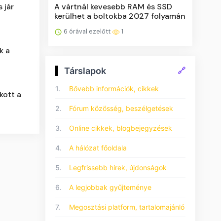
A vártnál kevesebb RAM és SSD
 jár
kerülhet a boltokba 2027 folyamán
6 órával ezelőtt
1
k a
Társlapok
🔗
1.
Bővebb információk, cikkek
kott a
2.
Fórum közösség, beszélgetések
3.
Online cikkek, blogbejegyzések
4.
A hálózat főoldala
5.
Legfrissebb hírek, újdonságok
6.
A legjobbak gyűjteménye
7.
Megosztási platform, tartalomajánló