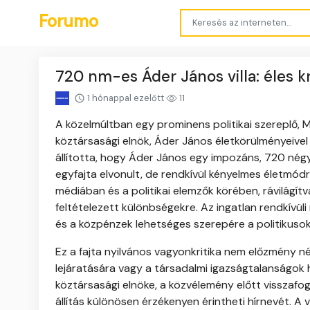
Forumo
720 nm-es Áder János villa: éles kr
1 hónappal ezelőtt
11
A közelmúltban egy prominens politikai szereplő, 
köztársasági elnök, Áder János életkörülményeiv
állította, hogy Áder János egy impozáns, 720 négy
egyfajta elvonult, de rendkívül kényelmes életmódra
médiában és a politikai elemzők körében, rávilágítva
feltételezett különbségekre. Az ingatlan rendkívül
és a közpénzek lehetséges szerepére a politikusok
Ez a fajta nyilvános vagyonkritika nem előzmény nél
lejáratására vagy a társadalmi igazságtalanságok 
köztársasági elnöke, a közvélemény előtt visszafo
állítás különösen érzékenyen érintheti hírnevét. A 