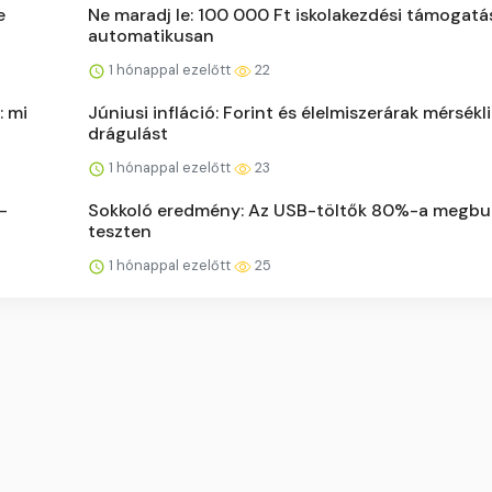
e
Ne maradj le: 100 000 Ft iskolakezdési támogatás
automatikusan
1 hónappal ezelőtt
22
: mi
Júniusi infláció: Forint és élelmiszerárak mérsékli
drágulást
1 hónappal ezelőtt
23
-
Sokkoló eredmény: Az USB-töltők 80%-a megbu
teszten
1 hónappal ezelőtt
25