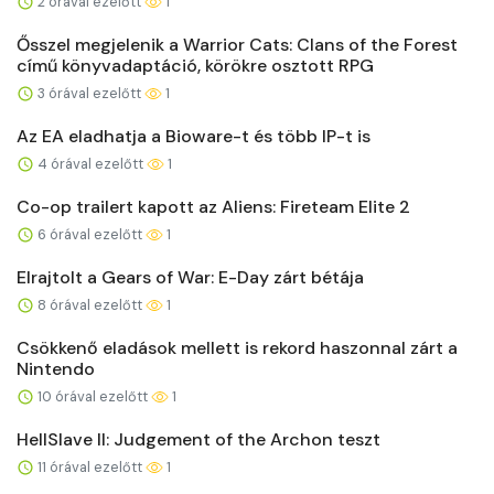
2 órával ezelőtt
1
Ősszel megjelenik a Warrior Cats: Clans of the Forest
című könyvadaptáció, körökre osztott RPG
3 órával ezelőtt
1
Az EA eladhatja a Bioware-t és több IP-t is
4 órával ezelőtt
1
Co-op trailert kapott az Aliens: Fireteam Elite 2
6 órával ezelőtt
1
Elrajtolt a Gears of War: E-Day zárt bétája
8 órával ezelőtt
1
Csökkenő eladások mellett is rekord haszonnal zárt a
Nintendo
10 órával ezelőtt
1
HellSlave II: Judgement of the Archon teszt
11 órával ezelőtt
1