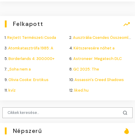
Felkapott
1.
Rejtett Természeti Csoda
2.
Ausztrália Csendes Összeomlása
3.
Atomkatasztrófa 1985: A
4.
Kétszeresére nőhet a
5.
Borderlands 4: 300.000+
6.
Astroneer: Megatech DLC
7.
„Soha nem a
8.
GC 2025: The
9.
Olivia Cooke: Erotikus
10.
Assassin's Creed Shadows
11.
kvíz
12.
liked.hu
Népszerű