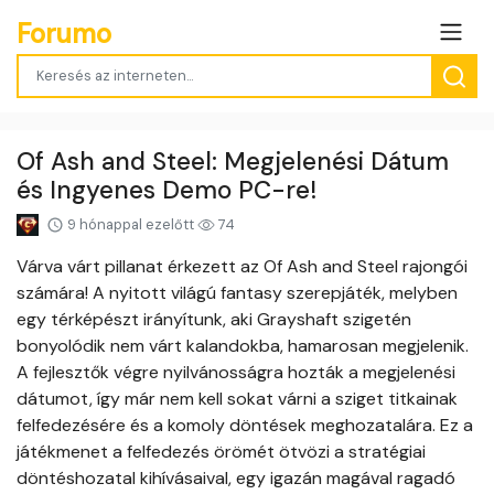
Forumo
Of Ash and Steel: Megjelenési Dátum
és Ingyenes Demo PC-re!
9 hónappal ezelőtt
74
Várva várt pillanat érkezett az Of Ash and Steel rajongói
számára! A nyitott világú fantasy szerepjáték, melyben
egy térképészt irányítunk, aki Grayshaft szigetén
bonyolódik nem várt kalandokba, hamarosan megjelenik.
A fejlesztők végre nyilvánosságra hozták a megjelenési
dátumot, így már nem kell sokat várni a sziget titkainak
felfedezésére és a komoly döntések meghozatalára. Ez a
játékmenet a felfedezés örömét ötvözi a stratégiai
döntéshozatal kihívásaival, egy igazán magával ragadó