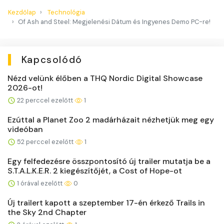
Kezdőlap
Technológia
Of Ash and Steel: Megjelenési Dátum és Ingyenes Demo PC-re!
Kapcsolódó
Nézd velünk élőben a THQ Nordic Digital Showcase
2026-ot!
22 perccel ezelőtt
1
Ezúttal a Planet Zoo 2 madárházait nézhetjük meg egy
videóban
52 perccel ezelőtt
1
Egy felfedezésre összpontosító új trailer mutatja be a
S.T.A.L.K.E.R. 2 kiegészítőjét, a Cost of Hope-ot
1 órával ezelőtt
0
Új trailert kapott a szeptember 17-én érkező Trails in
the Sky 2nd Chapter