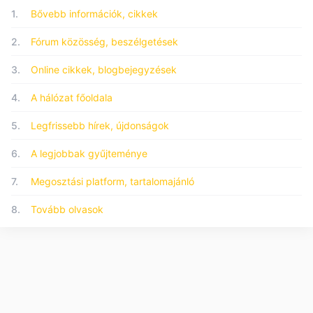
1.
Bővebb információk, cikkek
2.
Fórum közösség, beszélgetések
3.
Online cikkek, blogbejegyzések
4.
A hálózat főoldala
5.
Legfrissebb hírek, újdonságok
6.
A legjobbak gyűjteménye
7.
Megosztási platform, tartalomajánló
8.
Tovább olvasok