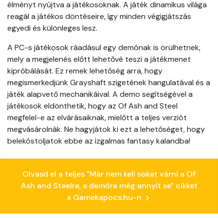
élményt nyújtva a játékosoknak. A játék dinamikus világa
reagál a játékos döntéseire, így minden végigjátszás
egyedi és különleges lesz.
A PC-s játékosok ráadásul egy demónak is örülhetnek,
mely a megjelenés előtt lehetővé teszi a játékmenet
kipróbálását. Ez remek lehetőség arra, hogy
megismerkedjünk Grayshaft szigetének hangulatával és a
játék alapvető mechanikáival. A demo segítségével a
játékosok eldönthetik, hogy az Of Ash and Steel
megfelel-e az elvárásaiknak, mielőtt a teljes verziót
megvásárolnák. Ne hagyjátok ki ezt a lehetőséget, hogy
belekóstoljatok ebbe az izgalmas fantasy kalandba!
Olvasd el a teljes "Már nem kell sokat várni a Of
Ash and Steelre, a demóra még annyit se" cikket
a Gamekapocs.hu-n