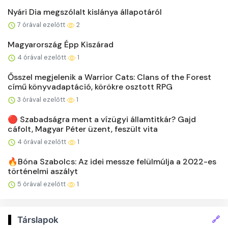
Nyári Dia megszólalt kislánya állapotáról
7 órával ezelőtt
2
Magyarország Épp Kiszárad
4 órával ezelőtt
1
Ősszel megjelenik a Warrior Cats: Clans of the Forest
című könyvadaptáció, körökre osztott RPG
3 órával ezelőtt
1
🔴 Szabadságra ment a vízügyi államtitkár? Gajd
cáfolt, Magyar Péter üzent, feszült vita
4 órával ezelőtt
1
🔥Bóna Szabolcs: Az idei messze felülmúlja a 2022-es
történelmi aszályt
5 órával ezelőtt
1
🔗
Társlapok