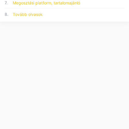
7.
Megosztási platform, tartalomajánló
8.
Tovább olvasok
© 2026 Forumo.hu - Minden jog fenntartva