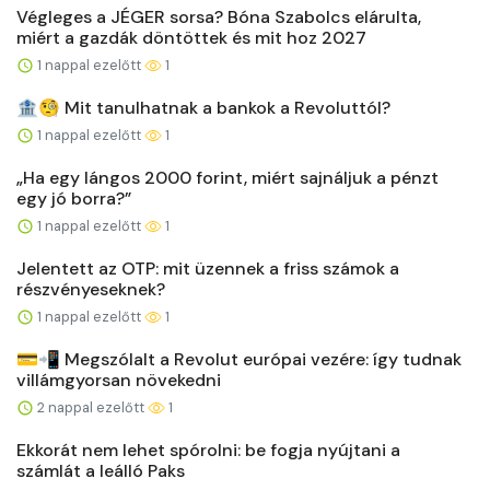
Végleges a JÉGER sorsa? Bóna Szabolcs elárulta,
miért a gazdák döntöttek és mit hoz 2027
1 nappal ezelőtt
1
🏦🧐 Mit tanulhatnak a bankok a Revoluttól?
1 nappal ezelőtt
1
„Ha egy lángos 2000 forint, miért sajnáljuk a pénzt
egy jó borra?”
1 nappal ezelőtt
1
Jelentett az OTP: mit üzennek a friss számok a
részvényeseknek?
1 nappal ezelőtt
1
💳📲 Megszólalt a Revolut európai vezére: így tudnak
villámgyorsan növekedni
2 nappal ezelőtt
1
Ekkorát nem lehet spórolni: be fogja nyújtani a
számlát a leálló Paks