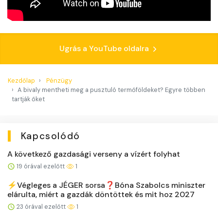
Ugrás a YouTube oldalra
Kezdőlap
Pénzügy
A bivaly mentheti meg a pusztuló termőföldeket? Egyre többen
tartják őket
Kapcsolódó
A következő gazdasági verseny a vízért folyhat
19 órával ezelőtt
1
⚡️Végleges a JÉGER sorsa❓Bóna Szabolcs miniszter
elárulta, miért a gazdák döntöttek és mit hoz 2027
23 órával ezelőtt
1