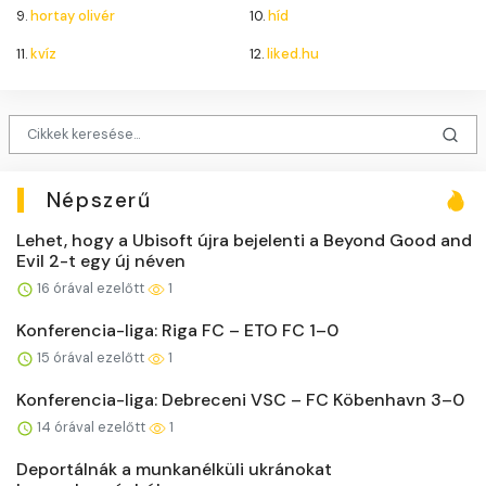
9.
hortay olivér
10.
híd
11.
kvíz
12.
liked.hu
Népszerű
Lehet, hogy a Ubisoft újra bejelenti a Beyond Good and
Evil 2-t egy új néven
16 órával ezelőtt
1
Konferencia-liga: Riga FC – ETO FC 1–0
15 órával ezelőtt
1
Konferencia-liga: Debreceni VSC – FC Köbenhavn 3–0
14 órával ezelőtt
1
Deportálnák a munkanélküli ukránokat