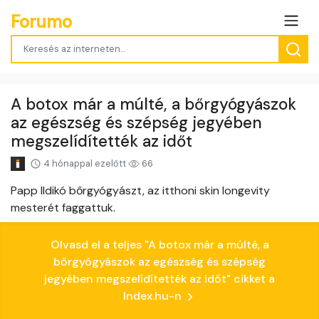
Forumo
A botox már a múlté, a bőrgyógyászok
az egészség és szépség jegyében
megszelídítették az időt
4 hónappal ezelőtt
66
Papp Ildikó bőrgyógyászt, az itthoni skin longevity
mesterét faggattuk.
Olvasd el a teljes "A botox már a múlté, a
bőrgyógyászok az egészség és szépség
jegyében megszelídítették az időt" cikket a
Index.hu-n