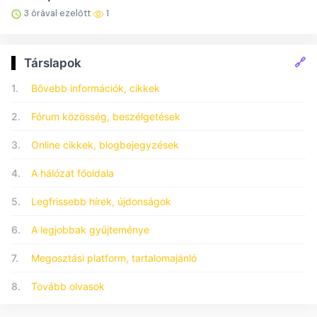
3 órával ezelőtt
1
🔗
Társlapok
1.
Bővebb információk, cikkek
2.
Fórum közösség, beszélgetések
3.
Online cikkek, blogbejegyzések
4.
A hálózat főoldala
5.
Legfrissebb hírek, újdonságok
6.
A legjobbak gyűjteménye
7.
Megosztási platform, tartalomajánló
8.
Tovább olvasok