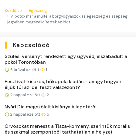
Kezdőlap
Egészség
A botox már a múlté, a bőrgyógyászok az egészség és szépség
jegyében megszelídítették az időt
Kapcsolódó
Szülési versenyt rendezett egy ügyvéd, elszabadult a
pokol Torontóban
6 órával ezelőtt
1
Fesztivál-kisokos, hőkupola kiadás – avagy hogyan
éljük túl az idei fesztiválszezont?
2 nappal ezelőtt
2
Nyári Dia megszólalt kislánya állapotáról
2 nappal ezelőtt
5
Orvosokat meneszt a Tisza-kormány, szerintük morális
és szakmai szempontból tarthatatlan a helyzet