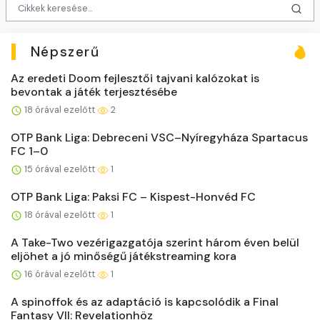
Népszerű
Az eredeti Doom fejlesztői tajvani kalózokat is
bevontak a játék terjesztésébe
18 órával ezelőtt
2
OTP Bank Liga: Debreceni VSC–Nyíregyháza Spartacus
FC 1–0
15 órával ezelőtt
1
OTP Bank Liga: Paksi FC – Kispest-Honvéd FC
18 órával ezelőtt
1
A Take-Two vezérigazgatója szerint három éven belül
eljöhet a jó minőségű játékstreaming kora
16 órával ezelőtt
1
A spinoffok és az adaptáció is kapcsolódik a Final
Fantasy VII: Revelationhöz