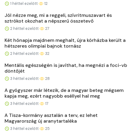
1 héttel ezelőtt
12
Jól nézze meg, mi a reggeli, szívritmuszavart és
sztrókot okozhat a népszerű összetevő
2 héttel ezelőtt
27
Két hónapja majdnem meghalt, újra kórházba került a
hétszeres olimpiai bajnok tornász
2 héttel ezelőtt
32
Mentális egészségén is javíthat, ha megnézi a foci-vb
döntőjét
3 héttel ezelőtt
28
A gyógyszer már létezik, de a magyar beteg mégsem
kapja meg, ezért nagyobb eséllyel hal meg
3 héttel ezelőtt
17
A Tisza-kormány asztalán a terv, ez lehet
Magyarország új aranytartaléka
3 héttel ezelőtt
25