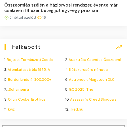
Összeomlás szélén a háziorvosi rendszer, évente már
csaknem 14 ezer beteg jut egy-egy praxisra
3 héttel ezelőtt
16
Felkapott
1.
Rejtett Természeti Csoda
2.
Ausztrália Csendes Összeomlása
3.
Atomkatasztrófa 1985: A
4.
Kétszeresére nőhet a
5.
Borderlands 4: 300.000+
6.
Astroneer: Megatech DLC
7.
„Soha nem a
8.
GC 2025: The
9.
Olivia Cooke: Erotikus
10.
Assassin's Creed Shadows
11.
kvíz
12.
liked.hu