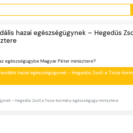
feudális hazai egészségügynek – Hegedűs Zso
ztere
hoz az egészségügybe Magyar Péter minisztere?
e a feudális hazai egészségügynek – Hegedűs Zsolt a Tisza-kor
égügynek – Hegedűs Zsolt a Tisza-kormány egészségügyi minisztere