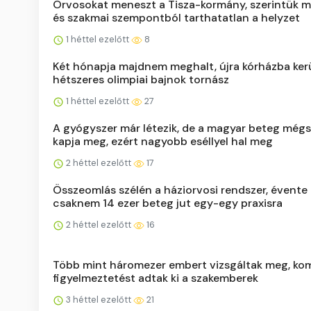
Orvosokat meneszt a Tisza-kormány, szerintük m
és szakmai szempontból tarthatatlan a helyzet
1 héttel ezelőtt
8
Két hónapja majdnem meghalt, újra kórházba kerü
hétszeres olimpiai bajnok tornász
1 héttel ezelőtt
27
A gyógyszer már létezik, de a magyar beteg még
kapja meg, ezért nagyobb eséllyel hal meg
2 héttel ezelőtt
17
Összeomlás szélén a háziorvosi rendszer, évente
csaknem 14 ezer beteg jut egy-egy praxisra
2 héttel ezelőtt
16
Több mint háromezer embert vizsgáltak meg, ko
figyelmeztetést adtak ki a szakemberek
3 héttel ezelőtt
21