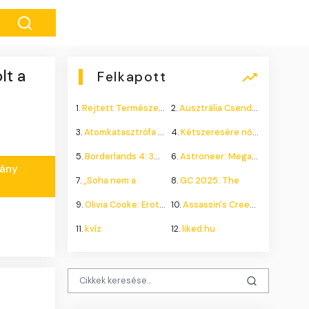
lt a
Felkapott
1.
Rejtett Természeti Csoda
2.
Ausztrália Csendes Összeomlása
3.
Atomkatasztrófa 1985: A
4.
Kétszeresére nőhet a
5.
Borderlands 4: 300.000+
6.
Astroneer: Megatech DLC
mány
7.
„Soha nem a
8.
GC 2025: The
9.
Olivia Cooke: Erotikus
10.
Assassin's Creed Shadows
11.
kvíz
12.
liked.hu