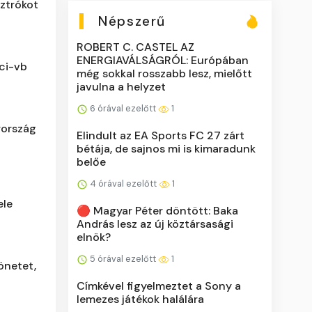
sztrókot
Népszerű
ROBERT C. CASTEL AZ
ENERGIAVÁLSÁGRÓL: Európában
oci-vb
még sokkal rosszabb lesz, mielőtt
javulna a helyzet
6 órával ezelőtt
1
rország
Elindult az EA Sports FC 27 zárt
bétája, de sajnos mi is kimaradunk
belőe
4 órával ezelőtt
1
ele
🔴 Magyar Péter döntött: Baka
András lesz az új köztársasági
elnök?
5 órával ezelőtt
1
önetet,
Címkével figyelmeztet a Sony a
lemezes játékok halálára