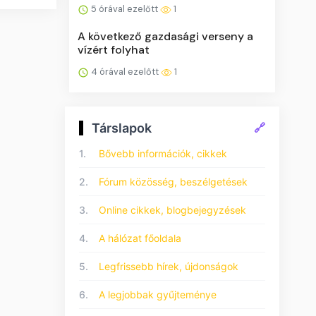
5 órával ezelőtt
1
A következő gazdasági verseny a
vízért folyhat
4 órával ezelőtt
1
Társlapok
🔗
1.
Bővebb információk, cikkek
2.
Fórum közösség, beszélgetések
3.
Online cikkek, blogbejegyzések
4.
A hálózat főoldala
5.
Legfrissebb hírek, újdonságok
6.
A legjobbak gyűjteménye