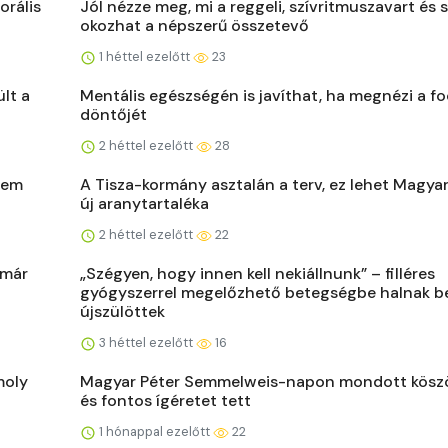
orális
Jól nézze meg, mi a reggeli, szívritmuszavart és 
okozhat a népszerű összetevő
1 héttel ezelőtt
23
lt a
Mentális egészségén is javíthat, ha megnézi a f
döntőjét
2 héttel ezelőtt
28
sem
A Tisza-kormány asztalán a terv, ez lehet Magya
új aranytartaléka
2 héttel ezelőtt
22
 már
„Szégyen, hogy innen kell nekiállnunk” – filléres
gyógyszerrel megelőzhető betegségbe halnak b
újszülöttek
3 héttel ezelőtt
16
moly
Magyar Péter Semmelweis-napon mondott kösz
és fontos ígéretet tett
1 hónappal ezelőtt
22