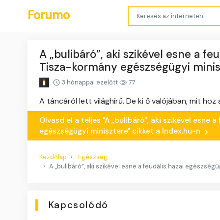
Forumo
A „bulibáró”, aki szikével esne a 
Tisza-kormány egészségügyi minis
3 hónappal ezelőtt
77
A táncáról lett világhírű. De ki ő valójában, mit 
Olvasd el a teljes "A „bulibáró”, aki szikével esn
egészségügyi minisztere" cikket a Index.hu-n
Kezdőlap
Egészség
A „bulibáró”, aki szikével esne a feudális hazai egészs
Kapcsolódó