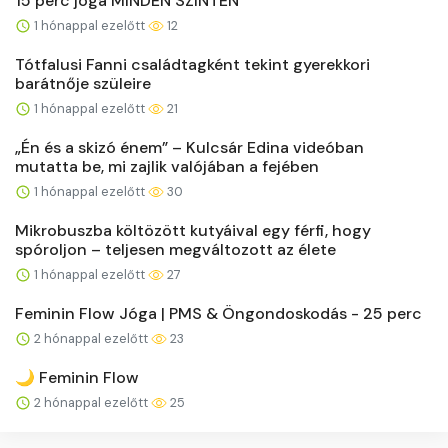
15 perc jóga MINDEN SZINTEN
1 hónappal ezelőtt
12
Tótfalusi Fanni családtagként tekint gyerekkori
barátnője szüleire
1 hónappal ezelőtt
21
„Én és a skizó énem” – Kulcsár Edina videóban
mutatta be, mi zajlik valójában a fejében
1 hónappal ezelőtt
30
Mikrobuszba költözött kutyáival egy férfi, hogy
spóroljon – teljesen megváltozott az élete
1 hónappal ezelőtt
27
Feminin Flow Jóga | PMS & Öngondoskodás - 25 perc
2 hónappal ezelőtt
23
🌙 Feminin Flow
2 hónappal ezelőtt
25