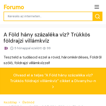
Forumo
A Föld hány százaléka víz? Trükkös
földrajzi villámkvíz
5 hónappal ezelőtt
99
Teszteld a tudásod ezzel a rövid, háromkérdéses, Földről
szóló, földrajzi villámkvízzel!
Olvasd el a teljes "A Föld hány százaléka víz?
Trükkös földrajzi villámkvíz" cikket a Divany.hu-n
Kezdőlap
Életmód