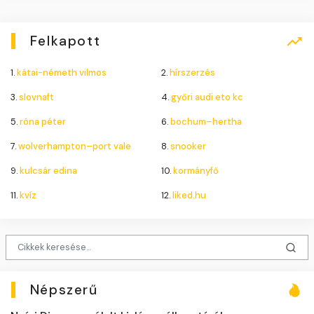
Felkapott
1.
kátai-németh vilmos
2.
hírszerzés
3.
slovnaft
4.
győri audi eto kc
5.
róna péter
6.
bochum–hertha
7.
wolverhampton–port vale
8.
snooker
9.
kulcsár edina
10.
kormányfő
11.
kvíz
12.
liked.hu
Népszerű