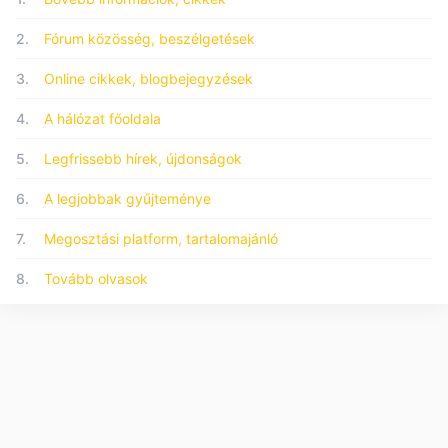
2.
Fórum közösség, beszélgetések
3.
Online cikkek, blogbejegyzések
4.
A hálózat főoldala
5.
Legfrissebb hírek, újdonságok
6.
A legjobbak gyűjteménye
7.
Megosztási platform, tartalomajánló
8.
Tovább olvasok