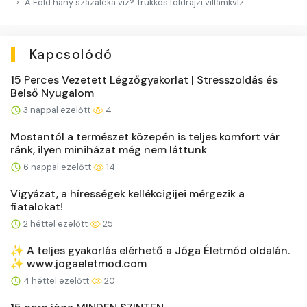
A Föld hány százaléka víz? Trükkös földrajzi villámkvíz
Kapcsolódó
15 Perces Vezetett Légzőgyakorlat | Stresszoldás és
Belső Nyugalom
3 nappal ezelőtt
4
Mostantól a természet közepén is teljes komfort vár
ránk, ilyen miniházat még nem láttunk
6 nappal ezelőtt
14
Vigyázat, a hírességek kellékcigijei mérgezik a
fiatalokat!
2 héttel ezelőtt
25
✨ A teljes gyakorlás elérhető a Jóga Életmód oldalán.
✨ www.jogaeletmod.com
4 héttel ezelőtt
20