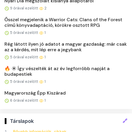
Nyári Dia megszólalt kislánya állapotáról
9 órával ezelőtt
2
Ősszel megjelenik a Warrior Cats: Clans of the Forest
című könyvadaptáció, körökre osztott RPG
5 órával ezelőtt
1
Rég látott ilyen jó adatot a magyar gazdaság: már csak
az a kérdés, mit lép erre a jegybank
5 órával ezelőtt
1
🔥 ☀️ Így vészelték át az év legforróbb napját a
budapestiek
5 órával ezelőtt
1
Magyarország Épp Kiszárad
6 órával ezelőtt
1
🔗
Társlapok
1.
Bővebb információk, cikkek