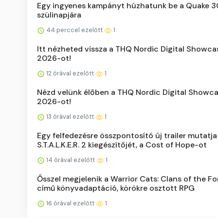
Egy ingyenes kampányt húzhatunk be a Quake 3
szülinapjára
44 perccel ezelőtt
1
Itt nézheted vissza a THQ Nordic Digital Showca
2026-ot!
12 órával ezelőtt
1
Nézd velünk élőben a THQ Nordic Digital Showc
2026-ot!
13 órával ezelőtt
1
Egy felfedezésre összpontosító új trailer mutatja
S.T.A.L.K.E.R. 2 kiegészítőjét, a Cost of Hope-ot
14 órával ezelőtt
1
Ősszel megjelenik a Warrior Cats: Clans of the Fo
című könyvadaptáció, körökre osztott RPG
16 órával ezelőtt
1