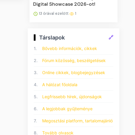
Digital Showcase 2026-ot!
13 órával ezelőtt
1
Társlapok
🔗
1.
Bővebb információk, cikkek
2.
Fórum közösség, beszélgetések
3.
Online cikkek, blogbejegyzések
4.
A hálózat főoldala
5.
Legfrissebb hírek, újdonságok
6.
A legjobbak gyűjteménye
7.
Megosztási platform, tartalomajánló
8.
Tovább olvasok