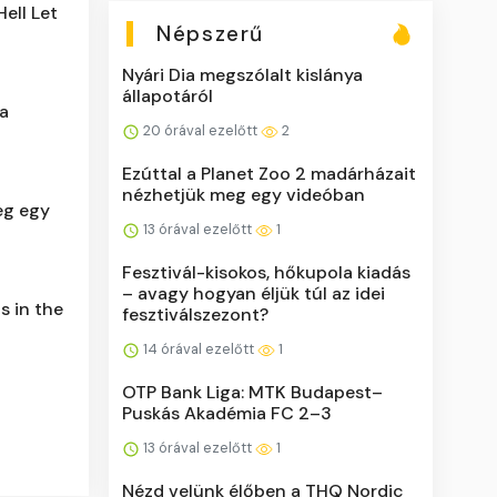
ell Let
Népszerű
Nyári Dia megszólalt kislánya
állapotáról
 a
20 órával ezelőtt
2
Ezúttal a Planet Zoo 2 madárházait
nézhetjük meg egy videóban
eg egy
13 órával ezelőtt
1
Fesztivál-kisokos, hőkupola kiadás
– avagy hogyan éljük túl az idei
s in the
fesztiválszezont?
14 órával ezelőtt
1
OTP Bank Liga: MTK Budapest–
Puskás Akadémia FC 2–3
13 órával ezelőtt
1
Nézd velünk élőben a THQ Nordic