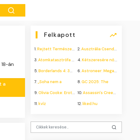
Felkapott
1.
Rejtett Természeti Csoda
2.
Ausztrália Csendes Összeomlása
3.
Atomkatasztrófa 1985: A
4.
Kétszeresére nőhet a
 18-án
5.
Borderlands 4: 300.000+
6.
Astroneer: Megatech DLC
7.
„Soha nem a
8.
GC 2025: The
t a
9.
Olivia Cooke: Erotikus
10.
Assassin's Creed Shadows
11.
kvíz
12.
liked.hu