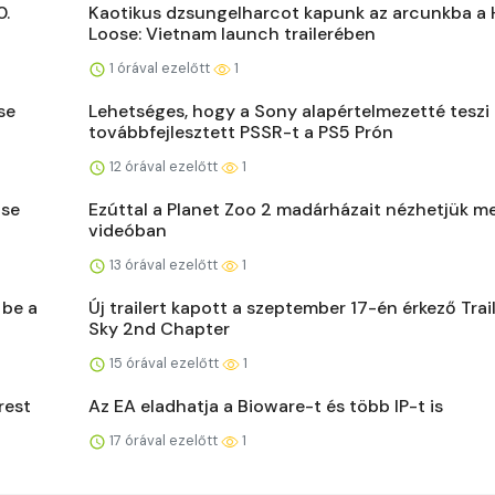
0.
Kaotikus dzsungelharcot kapunk az arcunkba a H
Loose: Vietnam launch trailerében
1 órával ezelőtt
1
se
Lehetséges, hogy a Sony alapértelmezetté teszi
továbbfejlesztett PSSR-t a PS5 Prón
12 órával ezelőtt
1
ase
Ezúttal a Planet Zoo 2 madárházait nézhetjük m
videóban
13 órával ezelőtt
1
 be a
Új trailert kapott a szeptember 17-én érkező Trail
Sky 2nd Chapter
15 órával ezelőtt
1
rest
Az EA eladhatja a Bioware-t és több IP-t is
17 órával ezelőtt
1