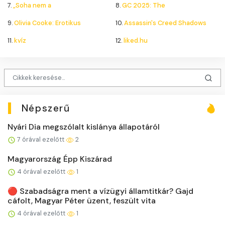
7.
„Soha nem a
8.
GC 2025: The
9.
Olivia Cooke: Erotikus
10.
Assassin's Creed Shadows
11.
kvíz
12.
liked.hu
Népszerű
Nyári Dia megszólalt kislánya állapotáról
7 órával ezelőtt
2
Magyarország Épp Kiszárad
4 órával ezelőtt
1
🔴 Szabadságra ment a vízügyi államtitkár? Gajd
cáfolt, Magyar Péter üzent, feszült vita
4 órával ezelőtt
1