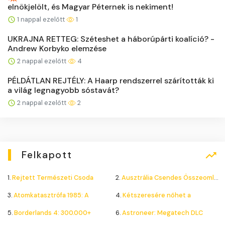
elnökjelölt, és Magyar Péternek is nekiment!
1 nappal ezelőtt
1
UKRAJNA RETTEG: Széteshet a háborúpárti koalíció? -
Andrew Korbyko elemzése
2 nappal ezelőtt
4
PÉLDÁTLAN REJTÉLY: A Haarp rendszerrel szárították ki
a világ legnagyobb sóstavát?
2 nappal ezelőtt
2
Felkapott
1.
Rejtett Természeti Csoda
2.
Ausztrália Csendes Összeomlása
3.
Atomkatasztrófa 1985: A
4.
Kétszeresére nőhet a
5.
Borderlands 4: 300.000+
6.
Astroneer: Megatech DLC