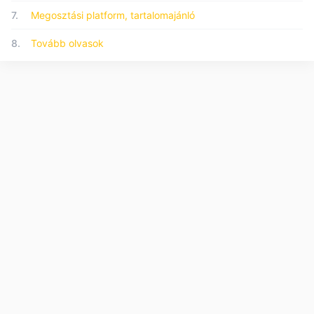
7.
Megosztási platform, tartalomajánló
8.
Tovább olvasok
© 2026 Forumo.hu - Minden jog fenntartva