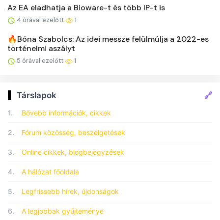
Az EA eladhatja a Bioware-t és több IP-t is
4 órával ezelőtt
1
🔥Bóna Szabolcs: Az idei messze felülmúlja a 2022-es
történelmi aszályt
5 órával ezelőtt
1
🔗
Társlapok
1.
Bővebb információk, cikkek
2.
Fórum közösség, beszélgetések
3.
Online cikkek, blogbejegyzések
4.
A hálózat főoldala
5.
Legfrissebb hírek, újdonságok
6.
A legjobbak gyűjteménye