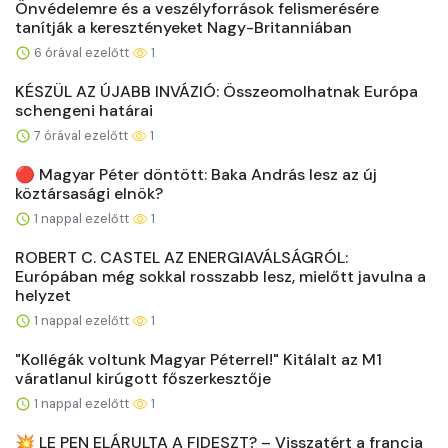
Önvédelemre és a veszélyforrások felismerésére
tanítják a keresztényeket Nagy-Britanniában
6 órával ezelőtt
1
KÉSZÜL AZ ÚJABB INVÁZIÓ: Összeomolhatnak Európa
schengeni határai
7 órával ezelőtt
1
🔴 Magyar Péter döntött: Baka András lesz az új
köztársasági elnök?
1 nappal ezelőtt
1
ROBERT C. CASTEL AZ ENERGIAVÁLSÁGRÓL:
Európában még sokkal rosszabb lesz, mielőtt javulna a
helyzet
1 nappal ezelőtt
1
"Kollégák voltunk Magyar Péterrel!" Kitálalt az M1
váratlanul kirúgott főszerkesztője
1 nappal ezelőtt
1
💥 LE PEN ELÁRULTA A FIDESZT? – Visszatért a francia