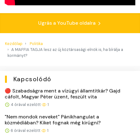
Ugrás a YouTube oldalra
Kezdőlap
Politika
A MAFFIA TAGJA lesz az új köztársasági elnök is, ha bírálja a
kormányt?
Kapcsolódó
🔴 Szabadságra ment a vízügyi államtitkár? Gajd
cáfolt, Magyar Péter üzent, feszült vita
4 órával ezelőtt
1
"Nem mondok neveket" Pánikhangulat a
közmédiában? Kiket fognak még kirúgni?
6 órával ezelőtt
1