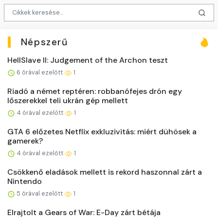
Népszerű
HellSlave II: Judgement of the Archon teszt
6 órával ezelőtt
1
Riadó a német reptéren: robbanófejes drón egy
lőszerekkel teli ukrán gép mellett
4 órával ezelőtt
1
GTA 6 előzetes Netflix exkluzivitás: miért dühösek a
gamerek?
4 órával ezelőtt
1
Csökkenő eladások mellett is rekord haszonnal zárt a
Nintendo
5 órával ezelőtt
1
Elrajtolt a Gears of War: E-Day zárt bétája