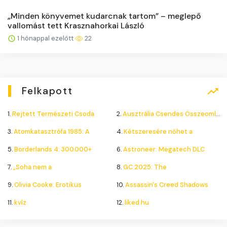
„Minden könyvemet kudarcnak tartom” – meglepő
vallomást tett Krasznahorkai László
1 hónappal ezelőtt
22
Felkapott
1.
Rejtett Természeti Csoda
2.
Ausztrália Csendes Összeomlása
3.
Atomkatasztrófa 1985: A
4.
Kétszeresére nőhet a
5.
Borderlands 4: 300.000+
6.
Astroneer: Megatech DLC
7.
„Soha nem a
8.
GC 2025: The
9.
Olivia Cooke: Erotikus
10.
Assassin's Creed Shadows
11.
kvíz
12.
liked.hu