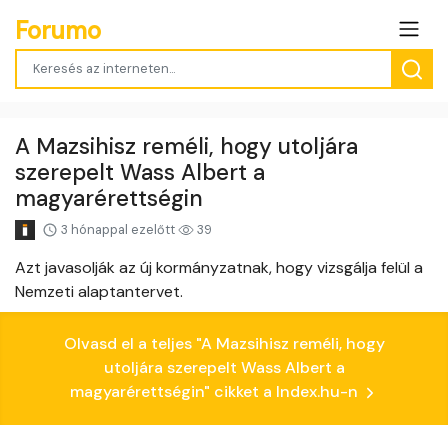
Forumo
A Mazsihisz reméli, hogy utoljára
szerepelt Wass Albert a
magyarérettségin
3 hónappal ezelőtt
39
Azt javasolják az új kormányzatnak, hogy vizsgálja felül a
Nemzeti alaptantervet.
Olvasd el a teljes "A Mazsihisz reméli, hogy
utoljára szerepelt Wass Albert a
magyarérettségin" cikket a Index.hu-n