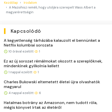
Kezdőlap
Irodalom
A Mazsihisz reméli, hogy utoljára szerepelt Wass Albert a
magyarérettségin
Kapcsolódó
A kegyetlenség tárházába kalauzolt el bennünket a
Netflix kolumbiai sorozata
10 órával ezelőtt
1
Ez az új sorozat rémálmokat okozott a szereplőknek,
mindenkinek gyilkolnia kellett
1 nappal ezelőtt
1
Charles Bukowski eltemetett életei újra olvashatók
magyarul
4 nappal ezelőtt
6
Hatalmas botrány az Amazonon, nem tudott róla,
mégis könyvet írtak az életéről