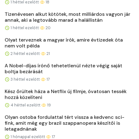
1 héttel ezelőtt
18
Tizenévesen alkut kötötek, most milliárdos vagyon jár
annak, aki a legtovább marad a halállistán
1 héttel ezelőtt
20
Olyat terveznek a magyar írók, amire évtizedek óta
nem volt példa
2 héttel ezelőtt
21
A Nobel-díjas írónő tehetetlenül nézte végig saját
boltja bezárását
3 héttel ezelőtt
17
Kész őrültek háza a Netflix új filmje, óvatosan tessék
hozzá közelíteni
4 héttel ezelőtt
19
Olyan ostoba fordulattal tért vissza a kedvenc sci-
fink, amit még egy brazil szappanopera készítői is
letagadnának
1 hónappal ezelőtt
17