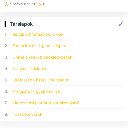
3 órával ezelőtt
1
🔗
Társlapok
1.
Bővebb információk, cikkek
2.
Fórum közösség, beszélgetések
3.
Online cikkek, blogbejegyzések
4.
A hálózat főoldala
5.
Legfrissebb hírek, újdonságok
6.
A legjobbak gyűjteménye
7.
Megosztási platform, tartalomajánló
8.
Tovább olvasok