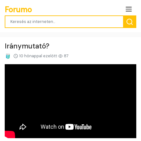
Forumo
Iránymutató?
10 hónappal ezelőtt
87