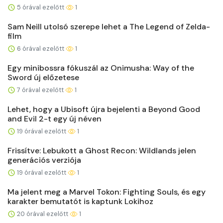
5 órával ezelőtt
1
Sam Neill utolsó szerepe lehet a The Legend of Zelda-
film
6 órával ezelőtt
1
Egy minibossra fókuszál az Onimusha: Way of the
Sword új előzetese
7 órával ezelőtt
1
Lehet, hogy a Ubisoft újra bejelenti a Beyond Good
and Evil 2-t egy új néven
19 órával ezelőtt
1
Frissítve: Lebukott a Ghost Recon: Wildlands jelen
generációs verziója
19 órával ezelőtt
1
Ma jelent meg a Marvel Tokon: Fighting Souls, és egy
karakter bemutatót is kaptunk Lokihoz
20 órával ezelőtt
1