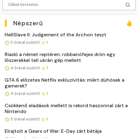
Népszerű
HellSlave II: Judgement of the Archon teszt
5 órával ezelőtt
1
Riadó a német reptéren: robbanófejes drón egy
lőszerekkel teli ukrán gép mellett
4 órával ezelőtt
1
GTA 6 előzetes Netflix exkluzivitás: miért dühösek a
gamerek?
4 órával ezelőtt
1
Csökkenő eladások mellett is rekord haszonnal zárt a
Nintendo
5 órával ezelőtt
1
Elrajtolt a Gears of War: E-Day zárt bétája