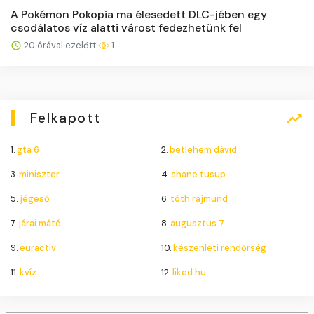
A Pokémon Pokopia ma élesedett DLC-jében egy
csodálatos víz alatti várost fedezhetünk fel
20 órával ezelőtt
1
Felkapott
1.
gta 6
2.
betlehem dávid
3.
miniszter
4.
shane tusup
5.
jégeső
6.
tóth rajmund
7.
járai máté
8.
augusztus 7
9.
euractiv
10.
készenléti rendőrség
11.
kvíz
12.
liked.hu