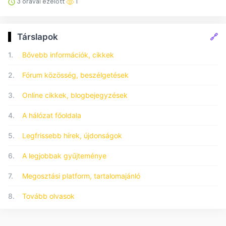
3 órával ezelőtt
1
🔗
Társlapok
1.
Bővebb információk, cikkek
2.
Fórum közösség, beszélgetések
3.
Online cikkek, blogbejegyzések
4.
A hálózat főoldala
5.
Legfrissebb hírek, újdonságok
6.
A legjobbak gyűjteménye
7.
Megosztási platform, tartalomajánló
8.
Tovább olvasok