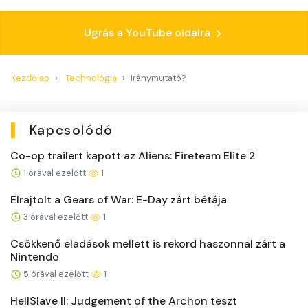
Ugrás a YouTube oldalra
Kezdőlap
Technológia
Iránymutató?
Kapcsolódó
Co-op trailert kapott az Aliens: Fireteam Elite 2
1 órával ezelőtt
1
Elrajtolt a Gears of War: E-Day zárt bétája
3 órával ezelőtt
1
Csökkenő eladások mellett is rekord haszonnal zárt a
Nintendo
5 órával ezelőtt
1
HellSlave II: Judgement of the Archon teszt