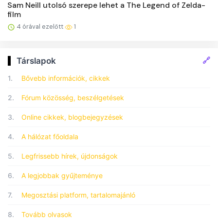
Sam Neill utolsó szerepe lehet a The Legend of Zelda-
film
4 órával ezelőtt
1
🔗
Társlapok
1.
Bővebb információk, cikkek
2.
Fórum közösség, beszélgetések
3.
Online cikkek, blogbejegyzések
4.
A hálózat főoldala
5.
Legfrissebb hírek, újdonságok
6.
A legjobbak gyűjteménye
7.
Megosztási platform, tartalomajánló
8.
Tovább olvasok