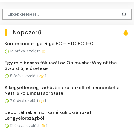
Népszerű
Konferencia-liga: Riga FC – ETO FC 1–0
15 órával ezelőtt
1
Egy minibossra fókuszál az Onimusha: Way of the
Sword új előzetese
5 órával ezelőtt
1
A kegyetlenség tárházába kalauzolt el bennünket a
Netflix kolumbiai sorozata
7 órával ezelőtt
1
Deportálnák a munkanélküli ukránokat
Lengyelországból
12 órával ezelőtt
1