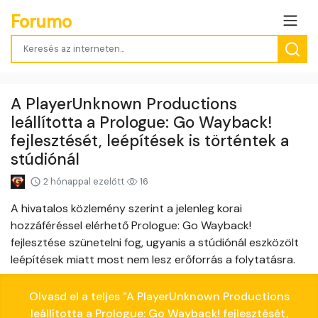
Forumo
A PlayerUnknown Productions
leállította a Prologue: Go Wayback!
fejlesztését, leépítések is történtek a
stúdiónál
2 hónappal ezelőtt
16
A hivatalos közlemény szerint a jelenleg korai
hozzáféréssel elérhető Prologue: Go Wayback!
fejlesztése szünetelni fog, ugyanis a stúdiónál eszközölt
leépítések miatt most nem lesz erőforrás a folytatásra.
Olvasd el a teljes "A PlayerUnknown Productions
leállította a Prologue: Go Wayback! fejlesztését,