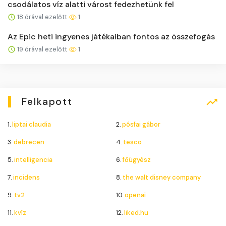
csodálatos víz alatti várost fedezhetünk fel
18 órával ezelőtt
1
Az Epic heti ingyenes játékaiban fontos az összefogás
19 órával ezelőtt
1
Felkapott
1.
liptai claudia
2.
pósfai gábor
3.
debrecen
4.
tesco
5.
intelligencia
6.
főügyész
7.
incidens
8.
the walt disney company
9.
tv2
10.
openai
11.
kvíz
12.
liked.hu