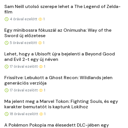
Sam Neill utolsó szerepe lehet a The Legend of Zelda-
film
4 órával ezelőtt
1
Egy minibossra fókuszál az Onimusha: Way of the
Sword új előzetese
5 órával ezelőtt
1
Lehet, hogy a Ubisoft újra bejelenti a Beyond Good
and Evil 2-t egy új néven
17 órával ezelőtt
1
Frissítve: Lebukott a Ghost Recon: Wildlands jelen
generációs verziója
17 órával ezelőtt
1
Ma jelent meg a Marvel Tokon: Fighting Souls, és egy
karakter bemutatót is kaptunk Lokihoz
18 órával ezelőtt
1
A Pokémon Pokopia ma élesedett DLC-jében egy