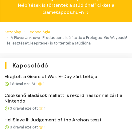
leépítések is történtek a stúdiónál" cikket a
Gamekapocs.hu-n
Kezdőlap
Technológia
A PlayerUnknown Productions leállította a Prologue: Go Wayback!
fejlesztését, leépítések is történtek a stúdiónál
Kapcsolódó
Elrajtolt a Gears of War: E-Day zárt bétája
1 órával ezelőtt
1
Csökkenő eladások mellett is rekord haszonnal zárt a
Nintendo
3 órával ezelőtt
1
HellSlave II: Judgement of the Archon teszt
3 órával ezelőtt
1