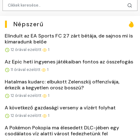
Népszerű
Elindult az EA Sports FC 27 zárt bétája, de sajnos mi is
kimaradunk belőe
12 órával ezelőtt
1
Az Epic heti ingyenes játékaiban fontos az összefogás
11 órával ezelőtt
1
Hatalmas kudarc: elbukott Zelenszkij offenzívája,
érkezik a kegyetlen orosz bosszú?
12 órával ezelőtt
1
A következő gazdasági verseny a vízért folyhat
12 órával ezelőtt
1
A Pokémon Pokopia ma élesedett DLC-jében egy
csodálatos víz alatti várost fedezhetünk fel