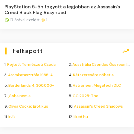
PlayStation 5-ön fogyott a legjobban az Assassin's
Creed Black Flag Resynced
17 órával ezelőtt
1
Felkapott
1.
Rejtett Természeti Csoda
2.
Ausztrália Csendes Összeomlása
3.
Atomkatasztrófa 1985: A
4.
Kétszeresére nőhet a
5.
Borderlands 4: 300.000+
6.
Astroneer: Megatech DLC
7.
„Soha nem a
8.
GC 2025: The
9.
Olivia Cooke: Erotikus
10.
Assassin's Creed Shadows
11.
kvíz
12.
liked.hu