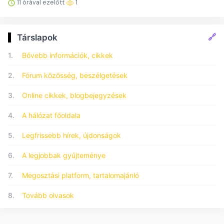
11 órával ezelőtt
1
🔗
Társlapok
1.
Bővebb információk, cikkek
2.
Fórum közösség, beszélgetések
3.
Online cikkek, blogbejegyzések
4.
A hálózat főoldala
5.
Legfrissebb hírek, újdonságok
6.
A legjobbak gyűjteménye
7.
Megosztási platform, tartalomajánló
8.
Tovább olvasok