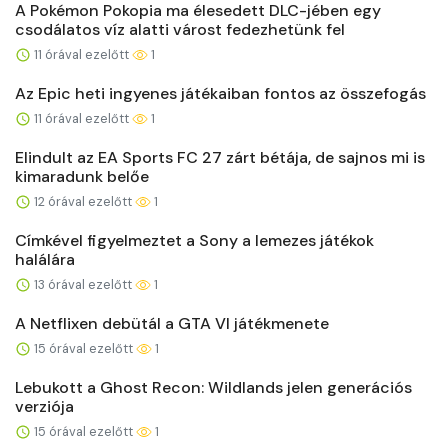
A Pokémon Pokopia ma élesedett DLC-jében egy
csodálatos víz alatti várost fedezhetünk fel
11 órával ezelőtt
1
Az Epic heti ingyenes játékaiban fontos az összefogás
11 órával ezelőtt
1
Elindult az EA Sports FC 27 zárt bétája, de sajnos mi is
kimaradunk belőe
12 órával ezelőtt
1
Címkével figyelmeztet a Sony a lemezes játékok
halálára
13 órával ezelőtt
1
A Netflixen debütál a GTA VI játékmenete
15 órával ezelőtt
1
Lebukott a Ghost Recon: Wildlands jelen generációs
verziója
15 órával ezelőtt
1