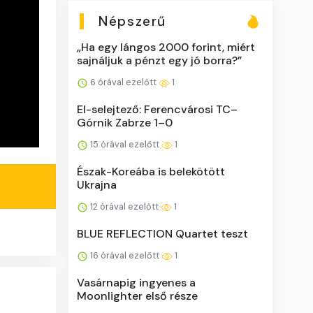
Népszerű
„Ha egy lángos 2000 forint, miért
sajnáljuk a pénzt egy jó borra?”
6 órával ezelőtt
1
El-selejtező: Ferencvárosi TC–
Górnik Zabrze 1–0
15 órával ezelőtt
1
Észak-Koreába is belekötött
Ukrajna
12 órával ezelőtt
1
BLUE REFLECTION Quartet teszt
16 órával ezelőtt
1
Vasárnapig ingyenes a
Moonlighter első része