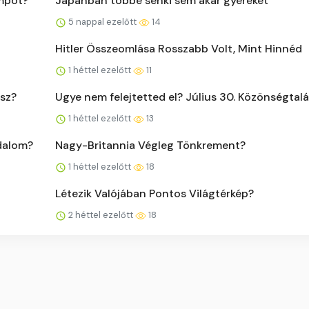
mpot?
Japánban többé senki sem akar gyereket
5 nappal ezelőtt
14
Hitler Összeomlása Rosszabb Volt, Mint Hinnéd
1 héttel ezelőtt
11
tsz?
Ugye nem felejtetted el? Július 30. Közönségtal
1 héttel ezelőtt
13
odalom?
Nagy-Britannia Végleg Tönkrement?
1 héttel ezelőtt
18
Létezik Valójában Pontos Világtérkép?
2 héttel ezelőtt
18