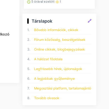
5 órával ezelőtt
1
Társlapok
🔗
1.
Bővebb információk, cikkek
álkozó
2.
Fórum közösség, beszélgetések
3.
Online cikkek, blogbejegyzések
4.
A hálózat főoldala
5.
Legfrissebb hírek, újdonságok
6.
A legjobbak gyűjteménye
7.
Megosztási platform, tartalomajánló
8.
Tovább olvasok