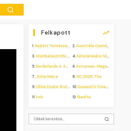
Felkapott
1.
Rejtett Természeti Csoda
2.
Ausztrália Csendes Összeomlása
3.
Atomkatasztrófa 1985: A
4.
Kétszeresére nőhet a
5.
Borderlands 4: 300.000+
6.
Astroneer: Megatech DLC
7.
„Soha nem a
8.
GC 2025: The
9.
Olivia Cooke: Erotikus
10.
Assassin's Creed Shadows
11.
kvíz
12.
liked.hu