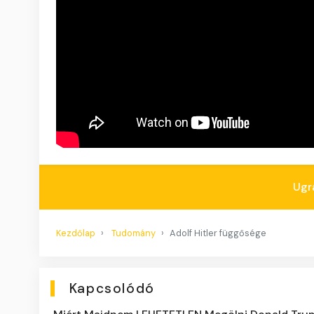
Ugr
Kezdőlap
Tudomány
Adolf Hitler függősége
Kapcsolódó