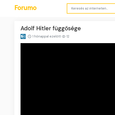
Forumo
Adolf Hitler függősége
1 hónappal ezelőtt
12