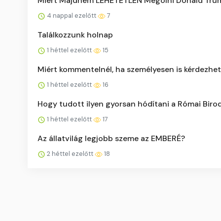
Miért Majdnem LEHETETLEN Megölni Donald Tru
4 nappal ezelőtt
7
Találkozzunk holnap
1 héttel ezelőtt
15
Miért kommentelnél, ha személyesen is kérdezhe
1 héttel ezelőtt
16
Hogy tudott ilyen gyorsan hódítani a Római Bir
1 héttel ezelőtt
17
Az állatvilág legjobb szeme az EMBERÉ?
2 héttel ezelőtt
18