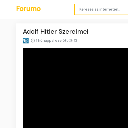
Forumo
Adolf Hitler Szerelmei
1 hónappal ezelőtt
13