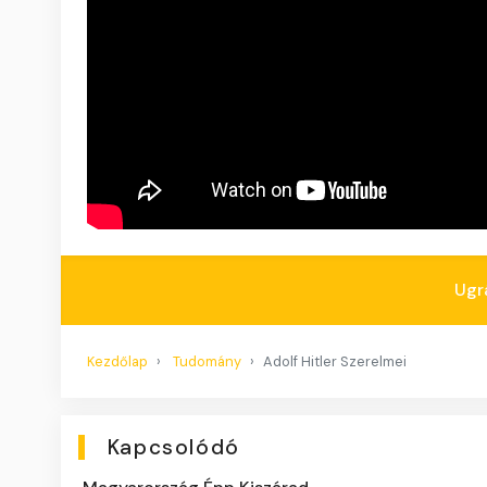
Ugr
Kezdőlap
Tudomány
Adolf Hitler Szerelmei
Kapcsolódó