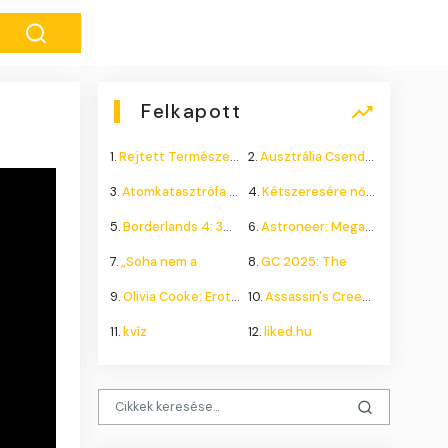
Felkapott
1.
Rejtett Természeti Csoda
2.
Ausztrália Csendes Összeomlása
3.
Atomkatasztrófa 1985: A
4.
Kétszeresére nőhet a
5.
Borderlands 4: 300.000+
6.
Astroneer: Megatech DLC
7.
„Soha nem a
8.
GC 2025: The
9.
Olivia Cooke: Erotikus
10.
Assassin's Creed Shadows
11.
kvíz
12.
liked.hu