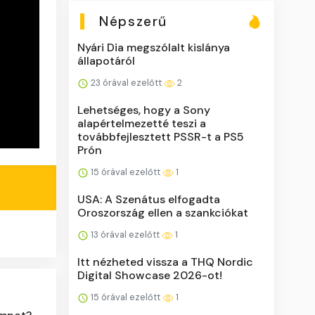
Népszerű
Nyári Dia megszólalt kislánya
állapotáról
23 órával ezelőtt
2
Lehetséges, hogy a Sony
alapértelmezetté teszi a
továbbfejlesztett PSSR-t a PS5
Prón
15 órával ezelőtt
1
USA: A Szenátus elfogadta
Oroszország ellen a szankciókat
13 órával ezelőtt
1
Itt nézheted vissza a THQ Nordic
Digital Showcase 2026-ot!
15 órával ezelőtt
1