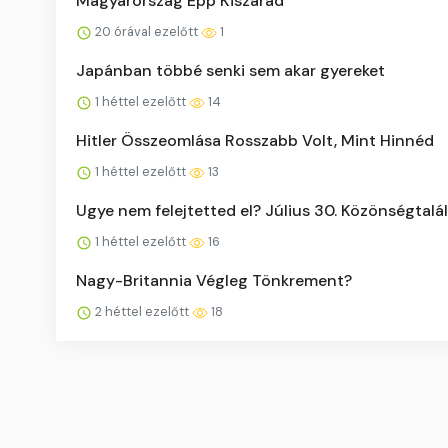
Magyarország Épp Kiszárad
20 órával ezelőtt
1
Japánban többé senki sem akar gyereket
1 héttel ezelőtt
14
Hitler Összeomlása Rosszabb Volt, Mint Hinnéd
1 héttel ezelőtt
13
Ugye nem felejtetted el? Július 30. Közönségtalá
1 héttel ezelőtt
16
Nagy-Britannia Végleg Tönkrement?
2 héttel ezelőtt
18