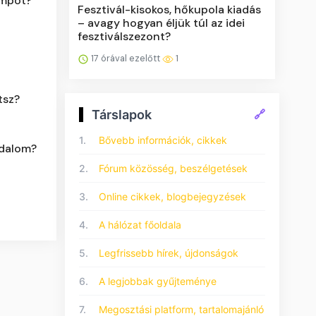
umpot?
Fesztivál-kisokos, hőkupola kiadás
– avagy hogyan éljük túl az idei
fesztiválszezont?
17 órával ezelőtt
1
tsz?
Társlapok
🔗
1.
Bővebb információk, cikkek
odalom?
2.
Fórum közösség, beszélgetések
3.
Online cikkek, blogbejegyzések
4.
A hálózat főoldala
5.
Legfrissebb hírek, újdonságok
6.
A legjobbak gyűjteménye
7.
Megosztási platform, tartalomajánló