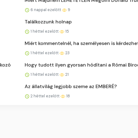
Miért Majdnem LEHETETLEN Megölni Donald Tr
6 nappal ezelőtt
9
Találkozzunk holnap
1 héttel ezelőtt
15
Miért kommentelnél, ha személyesen is kérdezhe
1 héttel ezelőtt
23
lkozó
Hogy tudott ilyen gyorsan hódítani a Római Bir
1 héttel ezelőtt
21
Az állatvilág legjobb szeme az EMBERÉ?
2 héttel ezelőtt
18