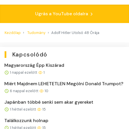
Ugrás a YouTube oldalra
Kezdőlap
Tudomány
Adolf Hitler Utolsó 48 Órája
Kapcsolódó
Magyarország Épp Kiszárad
1 nappal ezelőtt
1
Miért Majdnem LEHETETLEN Megölni Donald Trumpot?
6 nappal ezelőtt
10
Japánban többé senki sem akar gyereket
1 héttel ezelőtt
15
Találkozzunk holnap
1 héttel ezelőtt
15