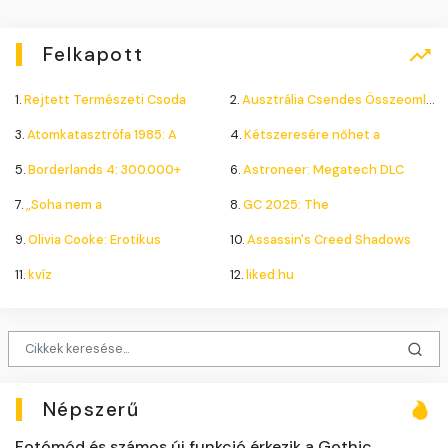
Felkapott
1.
Rejtett Természeti Csoda
2.
Ausztrália Csendes Összeomlása
3.
Atomkatasztrófa 1985: A
4.
Kétszeresére nőhet a
5.
Borderlands 4: 300.000+
6.
Astroneer: Megatech DLC
7.
„Soha nem a
8.
GC 2025: The
9.
Olivia Cooke: Erotikus
10.
Assassin's Creed Shadows
11.
kvíz
12.
liked.hu
Népszerű
Fotómód és számos új funkció érkezik a Gothic