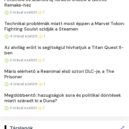
Remake-hez
3 órával ezelőtt
1
Technikai problémák miatt most éppen a Marvel Tokon:
Fighting Soulst szidják a Steamen
4 órával ezelőtt
1
Az alvilág erőit is segítségül hívhatjuk a Titan Quest II-
ben
3 órával ezelőtt
1
Máris elérhető a Reanimal első sztori DLC-je, a The
Prisoner
4 órával ezelőtt
1
Megdöbbentő: hazugságok sora és politikai döntések
miatt száradt ki a Duna?
3 órával ezelőtt
1
🔗
Társlapok