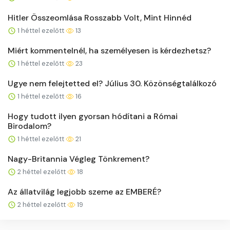
Hitler Összeomlása Rosszabb Volt, Mint Hinnéd
1 héttel ezelőtt
13
Miért kommentelnél, ha személyesen is kérdezhetsz?
1 héttel ezelőtt
23
Ugye nem felejtetted el? Július 30. Közönségtalálkozó
1 héttel ezelőtt
16
Hogy tudott ilyen gyorsan hódítani a Római
Birodalom?
1 héttel ezelőtt
21
Nagy-Britannia Végleg Tönkrement?
2 héttel ezelőtt
18
Az állatvilág legjobb szeme az EMBERÉ?
2 héttel ezelőtt
19