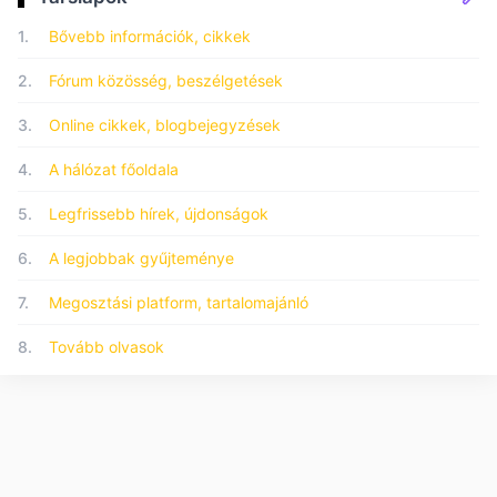
1.
Bővebb információk, cikkek
2.
Fórum közösség, beszélgetések
3.
Online cikkek, blogbejegyzések
4.
A hálózat főoldala
5.
Legfrissebb hírek, újdonságok
6.
A legjobbak gyűjteménye
7.
Megosztási platform, tartalomajánló
8.
Tovább olvasok