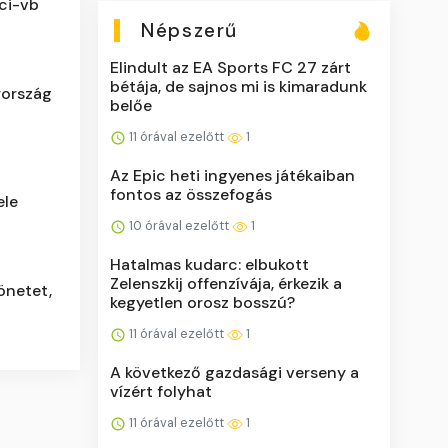
oci-vb
Népszerű
Elindult az EA Sports FC 27 zárt
bétája, de sajnos mi is kimaradunk
rország
belőe
11 órával ezelőtt
1
Az Epic heti ingyenes játékaiban
fontos az összefogás
ele
10 órával ezelőtt
1
Hatalmas kudarc: elbukott
Zelenszkij offenzívája, érkezik a
önetet,
kegyetlen orosz bosszú?
11 órával ezelőtt
1
A következő gazdasági verseny a
vízért folyhat
11 órával ezelőtt
1