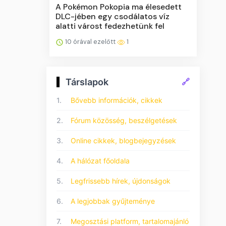
A Pokémon Pokopia ma élesedett
DLC-jében egy csodálatos víz
alatti várost fedezhetünk fel
10 órával ezelőtt
1
Társlapok
🔗
1.
Bővebb információk, cikkek
2.
Fórum közösség, beszélgetések
3.
Online cikkek, blogbejegyzések
4.
A hálózat főoldala
5.
Legfrissebb hírek, újdonságok
6.
A legjobbak gyűjteménye
7.
Megosztási platform, tartalomajánló