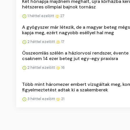
Két hónapja majdnem meghalt, újra kórházba kerü
hétszeres olimpiai bajnok tornász
1 héttel ezelőtt
27
A gyógyszer már létezik, de a magyar beteg még
kapja meg, ezért nagyobb eséllyel hal meg
2 héttel ezelőtt
17
Összeomlás szélén a háziorvosi rendszer, évente
csaknem 14 ezer beteg jut egy-egy praxisra
2 héttel ezelőtt
16
Több mint háromezer embert vizsgáltak meg, ko
figyelmeztetést adtak ki a szakemberek
3 héttel ezelőtt
21