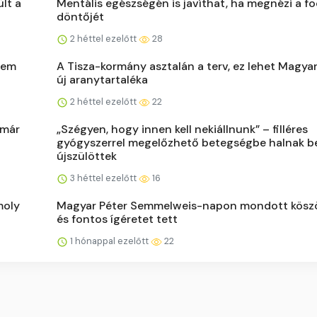
lt a
Mentális egészségén is javíthat, ha megnézi a f
döntőjét
2 héttel ezelőtt
28
sem
A Tisza-kormány asztalán a terv, ez lehet Magya
új aranytartaléka
2 héttel ezelőtt
22
 már
„Szégyen, hogy innen kell nekiállnunk” – filléres
gyógyszerrel megelőzhető betegségbe halnak b
újszülöttek
3 héttel ezelőtt
16
moly
Magyar Péter Semmelweis-napon mondott kösz
és fontos ígéretet tett
1 hónappal ezelőtt
22