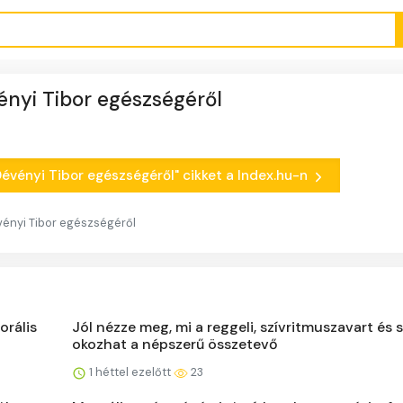
ényi Tibor egészségéről
 Dévényi Tibor egészségéről" cikket a Index.hu-n
vényi Tibor egészségéről
orális
Jól nézze meg, mi a reggeli, szívritmuszavart és 
okozhat a népszerű összetevő
1 héttel ezelőtt
23