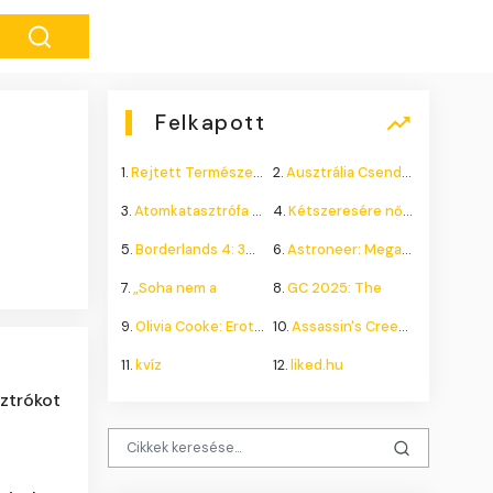
Felkapott
1.
Rejtett Természeti Csoda
2.
Ausztrália Csendes Összeomlása
3.
Atomkatasztrófa 1985: A
4.
Kétszeresére nőhet a
5.
Borderlands 4: 300.000+
6.
Astroneer: Megatech DLC
7.
„Soha nem a
8.
GC 2025: The
9.
Olivia Cooke: Erotikus
10.
Assassin's Creed Shadows
11.
kvíz
12.
liked.hu
sztrókot