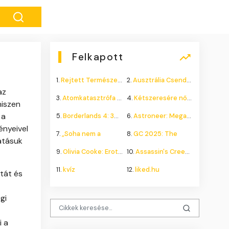
Felkapott
1.
Rejtett Természeti Csoda
2.
Ausztrália Csendes Összeomlása
az
3.
Atomkatasztrófa 1985: A
4.
Kétszeresére nőhet a
hiszen
 a
5.
Borderlands 4: 300.000+
6.
Astroneer: Megatech DLC
ényeivel
7.
„Soha nem a
8.
GC 2025: The
atásuk
9.
Olivia Cooke: Erotikus
10.
Assassin's Creed Shadows
11.
kvíz
12.
liked.hu
tát és
gi
i a