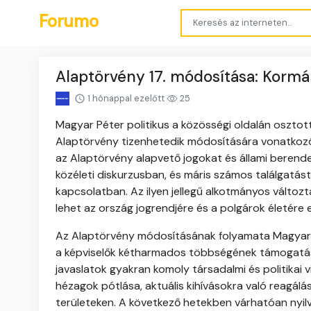
Forumo
Alaptörvény 17. módosítása: Kormán
1 hónappal ezelőtt
25
Magyar Péter politikus a közösségi oldalán osztott
Alaptörvény tizenhetedik módosítására vonatkozó ja
az Alaptörvény alapvető jogokat és állami berende
közéleti diskurzusban, és máris számos találgatás
kapcsolatban. Az ilyen jellegű alkotmányos változ
lehet az ország jogrendjére és a polgárok életére 
Az Alaptörvény módosításának folyamata Magyaror
a képviselők kétharmados többségének támogatását
javaslatok gyakran komoly társadalmi és politikai v
hézagok pótlása, aktuális kihívásokra való reagál
területeken. A következő hetekben várhatóan nyilv