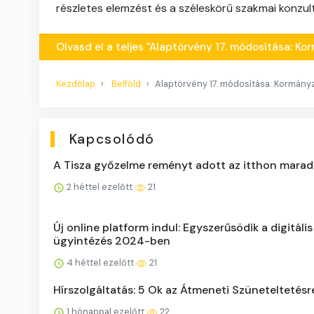
részletes elemzést és a széleskörű szakmai konzul
Olvasd el a teljes "Alaptörvény 17. módosítása: Ko
Kezdőlap
Belföld
Alaptörvény 17. módosítása: Kormányza
Kapcsolódó
A Tisza győzelme reményt adott az itthon marad
2 héttel ezelőtt
21
Új online platform indul: Egyszerűsödik a digitális
ügyintézés 2024-ben
4 héttel ezelőtt
21
Hírszolgáltatás: 5 Ok az Átmeneti Szüneteltetésr
1 hónappal ezelőtt
22