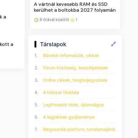
A vártnál kevesebb RAM és SSD
kerülhet a boltokba 2027 folyamán
k a
6 órával ezelőtt
1
Társlapok
🔗
kott a
1.
Bővebb információk, cikkek
2.
Fórum közösség, beszélgetések
3.
Online cikkek, blogbejegyzések
4.
A hálózat főoldala
5.
Legfrissebb hírek, újdonságok
6.
A legjobbak gyűjteménye
7.
Megosztási platform, tartalomajánló