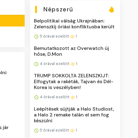
Népszerű
Belpolitikai válság Ukrajnában:
Zelenszkij óriási konfliktusba került
5 órával ezelőtt
1
Bemutatkozott az Overwatch új
hőse, D.Mon
4 órával ezelőtt
1
lni
TRUMP SOKKOLTA ZELENSZKIJT:
Elfogytak a rakéták, Tajvan és Dél-
Korea is veszélyben!
4 órával ezelőtt
1
Leépítések sújtják a Halo Studiost,
a Halo 2 remake talán el sem fog
készülni
 jár
5 órával ezelőtt
1