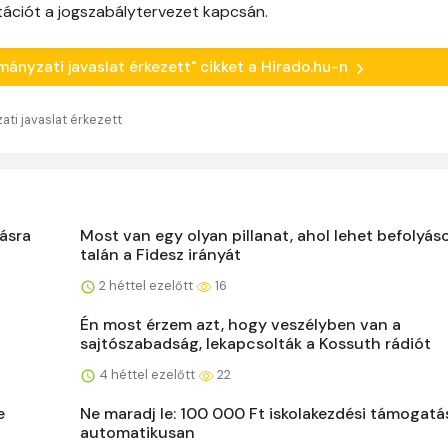
tációt a jogszabálytervezet kapcsán.
rmányzati javaslat érkezett" cikket a Hirado.hu-n
ti javaslat érkezett
ásra
Most van egy olyan pillanat, ahol lehet befolyáso
talán a Fidesz irányát
2 héttel ezelőtt
16
Én most érzem azt, hogy veszélyben van a
sajtószabadság, lekapcsolták a Kossuth rádiót
4 héttel ezelőtt
22
e
Ne maradj le: 100 000 Ft iskolakezdési támogatás
automatikusan