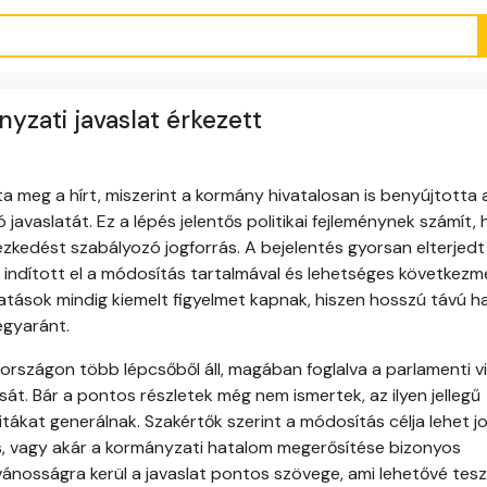
yzati javaslat érkezett
a meg a hírt, miszerint a kormány hivatalosan is benyújtotta 
vaslatát. Ez a lépés jelentős politikai fejleménynek számít, 
zkedést szabályozó jogforrás. A bejelentés gyorsan elterjedt
t indított el a módosítás tartalmával és lehetséges következm
tatások mindig kiemelt figyelmet kapnak, hiszen hosszú távú h
egyaránt.
szágon több lépcsőből áll, magában foglalva a parlamenti vi
. Bár a pontos részletek még nem ismertek, az ilyen jellegű
itákat generálnak. Szakértők szerint a módosítás célja lehet jo
ás, vagy akár a kormányzati hatalom megerősítése bizonyos
ánosságra kerül a javaslat pontos szövege, ami lehetővé tesz