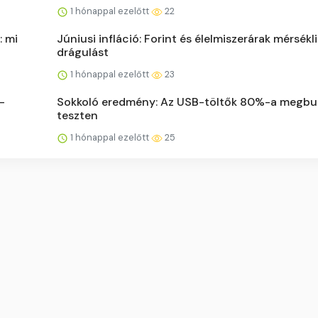
1 hónappal ezelőtt
22
: mi
Júniusi infláció: Forint és élelmiszerárak mérsékli
drágulást
1 hónappal ezelőtt
23
-
Sokkoló eredmény: Az USB-töltők 80%-a megbu
teszten
1 hónappal ezelőtt
25