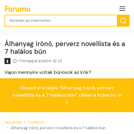
Forumo
Álhanyag írónő, perverz novellista és a
7 halálos bűn
1 hónappal ezelőtt
22
Vajon mennyire voltak bűnösök az írók?
Olvasd el a teljes "Álhanyag írónő, perverz
novellista és a 7 halálos bűn" cikket a Index.hu-n
Kezdőlap
Irodalom
Álhanyag írónő, perverz novellista és a 7 halálos bűn