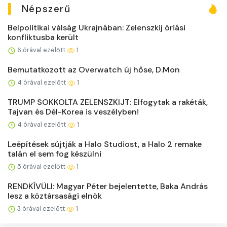
Népszerű
Belpolitikai válság Ukrajnában: Zelenszkij óriási
konfliktusba került
6 órával ezelőtt
1
Bemutatkozott az Overwatch új hőse, D.Mon
4 órával ezelőtt
1
TRUMP SOKKOLTA ZELENSZKIJT: Elfogytak a rakéták,
Tajvan és Dél-Korea is veszélyben!
4 órával ezelőtt
1
Leépítések sújtják a Halo Studiost, a Halo 2 remake
talán el sem fog készülni
5 órával ezelőtt
1
RENDKÍVÜLI: Magyar Péter bejelentette, Baka András
lesz a köztársasági elnök
3 órával ezelőtt
1