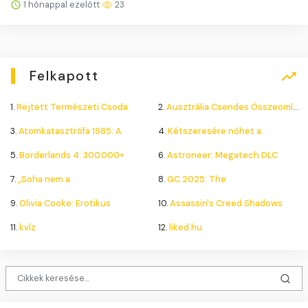
1 hónappal ezelőtt
23
Felkapott
1.
Rejtett Természeti Csoda
2.
Ausztrália Csendes Összeomlása
3.
Atomkatasztrófa 1985: A
4.
Kétszeresére nőhet a
5.
Borderlands 4: 300.000+
6.
Astroneer: Megatech DLC
7.
„Soha nem a
8.
GC 2025: The
9.
Olivia Cooke: Erotikus
10.
Assassin's Creed Shadows
11.
kvíz
12.
liked.hu