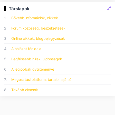
🔗
Társlapok
1.
Bővebb információk, cikkek
2.
Fórum közösség, beszélgetések
3.
Online cikkek, blogbejegyzések
4.
A hálózat főoldala
5.
Legfrissebb hírek, újdonságok
6.
A legjobbak gyűjteménye
7.
Megosztási platform, tartalomajánló
8.
Tovább olvasok