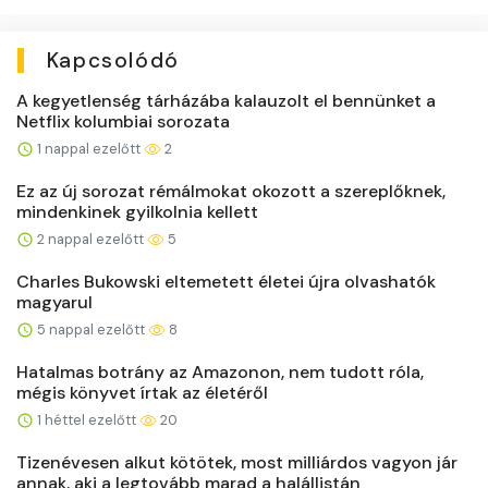
Kapcsolódó
A kegyetlenség tárházába kalauzolt el bennünket a
Netflix kolumbiai sorozata
1 nappal ezelőtt
2
Ez az új sorozat rémálmokat okozott a szereplőknek,
mindenkinek gyilkolnia kellett
2 nappal ezelőtt
5
Charles Bukowski eltemetett életei újra olvashatók
magyarul
5 nappal ezelőtt
8
Hatalmas botrány az Amazonon, nem tudott róla,
mégis könyvet írtak az életéről
1 héttel ezelőtt
20
Tizenévesen alkut kötötek, most milliárdos vagyon jár
annak, aki a legtovább marad a halállistán