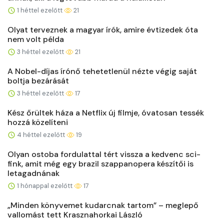
1 héttel ezelőtt
21
Olyat terveznek a magyar írók, amire évtizedek óta
nem volt példa
3 héttel ezelőtt
21
A Nobel-díjas írónő tehetetlenül nézte végig saját
boltja bezárását
3 héttel ezelőtt
17
Kész őrültek háza a Netflix új filmje, óvatosan tessék
hozzá közelíteni
4 héttel ezelőtt
19
Olyan ostoba fordulattal tért vissza a kedvenc sci-
fink, amit még egy brazil szappanopera készítői is
letagadnának
1 hónappal ezelőtt
17
„Minden könyvemet kudarcnak tartom” – meglepő
vallomást tett Krasznahorkai László