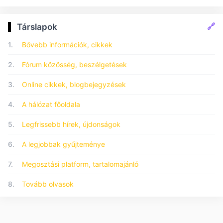
🔗
Társlapok
1.
Bővebb információk, cikkek
2.
Fórum közösség, beszélgetések
3.
Online cikkek, blogbejegyzések
4.
A hálózat főoldala
5.
Legfrissebb hírek, újdonságok
6.
A legjobbak gyűjteménye
7.
Megosztási platform, tartalomajánló
8.
Tovább olvasok