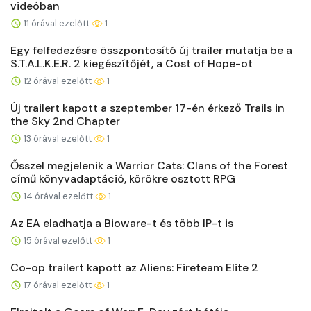
videóban
11 órával ezelőtt
1
Egy felfedezésre összpontosító új trailer mutatja be a
S.T.A.L.K.E.R. 2 kiegészítőjét, a Cost of Hope-ot
12 órával ezelőtt
1
Új trailert kapott a szeptember 17-én érkező Trails in
the Sky 2nd Chapter
13 órával ezelőtt
1
Ősszel megjelenik a Warrior Cats: Clans of the Forest
című könyvadaptáció, körökre osztott RPG
14 órával ezelőtt
1
Az EA eladhatja a Bioware-t és több IP-t is
15 órával ezelőtt
1
Co-op trailert kapott az Aliens: Fireteam Elite 2
17 órával ezelőtt
1