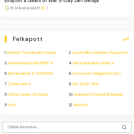
Elrajtolt a Gears of War: E-Day zárt bétája
19 órával ezelőtt
1
Felkapott
1.
Rejtett Természeti Csoda
2.
Ausztrália Csendes Összeomlása
3.
Atomkatasztrófa 1985: A
4.
Kétszeresére nőhet a
5.
Borderlands 4: 300.000+
6.
Astroneer: Megatech DLC
7.
„Soha nem a
8.
GC 2025: The
9.
Olivia Cooke: Erotikus
10.
Assassin's Creed Shadows
11.
kvíz
12.
liked.hu