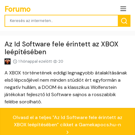
Forumo
Az Id Software fele érintett az XBOX
leépítésében
1 hónappal ezelőtt
20
A XBOX történetének eddigi legnagyobb átalakításának
első lépcsőjével nem minden stúdiót ért egyformán a
negatív hullám, a DOOM és a klasszikus Wolfenstein
játékokat fejlesztő Id Software sajnos a rosszabbik
felébe sorolható.
Olvasd el a teljes "Az Id Software fele érintett az
XBOX leépítésében" cikket a Gamekapocs.hu-n