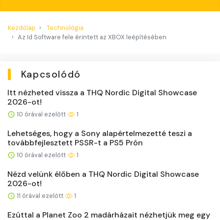
Kezdőlap
Technológia
Az Id Software fele érintett az XBOX leépítésében
Kapcsolódó
Itt nézheted vissza a THQ Nordic Digital Showcase
2026-ot!
10 órával ezelőtt
1
Lehetséges, hogy a Sony alapértelmezetté teszi a
továbbfejlesztett PSSR-t a PS5 Prón
10 órával ezelőtt
1
Nézd velünk élőben a THQ Nordic Digital Showcase
2026-ot!
11 órával ezelőtt
1
Ezúttal a Planet Zoo 2 madárházait nézhetjük meg egy