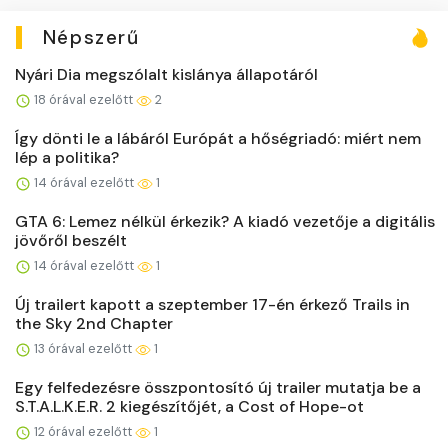
Népszerű
Nyári Dia megszólalt kislánya állapotáról
18 órával ezelőtt
2
Így dönti le a lábáról Európát a hőségriadó: miért nem
lép a politika?
14 órával ezelőtt
1
GTA 6: Lemez nélkül érkezik? A kiadó vezetője a digitális
jövőről beszélt
14 órával ezelőtt
1
Új trailert kapott a szeptember 17-én érkező Trails in
the Sky 2nd Chapter
13 órával ezelőtt
1
Egy felfedezésre összpontosító új trailer mutatja be a
S.T.A.L.K.E.R. 2 kiegészítőjét, a Cost of Hope-ot
12 órával ezelőtt
1