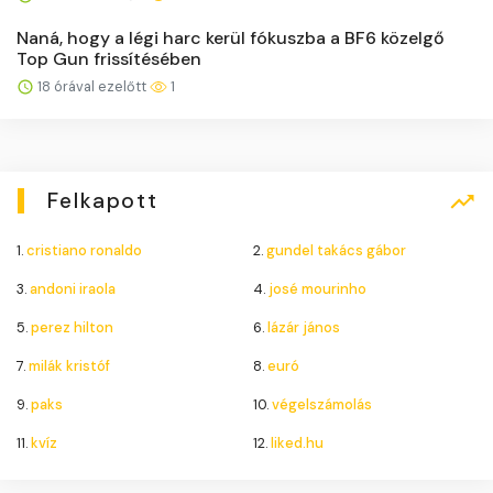
Naná, hogy a légi harc kerül fókuszba a BF6 közelgő
Top Gun frissítésében
18 órával ezelőtt
1
Felkapott
1.
cristiano ronaldo
2.
gundel takács gábor
3.
andoni iraola
4.
josé mourinho
5.
perez hilton
6.
lázár jános
7.
milák kristóf
8.
euró
9.
paks
10.
végelszámolás
11.
kvíz
12.
liked.hu