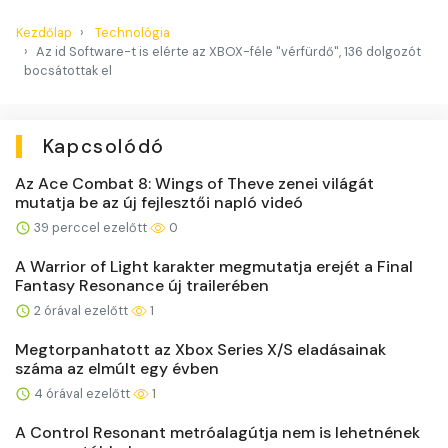
Kezdőlap
Technológia
Az id Software-t is elérte az XBOX-féle "vérfürdő", 136 dolgozót
bocsátottak el
Kapcsolódó
Az Ace Combat 8: Wings of Theve zenei világát
mutatja be az új fejlesztői napló videó
39 perccel ezelőtt
0
A Warrior of Light karakter megmutatja erejét a Final
Fantasy Resonance új trailerében
2 órával ezelőtt
1
Megtorpanhatott az Xbox Series X/S eladásainak
száma az elmúlt egy évben
4 órával ezelőtt
1
A Control Resonant metróalagútja nem is lehetnének