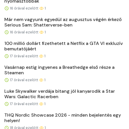
nyomasztóbbak
16 órával ezelőtt
1
Már nem vagyunk egyedül az augusztus végén érkező
Serious Sam: Shatterverse-ben
16 órával ezelőtt
1
100 millió dollárt fizethetett a Netflix a GTA VI exkluzív
bemutatójáért
17 órával ezelőtt
1
Vasárnap estig ingyenes a Breathedge első része a
Steamen
17 órával ezelőtt
1
Luke Skywalker verdája bitang jól kanyarodik a Star
Wars: Galactic Racerben
17 órával ezelőtt
1
THQ Nordic Showcase 2026 - minden bejelentés egy
helyen!
18 órával ezelőtt
1