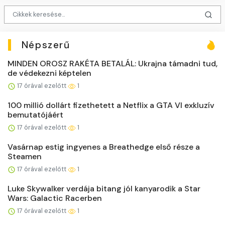
Népszerű
MINDEN OROSZ RAKÉTA BETALÁL: Ukrajna támadni tud,
de védekezni képtelen
17 órával ezelőtt
1
100 millió dollárt fizethetett a Netflix a GTA VI exkluzív
bemutatójáért
17 órával ezelőtt
1
Vasárnap estig ingyenes a Breathedge első része a
Steamen
17 órával ezelőtt
1
Luke Skywalker verdája bitang jól kanyarodik a Star
Wars: Galactic Racerben
17 órával ezelőtt
1