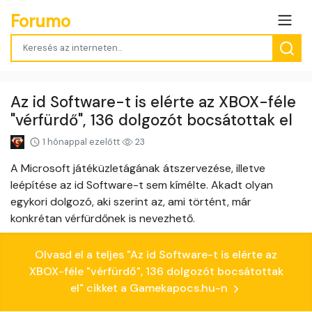
Forumo
Az id Software-t is elérte az XBOX-féle
"vérfürdő", 136 dolgozót bocsátottak el
1 hónappal ezelőtt
23
A Microsoft játéküzletágának átszervezése, illetve
leépítése az id Software-t sem kímélte. Akadt olyan
egykori dolgozó, aki szerint az, ami történt, már
konkrétan vérfürdőnek is nevezhető.
Olvasd el a teljes "Az id Software-t is elérte az
XBOX-féle "vérfürdő", 136 dolgozót bocsátottak
el" cikket a Gamekapocs.hu-n