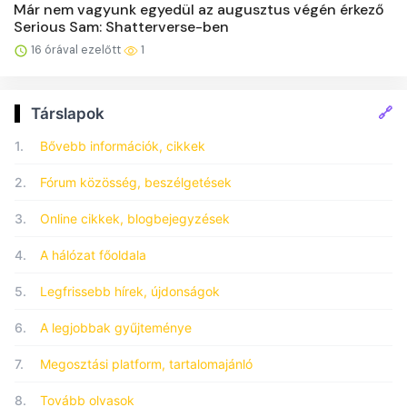
Már nem vagyunk egyedül az augusztus végén érkező
Serious Sam: Shatterverse-ben
16 órával ezelőtt
1
🔗
Társlapok
1.
Bővebb információk, cikkek
2.
Fórum közösség, beszélgetések
3.
Online cikkek, blogbejegyzések
4.
A hálózat főoldala
5.
Legfrissebb hírek, újdonságok
6.
A legjobbak gyűjteménye
7.
Megosztási platform, tartalomajánló
8.
Tovább olvasok