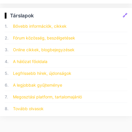
🔗
Társlapok
1.
Bővebb információk, cikkek
2.
Fórum közösség, beszélgetések
3.
Online cikkek, blogbejegyzések
4.
A hálózat főoldala
5.
Legfrissebb hírek, újdonságok
6.
A legjobbak gyűjteménye
7.
Megosztási platform, tartalomajánló
8.
Tovább olvasok