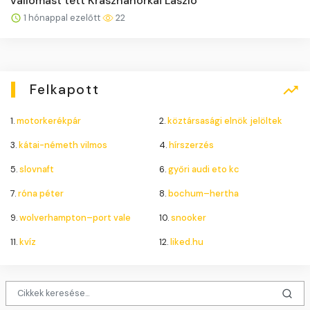
vallomást tett Krasznahorkai László
1 hónappal ezelőtt
22
Felkapott
1.
motorkerékpár
2.
köztársasági elnök jelöltek
3.
kátai-németh vilmos
4.
hírszerzés
5.
slovnaft
6.
győri audi eto kc
7.
róna péter
8.
bochum–hertha
9.
wolverhampton–port vale
10.
snooker
11.
kvíz
12.
liked.hu