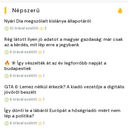
Népszerű
Nyári Dia megszólalt kislánya állapotáról
10 órával ezelőtt
2
Rég látott ilyen jó adatot a magyar gazdaság: már csak
az a kérdés, mit lép erre a jegybank
6 órával ezelőtt
1
🔥 ☀️ Így vészelték át az év legforróbb napját a
budapestiek
6 órával ezelőtt
1
GTA 6: Lemez nélkül érkezik? A kiadó vezetője a digitális
jövőről beszélt
6 órával ezelőtt
1
Így dönti le a lábáról Európát a hőségriadó: miért nem
lép a politika?
6 órával ezelőtt
1