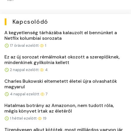
Kapcsolódó
A kegyetlenség tárházába kalauzolt el bennünket a
Netflix kolumbiai sorozata
17 órával ezelőtt
1
Ez az új sorozat rémálmokat okozott a szereplőknek,
mindenkinek gyilkolnia kellett
2 nappal ezelőtt
4
Charles Bukowski eltemetett életei újra olvashatók
magyarul
4 nappal ezelőtt
7
Hatalmas botrány az Amazonon, nem tudott róla,
mégis könyvet írtak az életéről
1 héttel ezelőtt
19
Tizenévesen alkut kötötek, most milliárdos vagyon jár