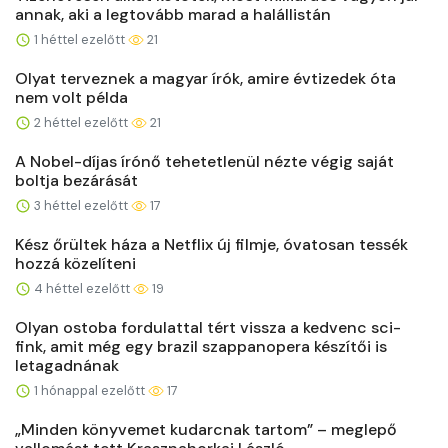
annak, aki a legtovább marad a halállistán
1 héttel ezelőtt
21
Olyat terveznek a magyar írók, amire évtizedek óta
nem volt példa
2 héttel ezelőtt
21
A Nobel-díjas írónő tehetetlenül nézte végig saját
boltja bezárását
3 héttel ezelőtt
17
Kész őrültek háza a Netflix új filmje, óvatosan tessék
hozzá közelíteni
4 héttel ezelőtt
19
Olyan ostoba fordulattal tért vissza a kedvenc sci-
fink, amit még egy brazil szappanopera készítői is
letagadnának
1 hónappal ezelőtt
17
„Minden könyvemet kudarcnak tartom” – meglepő