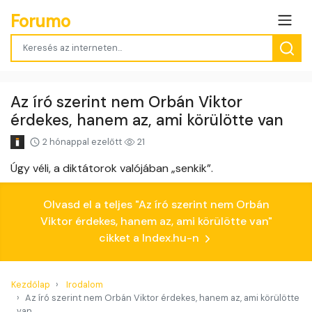
Forumo
Az író szerint nem Orbán Viktor
érdekes, hanem az, ami körülötte van
2 hónappal ezelőtt
21
Úgy véli, a diktátorok valójában „senkik”.
Olvasd el a teljes "Az író szerint nem Orbán
Viktor érdekes, hanem az, ami körülötte van"
cikket a Index.hu-n
Kezdőlap
Irodalom
Az író szerint nem Orbán Viktor érdekes, hanem az, ami körülötte
van