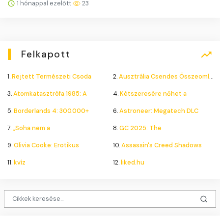
1 hónappal ezelőtt
23
Felkapott
1.
Rejtett Természeti Csoda
2.
Ausztrália Csendes Összeomlása
3.
Atomkatasztrófa 1985: A
4.
Kétszeresére nőhet a
5.
Borderlands 4: 300.000+
6.
Astroneer: Megatech DLC
7.
„Soha nem a
8.
GC 2025: The
9.
Olivia Cooke: Erotikus
10.
Assassin's Creed Shadows
11.
kvíz
12.
liked.hu