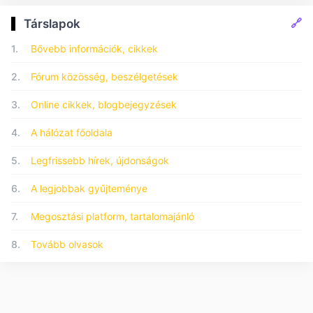
🔗
Társlapok
1.
Bővebb információk, cikkek
2.
Fórum közösség, beszélgetések
3.
Online cikkek, blogbejegyzések
4.
A hálózat főoldala
5.
Legfrissebb hírek, újdonságok
6.
A legjobbak gyűjteménye
7.
Megosztási platform, tartalomajánló
8.
Tovább olvasok