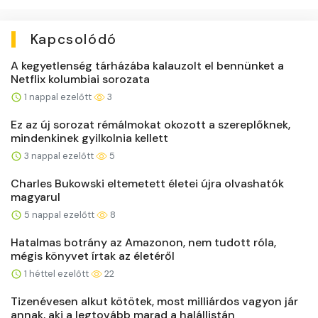
Kapcsolódó
A kegyetlenség tárházába kalauzolt el bennünket a
Netflix kolumbiai sorozata
1 nappal ezelőtt
3
Ez az új sorozat rémálmokat okozott a szereplőknek,
mindenkinek gyilkolnia kellett
3 nappal ezelőtt
5
Charles Bukowski eltemetett életei újra olvashatók
magyarul
5 nappal ezelőtt
8
Hatalmas botrány az Amazonon, nem tudott róla,
mégis könyvet írtak az életéről
1 héttel ezelőtt
22
Tizenévesen alkut kötötek, most milliárdos vagyon jár
annak, aki a legtovább marad a halállistán