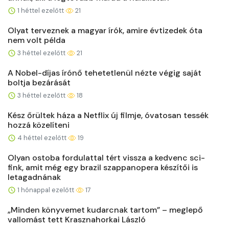
1 héttel ezelőtt
21
Olyat terveznek a magyar írók, amire évtizedek óta
nem volt példa
3 héttel ezelőtt
21
A Nobel-díjas írónő tehetetlenül nézte végig saját
boltja bezárását
3 héttel ezelőtt
18
Kész őrültek háza a Netflix új filmje, óvatosan tessék
hozzá közelíteni
4 héttel ezelőtt
19
Olyan ostoba fordulattal tért vissza a kedvenc sci-
fink, amit még egy brazil szappanopera készítői is
letagadnának
1 hónappal ezelőtt
17
„Minden könyvemet kudarcnak tartom” – meglepő
vallomást tett Krasznahorkai László