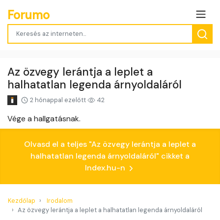
Forumo
Az özvegy lerántja a leplet a
halhatatlan legenda árnyoldaláról
2 hónappal ezelőtt
42
Vége a hallgatásnak.
Olvasd el a teljes "Az özvegy lerántja a leplet a
halhatatlan legenda árnyoldaláról" cikket a
Index.hu-n
Kezdőlap
Irodalom
Az özvegy lerántja a leplet a halhatatlan legenda árnyoldaláról