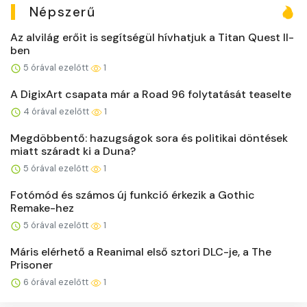
Népszerű
Az alvilág erőit is segítségül hívhatjuk a Titan Quest II-
ben
5 órával ezelőtt
1
A DigixArt csapata már a Road 96 folytatását teaselte
4 órával ezelőtt
1
Megdöbbentő: hazugságok sora és politikai döntések
miatt száradt ki a Duna?
5 órával ezelőtt
1
Fotómód és számos új funkció érkezik a Gothic
Remake-hez
5 órával ezelőtt
1
Máris elérhető a Reanimal első sztori DLC-je, a The
Prisoner
6 órával ezelőtt
1