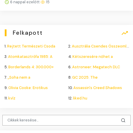
6 nappal ezelőtt
15
Felkapott
1.
Rejtett Természeti Csoda
2.
Ausztrália Csendes Összeomlása
3.
Atomkatasztrófa 1985: A
4.
Kétszeresére nőhet a
5.
Borderlands 4: 300.000+
6.
Astroneer: Megatech DLC
7.
„Soha nem a
8.
GC 2025: The
9.
Olivia Cooke: Erotikus
10.
Assassin's Creed Shadows
11.
kvíz
12.
liked.hu