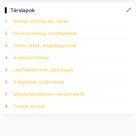
🔗
Társlapok
1.
Bővebb információk, cikkek
2.
Fórum közösség, beszélgetések
3.
Online cikkek, blogbejegyzések
4.
A hálózat főoldala
5.
Legfrissebb hírek, újdonságok
6.
A legjobbak gyűjteménye
7.
Megosztási platform, tartalomajánló
8.
Tovább olvasok