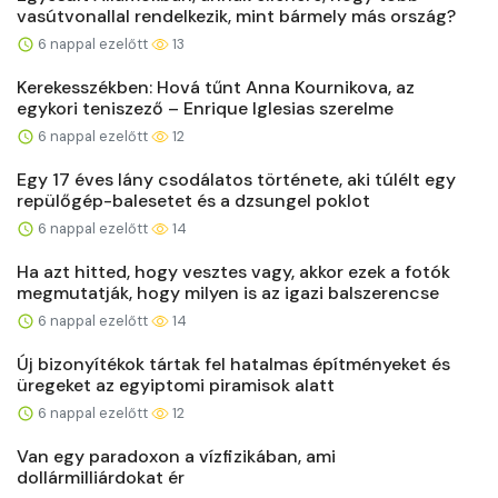
vasútvonallal rendelkezik, mint bármely más ország?
6 nappal ezelőtt
13
Kerekesszékben: Hová tűnt Anna Kournikova, az
egykori teniszező – Enrique Iglesias szerelme
6 nappal ezelőtt
12
Egy 17 éves lány csodálatos története, aki túlélt egy
repülőgép-balesetet és a dzsungel poklot
6 nappal ezelőtt
14
Ha azt hitted, hogy vesztes vagy, akkor ezek a fotók
megmutatják, hogy milyen is az igazi balszerencse
6 nappal ezelőtt
14
Új bizonyítékok tártak fel hatalmas építményeket és
üregeket az egyiptomi piramisok alatt
6 nappal ezelőtt
12
Van egy paradoxon a vízfizikában, ami
dollármilliárdokat ér