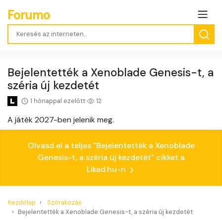
Forumo
Bejelentették a Xenoblade Genesis-t, a
széria új kezdetét
1 hónappal ezelőtt
12
A játék 2027-ben jelenik meg.
Olvasd el a teljes "Bejelentették a Xenoblade
Genesis-t, a széria új kezdetét" cikket a
Liked.hu-n
Kezdőlap
Szórakozás
Bejelentették a Xenoblade Genesis-t, a széria új kezdetét