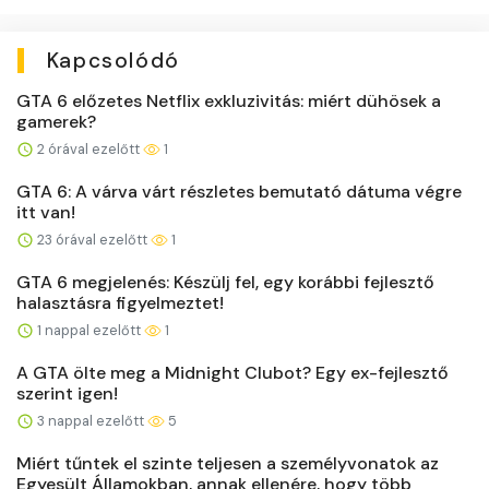
Kapcsolódó
GTA 6 előzetes Netflix exkluzivitás: miért dühösek a
gamerek?
2 órával ezelőtt
1
GTA 6: A várva várt részletes bemutató dátuma végre
itt van!
23 órával ezelőtt
1
GTA 6 megjelenés: Készülj fel, egy korábbi fejlesztő
halasztásra figyelmeztet!
1 nappal ezelőtt
1
A GTA ölte meg a Midnight Clubot? Egy ex-fejlesztő
szerint igen!
3 nappal ezelőtt
5
Miért tűntek el szinte teljesen a személyvonatok az
Egyesült Államokban, annak ellenére, hogy több