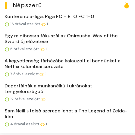
Népszerű
Konferencia-liga: Riga FC – ETO FC 1–0
16 órával ezelőtt
1
Egy minibossra fókuszál az Onimusha: Way of the
Sword új előzetese
5 órával ezelőtt
1
A kegyetlenség tárházába kalauzolt el bennünket a
Netflix kolumbiai sorozata
7 órával ezelőtt
1
Deportálnák a munkanélküli ukránokat
Lengyelországból
12 órával ezelőtt
1
Sam Neill utolsó szerepe lehet a The Legend of Zelda-
film
4 órával ezelőtt
1