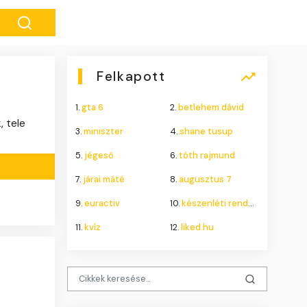
Felkapott
1.
gta 6
2.
betlehem dávid
, tele
3.
miniszter
4.
shane tusup
5.
jégeső
6.
tóth rajmund
7.
járai máté
8.
augusztus 7
9.
euractiv
10.
készenléti rendőrség
11.
kvíz
12.
liked.hu