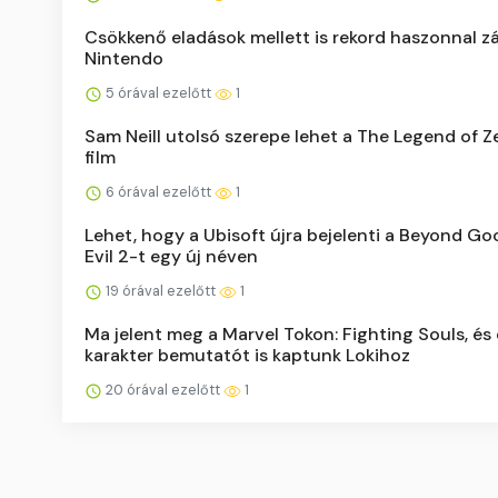
Csökkenő eladások mellett is rekord haszonnal zá
Nintendo
5 órával ezelőtt
1
Sam Neill utolsó szerepe lehet a The Legend of Z
film
6 órával ezelőtt
1
Lehet, hogy a Ubisoft újra bejelenti a Beyond G
Evil 2-t egy új néven
19 órával ezelőtt
1
Ma jelent meg a Marvel Tokon: Fighting Souls, és
karakter bemutatót is kaptunk Lokihoz
20 órával ezelőtt
1