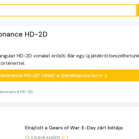
esonance HD-2D
ngulat HD-2D vonalat erősíti. Bár egy új játékról beszélhetünk
történettel.
sy Resonance HD-2D" cikket a Gamekapocs.hu-n
 Resonance HD-2D
Elrajtolt a Gears of War: E-Day zárt bétája
3 órával ezelőtt
1