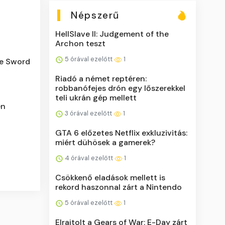
Népszerű
HellSlave II: Judgement of the
Archon teszt
5 órával ezelőtt
1
he Sword
Riadó a német reptéren:
robbanófejes drón egy lőszerekkel
teli ukrán gép mellett
en
3 órával ezelőtt
1
GTA 6 előzetes Netflix exkluzivitás:
miért dühösek a gamerek?
4 órával ezelőtt
1
Csökkenő eladások mellett is
rekord haszonnal zárt a Nintendo
5 órával ezelőtt
1
Elrajtolt a Gears of War: E-Day zárt