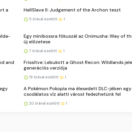
rt a
HellSlave II: Judgement of the Archon teszt
5 órával ezelőtt
1
elda-
Egy minibossra fókuszál az Onimusha: Way of t
új előzetese
7 órával ezelőtt
1
ood and
Frissítve: Lebukott a Ghost Recon: Wildlands jel
generációs verziója
19 órával ezelőtt
1
 egy
A Pokémon Pokopia ma élesedett DLC-jében egy
csodálatos víz alatti várost fedezhetünk fel
20 órával ezelőtt
1