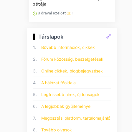
bétája
3 órával ezelőtt
1
Társlapok
🔗
1.
Bővebb információk, cikkek
2.
Fórum közösség, beszélgetések
3.
Online cikkek, blogbejegyzések
4.
A hálózat főoldala
5.
Legfrissebb hírek, újdonságok
6.
A legjobbak gyűjteménye
7.
Megosztási platform, tartalomajánló
8.
Tovább olvasok