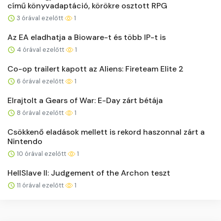
című könyvadaptáció, körökre osztott RPG
3 órával ezelőtt
1
Az EA eladhatja a Bioware-t és több IP-t is
4 órával ezelőtt
1
Co-op trailert kapott az Aliens: Fireteam Elite 2
6 órával ezelőtt
1
Elrajtolt a Gears of War: E-Day zárt bétája
8 órával ezelőtt
1
Csökkenő eladások mellett is rekord haszonnal zárt a
Nintendo
10 órával ezelőtt
1
HellSlave II: Judgement of the Archon teszt
11 órával ezelőtt
1