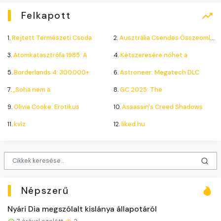
Felkapott
1.
Rejtett Természeti Csoda
2.
Ausztrália Csendes Összeomlása
3.
Atomkatasztrófa 1985: A
4.
Kétszeresére nőhet a
5.
Borderlands 4: 300.000+
6.
Astroneer: Megatech DLC
7.
„Soha nem a
8.
GC 2025: The
9.
Olivia Cooke: Erotikus
10.
Assassin's Creed Shadows
11.
kvíz
12.
liked.hu
Népszerű
Nyári Dia megszólalt kislánya állapotáról