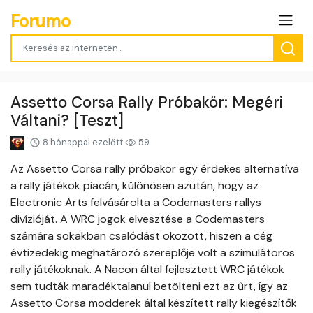
Forumo
Assetto Corsa Rally Próbakör: Megéri
Váltani? [Teszt]
8 hónappal ezelőtt
59
Az Assetto Corsa rally próbakör egy érdekes alternatíva
a rally játékok piacán, különösen azután, hogy az
Electronic Arts felvásárolta a Codemasters rallys
divízióját. A WRC jogok elvesztése a Codemasters
számára sokakban csalódást okozott, hiszen a cég
évtizedekig meghatározó szereplője volt a szimulátoros
rally játékoknak. A Nacon által fejlesztett WRC játékok
sem tudták maradéktalanul betölteni ezt az űrt, így az
Assetto Corsa modderek által készített rally kiegészítők