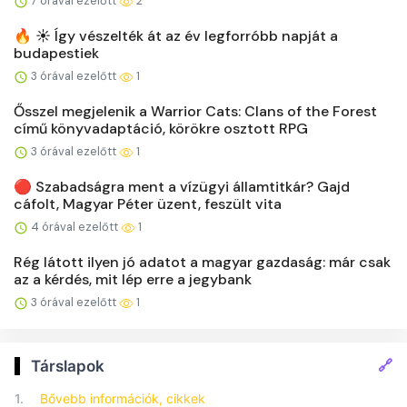
7 órával ezelőtt
2
🔥 ☀️ Így vészelték át az év legforróbb napját a
budapestiek
3 órával ezelőtt
1
Ősszel megjelenik a Warrior Cats: Clans of the Forest
című könyvadaptáció, körökre osztott RPG
3 órával ezelőtt
1
🔴 Szabadságra ment a vízügyi államtitkár? Gajd
cáfolt, Magyar Péter üzent, feszült vita
4 órával ezelőtt
1
Rég látott ilyen jó adatot a magyar gazdaság: már csak
az a kérdés, mit lép erre a jegybank
3 órával ezelőtt
1
🔗
Társlapok
1.
Bővebb információk, cikkek