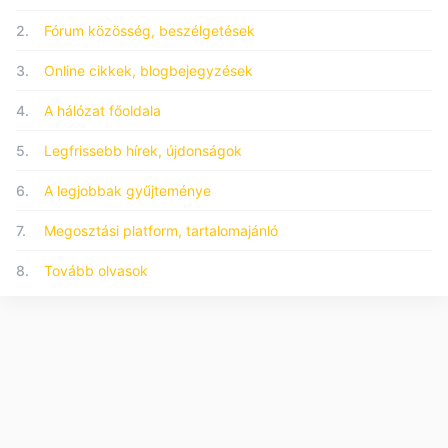
2.
Fórum közösség, beszélgetések
3.
Online cikkek, blogbejegyzések
4.
A hálózat főoldala
5.
Legfrissebb hírek, újdonságok
6.
A legjobbak gyűjteménye
7.
Megosztási platform, tartalomajánló
8.
Tovább olvasok