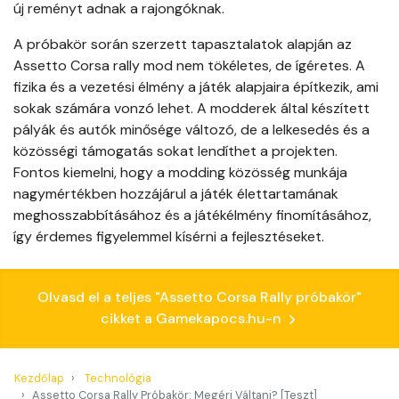
új reményt adnak a rajongóknak.
A próbakör során szerzett tapasztalatok alapján az
Assetto Corsa rally mod nem tökéletes, de ígéretes. A
fizika és a vezetési élmény a játék alapjaira építkezik, ami
sokak számára vonzó lehet. A modderek által készített
pályák és autók minősége változó, de a lelkesedés és a
közösségi támogatás sokat lendíthet a projekten.
Fontos kiemelni, hogy a modding közösség munkája
nagymértékben hozzájárul a játék élettartamának
meghosszabbításához és a játékélmény finomításához,
így érdemes figyelemmel kísérni a fejlesztéseket.
Olvasd el a teljes "Assetto Corsa Rally próbakör"
cikket a Gamekapocs.hu-n
Kezdőlap
Technológia
Assetto Corsa Rally Próbakör: Megéri Váltani? [Teszt]