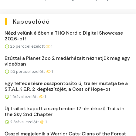
Kapcsolódó
Nézd velünk élőben a THQ Nordic Digital Showcase
2026-ot!
25 perccel ezelőtt
1
Ezúttal a Planet Zoo 2 madárházait nézhetjük meg egy
videóban
55 perccel ezelőtt
1
Egy felfedezésre összpontosító új trailer mutatja be a
S.T.A.L.K.E.R. 2 kiegészítőjét, a Cost of Hope-ot
1 órával ezelőtt
1
Új trailert kapott a szeptember 17-én érkező Trails in
the Sky 2nd Chapter
2 órával ezelőtt
1
Ősszel megjelenik a Warrior Cats: Clans of the Forest