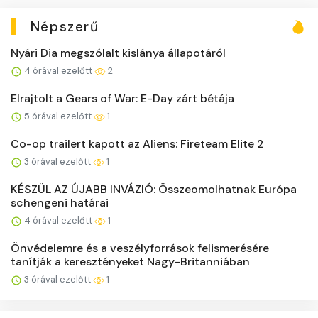
Népszerű
Nyári Dia megszólalt kislánya állapotáról
4 órával ezelőtt
2
Elrajtolt a Gears of War: E-Day zárt bétája
5 órával ezelőtt
1
Co-op trailert kapott az Aliens: Fireteam Elite 2
3 órával ezelőtt
1
KÉSZÜL AZ ÚJABB INVÁZIÓ: Összeomolhatnak Európa
schengeni határai
4 órával ezelőtt
1
Önvédelemre és a veszélyforrások felismerésére
tanítják a keresztényeket Nagy-Britanniában
3 órával ezelőtt
1