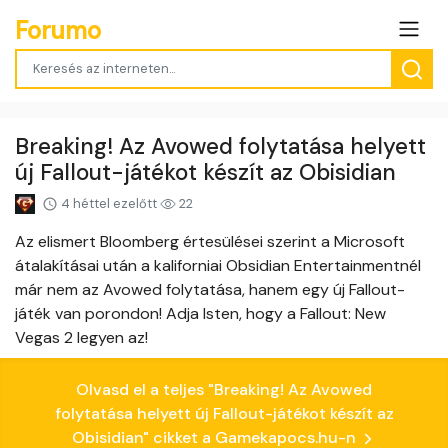
Forumo
Breaking! Az Avowed folytatása helyett
új Fallout-játékot készít az Obisidian
4 héttel ezelőtt
22
Az elismert Bloomberg értesülései szerint a Microsoft
átalakításai után a kaliforniai Obsidian Entertainmentnél
már nem az Avowed folytatása, hanem egy új Fallout-
játék van porondon! Adja Isten, hogy a Fallout: New
Vegas 2 legyen az!
Olvasd el a teljes "Breaking! Az Avowed
folytatása helyett új Fallout-játékot készít az
Obisidian" cikket a Gamekapocs.hu-n