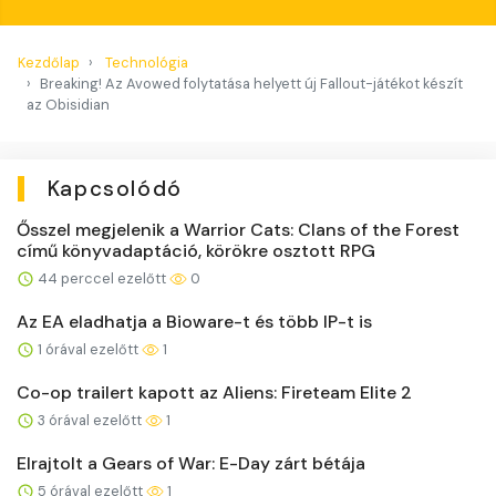
Kezdőlap
Technológia
Breaking! Az Avowed folytatása helyett új Fallout-játékot készít
az Obisidian
Kapcsolódó
Ősszel megjelenik a Warrior Cats: Clans of the Forest
című könyvadaptáció, körökre osztott RPG
44 perccel ezelőtt
0
Az EA eladhatja a Bioware-t és több IP-t is
1 órával ezelőtt
1
Co-op trailert kapott az Aliens: Fireteam Elite 2
3 órával ezelőtt
1
Elrajtolt a Gears of War: E-Day zárt bétája
5 órával ezelőtt
1