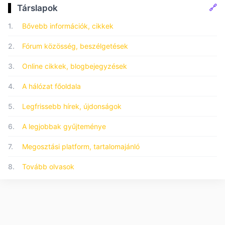
🔗
Társlapok
1.
Bővebb információk, cikkek
2.
Fórum közösség, beszélgetések
3.
Online cikkek, blogbejegyzések
4.
A hálózat főoldala
5.
Legfrissebb hírek, újdonságok
6.
A legjobbak gyűjteménye
7.
Megosztási platform, tartalomajánló
8.
Tovább olvasok