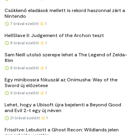
Csökkenő eladások mellett is rekord haszonnal zárt a
Nintendo
7 órával ezelőtt
1
HellSlave II: Judgement of the Archon teszt
8 órával ezelőtt
1
Sam Neill utolsó szerepe lehet a The Legend of Zelda-
film
8 órával ezelőtt
1
Egy minibossra fókuszál az Onimusha: Way of the
Sword új előzetese
9 órával ezelőtt
1
Lehet, hogy a Ubisoft újra bejelenti a Beyond Good
and Evil 2-t egy új néven
21 órával ezelőtt
1
Frissítve: Lebukott a Ghost Recon: Wildlands jelen