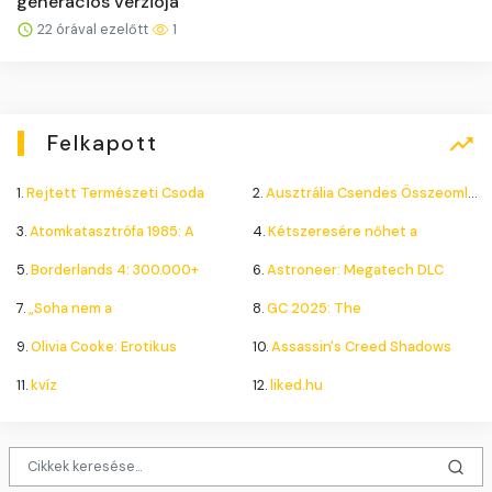
generációs verziója
22 órával ezelőtt
1
Felkapott
1.
Rejtett Természeti Csoda
2.
Ausztrália Csendes Összeomlása
3.
Atomkatasztrófa 1985: A
4.
Kétszeresére nőhet a
5.
Borderlands 4: 300.000+
6.
Astroneer: Megatech DLC
7.
„Soha nem a
8.
GC 2025: The
9.
Olivia Cooke: Erotikus
10.
Assassin's Creed Shadows
11.
kvíz
12.
liked.hu