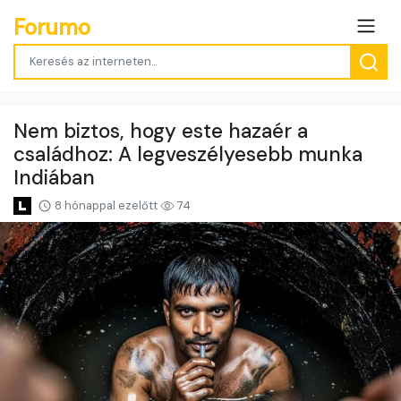
Forumo
Nem biztos, hogy este hazaér a
családhoz: A legveszélyesebb munka
Indiában
8 hónappal ezelőtt
74