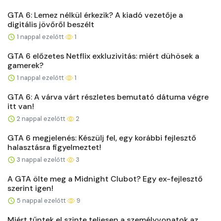
GTA 6: Lemez nélkül érkezik? A kiadó vezetője a
digitális jövőről beszélt
1 nappal ezelőtt
1
GTA 6 előzetes Netflix exkluzivitás: miért dühösek a
gamerek?
1 nappal ezelőtt
1
GTA 6: A várva várt részletes bemutató dátuma végre
itt van!
2 nappal ezelőtt
2
GTA 6 megjelenés: Készülj fel, egy korábbi fejlesztő
halasztásra figyelmeztet!
3 nappal ezelőtt
3
A GTA ölte meg a Midnight Clubot? Egy ex-fejlesztő
szerint igen!
5 nappal ezelőtt
9
Miért tűntek el szinte teljesen a személyvonatok az