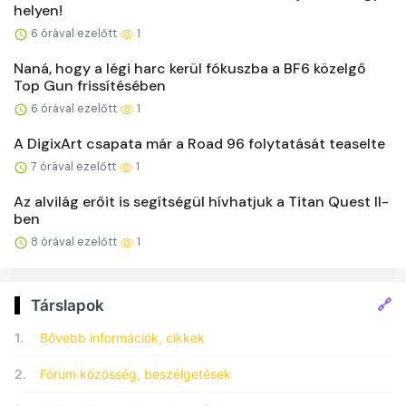
helyen!
6 órával ezelőtt
1
Naná, hogy a légi harc kerül fókuszba a BF6 közelgő
Top Gun frissítésében
6 órával ezelőtt
1
A DigixArt csapata már a Road 96 folytatását teaselte
7 órával ezelőtt
1
Az alvilág erőit is segítségül hívhatjuk a Titan Quest II-
ben
8 órával ezelőtt
1
🔗
Társlapok
1.
Bővebb információk, cikkek
2.
Fórum közösség, beszélgetések