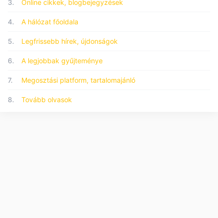
3.
Online cikkek, blogbejegyzések
4.
A hálózat főoldala
5.
Legfrissebb hírek, újdonságok
6.
A legjobbak gyűjteménye
7.
Megosztási platform, tartalomajánló
8.
Tovább olvasok