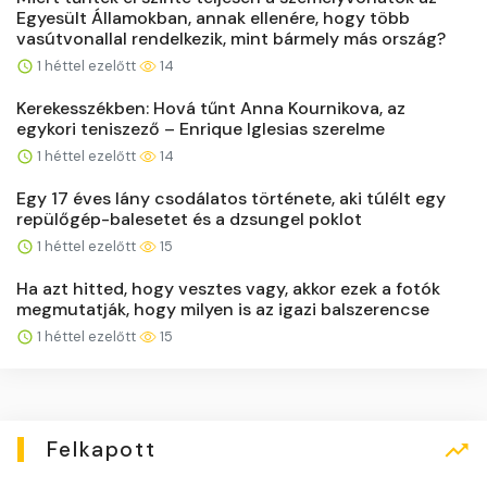
Egyesült Államokban, annak ellenére, hogy több
vasútvonallal rendelkezik, mint bármely más ország?
1 héttel ezelőtt
14
Kerekesszékben: Hová tűnt Anna Kournikova, az
egykori teniszező – Enrique Iglesias szerelme
1 héttel ezelőtt
14
Egy 17 éves lány csodálatos története, aki túlélt egy
repülőgép-balesetet és a dzsungel poklot
1 héttel ezelőtt
15
Ha azt hitted, hogy vesztes vagy, akkor ezek a fotók
megmutatják, hogy milyen is az igazi balszerencse
1 héttel ezelőtt
15
Felkapott