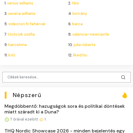
1.
venus williams
2.
hbo
3.
serena williams
4.
botrány
5.
videoton fc fehérvár
6.
barca
7.
törőcsik zsófia
8.
valencia–newcastle
9.
barcelona
10.
julia roberts
11.
kvíz
12.
liked.hu
Népszerű
Megdöbbentő: hazugságok sora és politikai döntések
miatt száradt ki a Duna?
7 órával ezelőtt
1
THQ Nordic Showcase 2026 - minden bejelentés egy