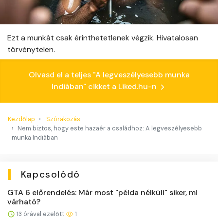
Ezt a munkát csak érinthetetlenek végzik. Hivatalosan
törvénytelen.
Olvasd el a teljes "A legveszélyesebb munka
Indiában" cikket a Liked.hu-n
Kezdőlap
Szórakozás
Nem biztos, hogy este hazaér a családhoz: A legveszélyesebb
munka Indiában
Kapcsolódó
GTA 6 előrendelés: Már most "példa nélküli" siker, mi
várható?
13 órával ezelőtt
1