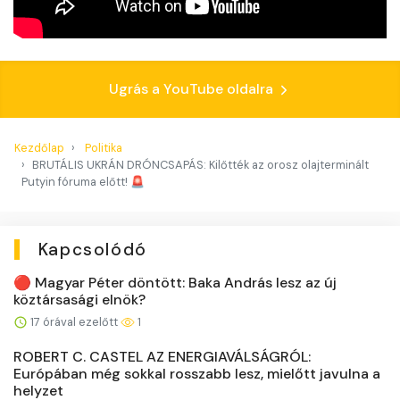
Ugrás a YouTube oldalra
Kezdőlap
Politika
BRUTÁLIS UKRÁN DRÓNCSAPÁS: Kilőtték az orosz olajterminált
Putyin fóruma előtt! 🚨
Kapcsolódó
🔴 Magyar Péter döntött: Baka András lesz az új
köztársasági elnök?
17 órával ezelőtt
1
ROBERT C. CASTEL AZ ENERGIAVÁLSÁGRÓL:
Európában még sokkal rosszabb lesz, mielőtt javulna a
helyzet