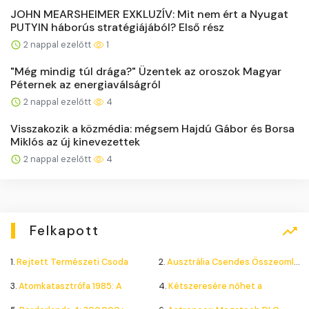
JOHN MEARSHEIMER EXKLUZÍV: Mit nem ért a Nyugat
PUTYIN háborús stratégiájából? Első rész
2 nappal ezelőtt
1
"Még mindig túl drága?" Üzentek az oroszok Magyar
Péternek az energiaválságról
2 nappal ezelőtt
4
Visszakozik a közmédia: mégsem Hajdú Gábor és Borsa
Miklós az új kinevezettek
2 nappal ezelőtt
4
Felkapott
1.
Rejtett Természeti Csoda
2.
Ausztrália Csendes Összeomlása
3.
Atomkatasztrófa 1985: A
4.
Kétszeresére nőhet a