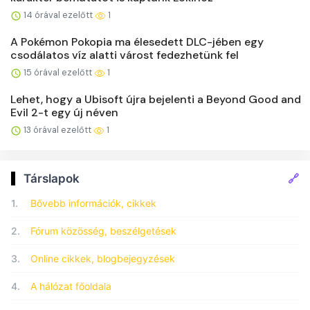
14 órával ezelőtt
1
A Pokémon Pokopia ma élesedett DLC-jében egy
csodálatos víz alatti várost fedezhetünk fel
15 órával ezelőtt
1
Lehet, hogy a Ubisoft újra bejelenti a Beyond Good and
Evil 2-t egy új néven
13 órával ezelőtt
1
🔗
Társlapok
1.
Bővebb információk, cikkek
2.
Fórum közösség, beszélgetések
3.
Online cikkek, blogbejegyzések
4.
A hálózat főoldala