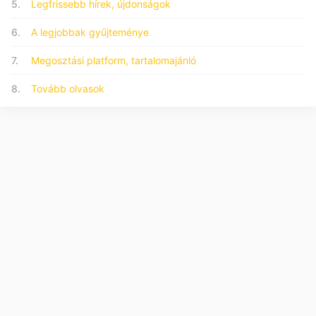
5.
Legfrissebb hírek, újdonságok
6.
A legjobbak gyűjteménye
7.
Megosztási platform, tartalomajánló
8.
Tovább olvasok