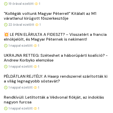
19 órával ezelőtt
1
"Kollégák voltunk Magyar Péterrel!" Kitálalt az M1
váratlanul kirúgott főszerkesztője
22 órával ezelőtt
1
💥 LE PEN ELÁRULTA A FIDESZT? – Visszatért a francia
elnökjelölt, és Magyar Péternek is nekiment!
1 nappal ezelőtt
1
UKRAJNA RETTEG: Széteshet a háborúpárti koalíció? -
Andrew Korbyko elemzése
1 nappal ezelőtt
1
PÉLDÁTLAN REJTÉLY: A Haarp rendszerrel szárították ki
a világ legnagyobb sóstavát?
1 nappal ezelőtt
1
Rendkívüli: Letiltották a Védvonal fiókját, az indoklás
nagyon furcsa
1 nappal ezelőtt
1