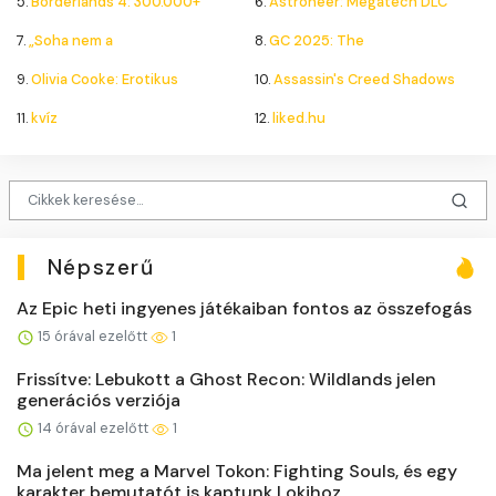
5.
Borderlands 4: 300.000+
6.
Astroneer: Megatech DLC
7.
„Soha nem a
8.
GC 2025: The
9.
Olivia Cooke: Erotikus
10.
Assassin's Creed Shadows
11.
kvíz
12.
liked.hu
Népszerű
Az Epic heti ingyenes játékaiban fontos az összefogás
15 órával ezelőtt
1
Frissítve: Lebukott a Ghost Recon: Wildlands jelen
generációs verziója
14 órával ezelőtt
1
Ma jelent meg a Marvel Tokon: Fighting Souls, és egy
karakter bemutatót is kaptunk Lokihoz