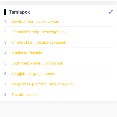
🔗
Társlapok
1.
Bővebb információk, cikkek
2.
Fórum közösség, beszélgetések
3.
Online cikkek, blogbejegyzések
4.
A hálózat főoldala
5.
Legfrissebb hírek, újdonságok
6.
A legjobbak gyűjteménye
7.
Megosztási platform, tartalomajánló
8.
Tovább olvasok