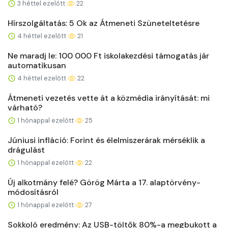
3 héttel ezelőtt
22
Hírszolgáltatás: 5 Ok az Átmeneti Szüneteltetésre
4 héttel ezelőtt
21
Ne maradj le: 100 000 Ft iskolakezdési támogatás jár
automatikusan
4 héttel ezelőtt
22
Átmeneti vezetés vette át a közmédia irányítását: mi
várható?
1 hónappal ezelőtt
25
Júniusi infláció: Forint és élelmiszerárak mérséklik a
drágulást
1 hónappal ezelőtt
22
Új alkotmány felé? Görög Márta a 17. alaptörvény-
módosításról
1 hónappal ezelőtt
27
Sokkoló eredmény: Az USB-töltők 80%-a megbukott a