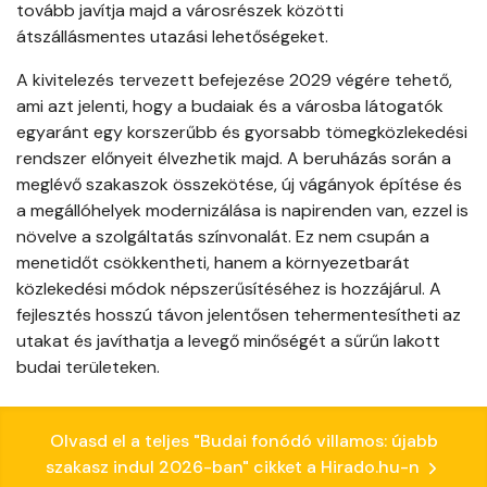
tovább javítja majd a városrészek közötti
átszállásmentes utazási lehetőségeket.
A kivitelezés tervezett befejezése 2029 végére tehető,
ami azt jelenti, hogy a budaiak és a városba látogatók
egyaránt egy korszerűbb és gyorsabb tömegközlekedési
rendszer előnyeit élvezhetik majd. A beruházás során a
meglévő szakaszok összekötése, új vágányok építése és
a megállóhelyek modernizálása is napirenden van, ezzel is
növelve a szolgáltatás színvonalát. Ez nem csupán a
menetidőt csökkentheti, hanem a környezetbarát
közlekedési módok népszerűsítéséhez is hozzájárul. A
fejlesztés hosszú távon jelentősen tehermentesítheti az
utakat és javíthatja a levegő minőségét a sűrűn lakott
budai területeken.
Olvasd el a teljes "Budai fonódó villamos: újabb
szakasz indul 2026-ban" cikket a Hirado.hu-n