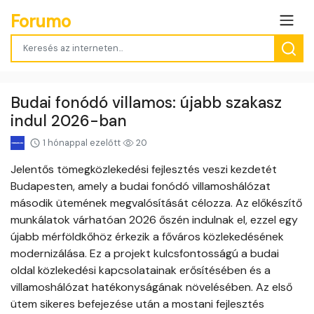
Forumo
Budai fonódó villamos: újabb szakasz
indul 2026-ban
1 hónappal ezelőtt
20
Jelentős tömegközlekedési fejlesztés veszi kezdetét
Budapesten, amely a budai fonódó villamoshálózat
második ütemének megvalósítását célozza. Az előkészítő
munkálatok várhatóan 2026 őszén indulnak el, ezzel egy
újabb mérföldkőhöz érkezik a főváros közlekedésének
modernizálása. Ez a projekt kulcsfontosságú a budai
oldal közlekedési kapcsolatainak erősítésében és a
villamoshálózat hatékonyságának növelésében. Az első
ütem sikeres befejezése után a mostani fejlesztés