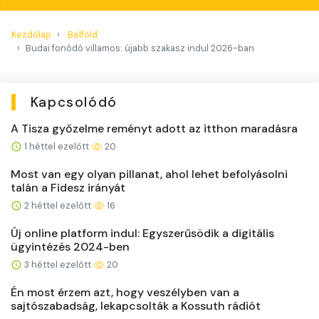
Kezdőlap
Belföld
Budai fonódó villamos: újabb szakasz indul 2026-ban
Kapcsolódó
A Tisza győzelme reményt adott az itthon maradásra
1 héttel ezelőtt
20
Most van egy olyan pillanat, ahol lehet befolyásolni
talán a Fidesz irányát
2 héttel ezelőtt
16
Új online platform indul: Egyszerűsödik a digitális
ügyintézés 2024-ben
3 héttel ezelőtt
20
Én most érzem azt, hogy veszélyben van a
sajtószabadság, lekapcsolták a Kossuth rádiót