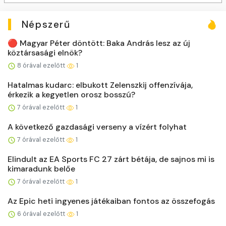
Népszerű
🔴 Magyar Péter döntött: Baka András lesz az új
köztársasági elnök?
8 órával ezelőtt
1
Hatalmas kudarc: elbukott Zelenszkij offenzívája,
érkezik a kegyetlen orosz bosszú?
7 órával ezelőtt
1
A következő gazdasági verseny a vízért folyhat
7 órával ezelőtt
1
Elindult az EA Sports FC 27 zárt bétája, de sajnos mi is
kimaradunk belőe
7 órával ezelőtt
1
Az Epic heti ingyenes játékaiban fontos az összefogás
6 órával ezelőtt
1