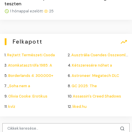
teszten
1 hónappal ezelőtt
25
Felkapott
1.
Rejtett Természeti Csoda
2.
Ausztrália Csendes Összeomlása
3.
Atomkatasztrófa 1985: A
4.
Kétszeresére nőhet a
5.
Borderlands 4: 300.000+
6.
Astroneer: Megatech DLC
7.
„Soha nem a
8.
GC 2025: The
9.
Olivia Cooke: Erotikus
10.
Assassin's Creed Shadows
11.
kvíz
12.
liked.hu