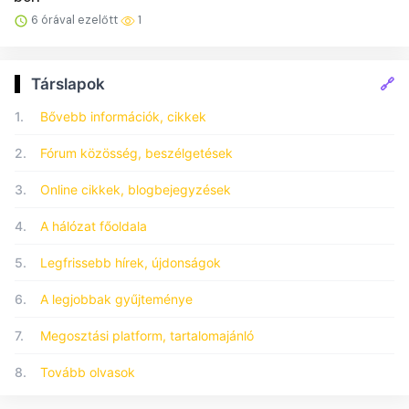
6 órával ezelőtt
1
🔗
Társlapok
1.
Bővebb információk, cikkek
2.
Fórum közösség, beszélgetések
3.
Online cikkek, blogbejegyzések
4.
A hálózat főoldala
5.
Legfrissebb hírek, újdonságok
6.
A legjobbak gyűjteménye
7.
Megosztási platform, tartalomajánló
8.
Tovább olvasok