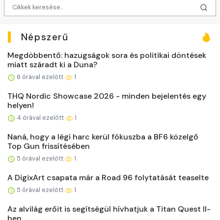
Népszerű
Megdöbbentő: hazugságok sora és politikai döntések
miatt száradt ki a Duna?
6 órával ezelőtt
1
THQ Nordic Showcase 2026 - minden bejelentés egy
helyen!
4 órával ezelőtt
1
Naná, hogy a légi harc kerül fókuszba a BF6 közelgő
Top Gun frissítésében
5 órával ezelőtt
1
A DigixArt csapata már a Road 96 folytatását teaselte
5 órával ezelőtt
1
Az alvilág erőit is segítségül hívhatjuk a Titan Quest II-
ben