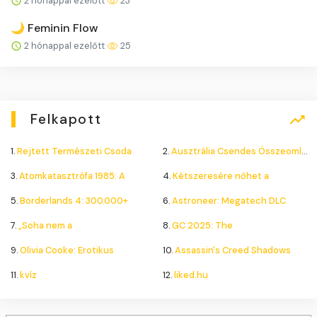
2 hónappal ezelőtt
23
🌙 Feminin Flow
2 hónappal ezelőtt
25
Felkapott
1.
Rejtett Természeti Csoda
2.
Ausztrália Csendes Összeomlása
3.
Atomkatasztrófa 1985: A
4.
Kétszeresére nőhet a
5.
Borderlands 4: 300.000+
6.
Astroneer: Megatech DLC
7.
„Soha nem a
8.
GC 2025: The
9.
Olivia Cooke: Erotikus
10.
Assassin's Creed Shadows
11.
kvíz
12.
liked.hu