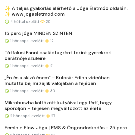
✨ A teljes gyakorlás elérhető a Jóga Életmód oldalán.
✨ www.jogaeletmod.com
4 héttel ezelőtt
20
15 perc jóga MINDEN SZINTEN
1 hónappal ezelőtt
12
Tótfalusi Fanni családtagként tekint gyerekkori
barátnője szüleire
1 hónappal ezelőtt
21
„Én és a skizó énem” – Kulcsár Edina videóban
mutatta be, mi zajlik valójában a fejében
1 hónappal ezelőtt
30
Mikrobuszba költözött kutyáival egy férfi, hogy
spóroljon – teljesen megváltozott az élete
2 hónappal ezelőtt
27
Feminin Flow Jóga | PMS & Öngondoskodás - 25 perc