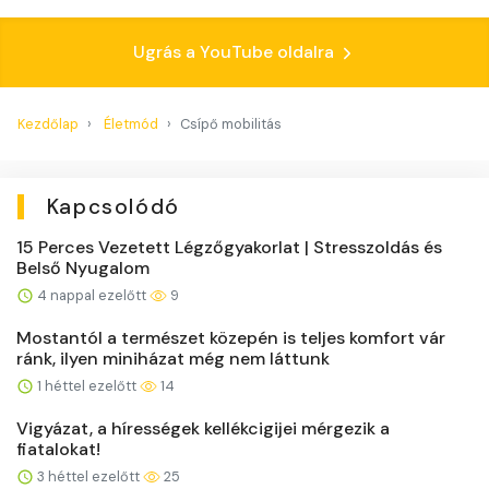
Ugrás a YouTube oldalra
Kezdőlap
Életmód
Csípő mobilitás
Kapcsolódó
15 Perces Vezetett Légzőgyakorlat | Stresszoldás és
Belső Nyugalom
4 nappal ezelőtt
9
Mostantól a természet közepén is teljes komfort vár
ránk, ilyen miniházat még nem láttunk
1 héttel ezelőtt
14
Vigyázat, a hírességek kellékcigijei mérgezik a
fiatalokat!
3 héttel ezelőtt
25